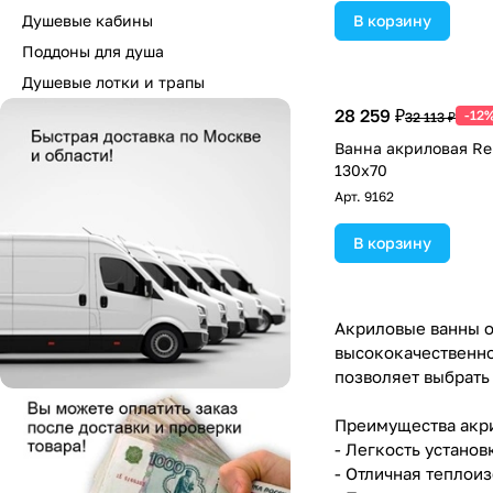
Душевые кабины
В корзину
Поддоны для душа
Душевые лотки и трапы
28 259 ₽
-12
32 113 ₽
Ванна акриловая Rel
130x70
Арт.
9162
В корзину
Акриловые ванны от
высококачественно
позволяет выбрать
Преимущества акри
- Легкость установ
- Отличная теплои