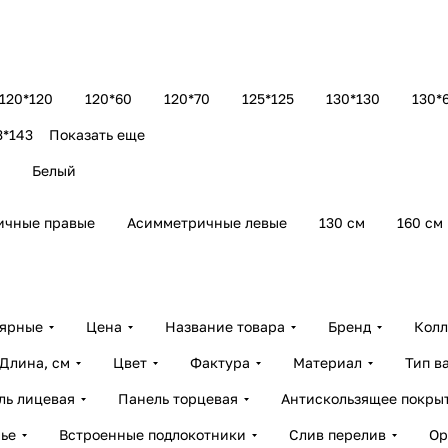
120*120
120*60
120*70
125*125
130*130
130*
3*143
Показать еще
Белый
ичные правые
Асимметричные левые
130 см
160 см
лярные
Цена
Название товара
Бренд
Колл
Длина, см
Цвет
Фактура
Материал
Тип в
ль лицевая
Панель торцевая
Антискользящее покры
ье
Встроенные подлокотники
Слив перелив
Ор