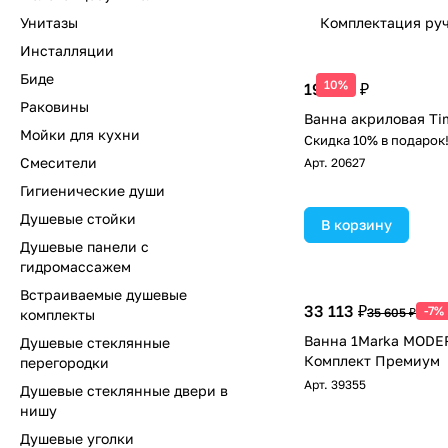
Унитазы
Комплектация ру
Инсталляции
Биде
10%
19 400 ₽
Раковины
Ванна акриловая Ti
Мойки для кухни
Скидка 10% в подарок
Смесители
Арт.
20627
Гигиенические души
Душевые стойки
В корзину
Душевые панели с
гидромассажем
Встраиваемые душевые
33 113 ₽
-7%
35 605 ₽
комплекты
Ванна 1Marka MODE
Душевые стеклянные
Комплект Премиум
перегородки
Арт.
39355
Душевые стеклянные двери в
нишу
Душевые уголки