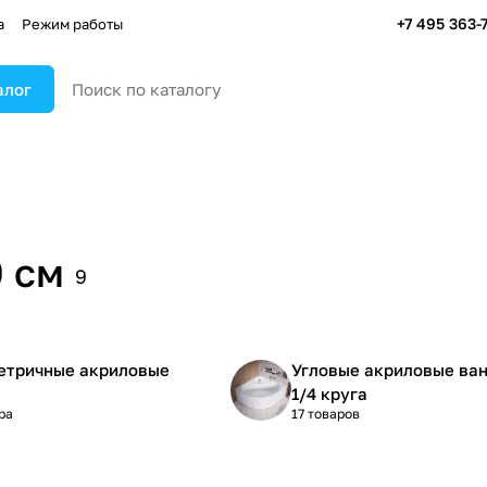
+7 495 363-
а
Режим работы
алог
 см
9
етричные акриловые
Угловые акриловые ва
1/4 круга
ра
17 товаров