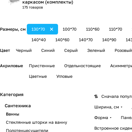
каркасом (комплекты)
175 товаров
Размеры, см
130*70
100*70
110*60
110*70
140*40
140*60
140*70
140*90
14
Цвет
Черный
Синий
Серый
Зеленый
Розовый
Акриловые
Пристенные
Отдельностоящие
Асимметр
Цветные
Угловые
Категория
Сначала попу
Сантехника
Ширина, см
Ванны
Форма
Пане
Стеклянные шторки на ванну
Встроенное сиден
Полотенцесушители