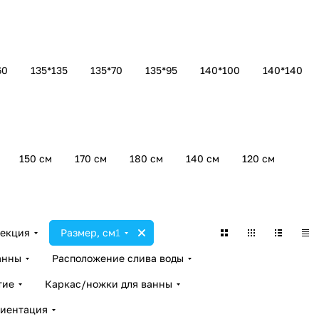
60
135*135
135*70
135*95
140*100
140*140
150 см
170 см
180 см
140 см
120 см
екция
Размер, см
1
анны
Расположение слива воды
тие
Каркас/ножки для ванны
иентация