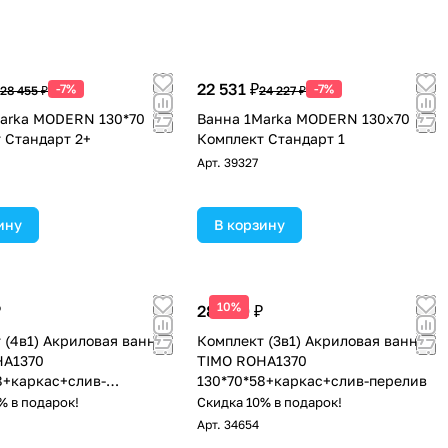
22 531 ₽
-7%
-7%
28 455 ₽
24 227 ₽
arka MODERN 130*70
Ванна 1Marka MODERN 130х70
 Стандарт 2+
Комплект Стандарт 1
Арт.
39327
ину
В корзину
10%
₽
28 300 ₽
 (4в1) Акриловая ванна
Комплект (3в1) Акриловая ванна
HA1370
TIMO ROHA1370
8+каркас+слив-
130*70*58+каркас+слив-перелив
фронтальная панель
% в подарок!
Скидка 10% в подарок!
Арт.
34654