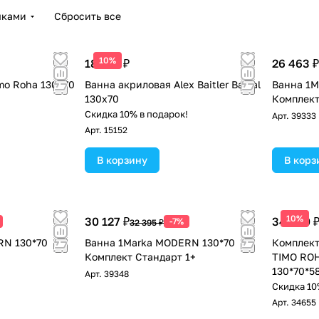
чками
Сбросить все
10%
18 661 ₽
26 463 ₽
mo Roha 130x70
Ванна акриловая Alex Baitler Baikal
Ванна 1M
130x70
Комплект
!
Скидка 10% в подарок!
Арт.
39333
Арт.
15152
В корзину
В корз
10%
30 127 ₽
34 000 
-7%
32 395 ₽
RN 130*70
Ванна 1Marka MODERN 130*70
Комплект
Комплект Стандарт 1+
TIMO RO
130*70*5
Арт.
39348
перелив+
Скидка 10
Арт.
34655