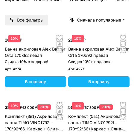
Все фильтры
Сначала популярные
10%
10%
28 991 ₽
28 991 ₽
Ванна акриловая Alex Baitler
Ванна акриловая Alex Baitler
Orta 170x92 левая
Orta 170x92 правая
Скидка 10% в подарок!
Скидка 10% в подарок!
Арт.
4274
Арт.
4277
В корзину
В корзину
10%
10%
38 700 ₽
-10%
51 570 ₽
-10%
43 000 ₽
57 300 ₽
Комплект (3в1) Акриловая
Комплект (5в1) Акриловая
ванна TIMO VINO1792L
ванна TIMO VINO1792L
170*92*66+Каркас + Слив-
170*92*66+Каркас + Слив-