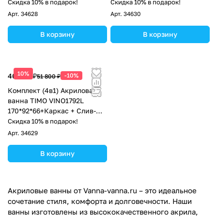
перелив
перелив+Фронтальная
Скидка 10% в подарок!
Скидка 10% в подарок!
панель+Торцевая панель
Арт.
34628
Арт.
34630
В корзину
В корзину
10%
46 620 ₽
-10%
51 800 ₽
Комплект (4в1) Акриловая
ванна TIMO VINO1792L
170*92*66+Каркас + Слив-
перелив+Фронтальная
Скидка 10% в подарок!
панель
Арт.
34629
В корзину
Акриловые ванны от Vanna-vanna.ru – это идеальное
сочетание стиля, комфорта и долговечности. Наши
ванны изготовлены из высококачественного акрила,