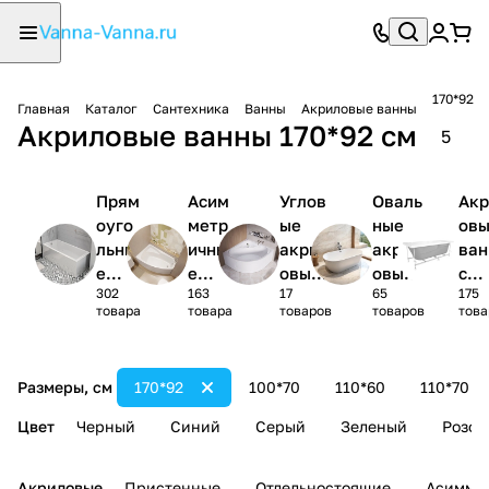
170*92
Главная
Каталог
Сантехника
Ванны
Акриловые ванны
Акриловые ванны 170*92 см
5
Прям
Асим
Углов
Оваль
Акр
оуго
метр
ые
ные
ов
льны
ичны
акрил
акрил
ва
е
е
овые
овые
с
302
163
17
65
175
акри
акри
ванны
ванны
кар
товара
товара
товаров
товаров
това
ловы
ловы
1/4
сом
е
е
круга
(ко
ванн
ванн
лек
Размеры, см
170*92
100*70
110*60
110*70
ы
ы
)
Цвет
Черный
Синий
Серый
Зеленый
Розов
Акриловые
Пристенные
Отдельностоящие
Асимме