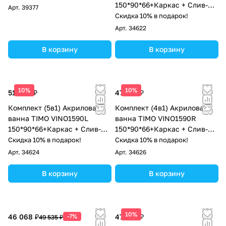
150*90*66+Каркас + Слив-
Арт.
39377
перелив
Скидка 10% в подарок!
Арт.
34622
В корзину
В корзину
10%
10%
51 900 ₽
47 100 ₽
Комплект (5в1) Акриловая
Комплект (4в1) Акриловая
ванна TIMO VINO1590L
ванна TIMO VINO1590R
150*90*66+Каркас + Слив-
150*90*66+Каркас + Слив-
перелив+Фронтальная
перелив+Фронтальная
Скидка 10% в подарок!
Скидка 10% в подарок!
панель+Торцевая панель
панель
Арт.
34624
Арт.
34626
В корзину
В корзину
10%
46 068 ₽
-7%
47 100 ₽
49 535 ₽