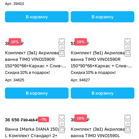
Арт.
39410
В корзину
В корзину
10%
10%
38 900 ₽
51 900 ₽
Комплект (3в1) Акриловая
Комплект (5в1) Акриловая
ванна TIMO VINO1590R
ванна TIMO VINO1590R
150*90*66+Каркас + Слив-
150*90*66+Каркас + Слив-
перелив
перелив+Фронтальная
Скидка 10% в подарок!
Скидка 10% в подарок!
панель+Торцевая панель
Арт.
34625
Арт.
34627
В корзину
В корзину
10%
36 656 ₽
-7%
38 900 ₽
39 415 ₽
Ванна 1Marka DIANA 150x90
Комплект (3в1) Акриловая
L Комплект Стандарт 2+
ванна TIMO VINO1590L