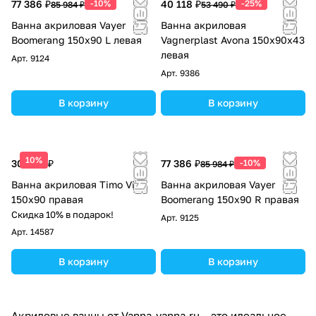
77 386 ₽
-10%
40 118 ₽
-25%
85 984 ₽
53 490 ₽
Ванна акриловая Vayer
Ванна акриловая
Boomerang 150x90 L левая
Vagnerplast Avona 150x90x43
левая
Арт.
9124
Арт.
9386
В корзину
В корзину
10%
30 000 ₽
77 386 ₽
-10%
85 984 ₽
Ванна акриловая Timo Vino
Ванна акриловая Vayer
150x90 правая
Boomerang 150x90 R правая
Скидка 10% в подарок!
Арт.
9125
Арт.
14587
В корзину
В корзину
Акриловые ванны от Vanna-vanna.ru – это идеальное