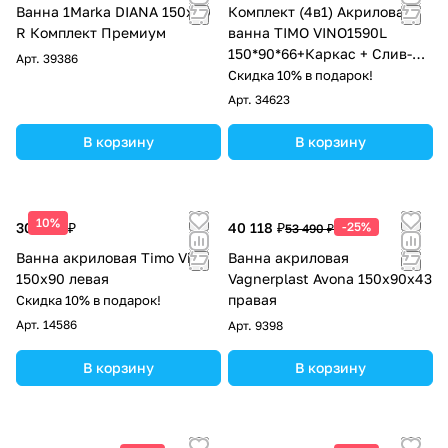
Ванна 1Marka DIANA 150x90
Комплект (4в1) Акриловая
R Комплект Премиум
ванна TIMO VINO1590L
150*90*66+Каркас + Слив-
Арт.
39386
перелив+Фронтальная
Скидка 10% в подарок!
панель
Арт.
34623
В корзину
В корзину
10%
30 000 ₽
40 118 ₽
-25%
53 490 ₽
Ванна акриловая Timo Vino
Ванна акриловая
150x90 левая
Vagnerplast Avona 150x90x43
правая
Скидка 10% в подарок!
Арт.
14586
Арт.
9398
В корзину
В корзину