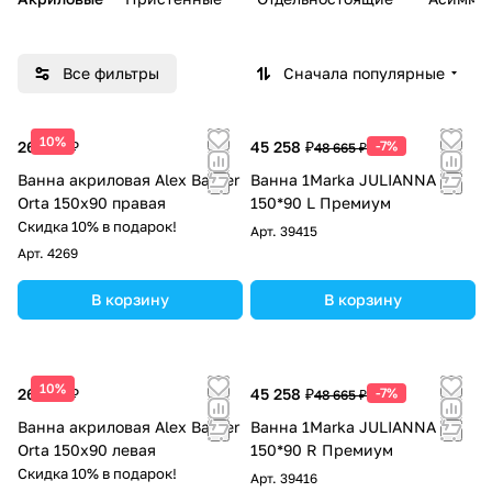
Все фильтры
Сначала популярные
10%
26 213 ₽
45 258 ₽
-7%
48 665 ₽
Ванна акриловая Alex Baitler
Ванна 1Marka JULIANNA
Orta 150x90 правая
150*90 L Премиум
Скидка 10% в подарок!
Арт.
39415
Арт.
4269
В корзину
В корзину
10%
26 213 ₽
45 258 ₽
-7%
48 665 ₽
Ванна акриловая Alex Baitler
Ванна 1Marka JULIANNA
Orta 150x90 левая
150*90 R Премиум
Скидка 10% в подарок!
Арт.
39416