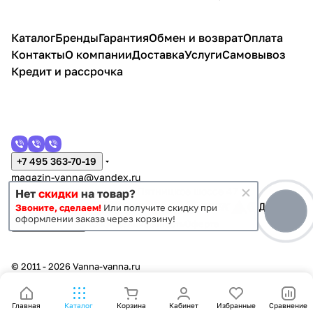
Каталог
Бренды
Гарантия
Обмен и возврат
Оплата
Контакты
О компании
Доставка
Услуги
Самовывоз
Кредит и рассрочка
+7 495 363-70-19
magazin-vanna@yandex.ru
г. Москва, Митино, улица Пятницкое шоссе 47
Нет
скидки
на товар?
Звоните, сделаем!
Или получите скидку при
оформлении заказа через корзину!
Темная тема
Конфиденциальность
Оферта
© 2011 - 2026 Vanna-vanna.ru
Главная
Каталог
Корзина
Кабинет
Избранные
Сравнение