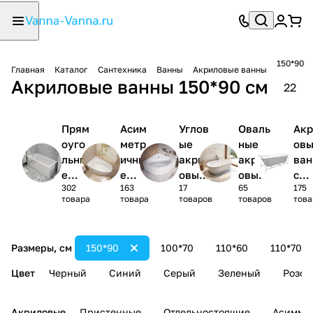
150*90
Главная
Каталог
Сантехника
Ванны
Акриловые ванны
Акриловые ванны 150*90 см
22
Прям
Асим
Углов
Оваль
Акр
оуго
метр
ые
ные
ов
льны
ичны
акрил
акрил
ва
е
е
овые
овые
с
302
163
17
65
175
акри
акри
ванны
ванны
кар
товара
товара
товаров
товаров
това
ловы
ловы
1/4
сом
е
е
круга
(ко
ванн
ванн
лек
Размеры, см
150*90
100*70
110*60
110*70
ы
ы
)
Цвет
Черный
Синий
Серый
Зеленый
Розов
Акриловые
Пристенные
Отдельностоящие
Асимме