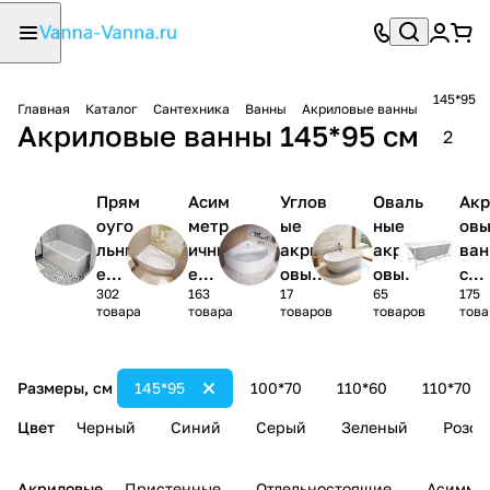
145*95
Главная
Каталог
Сантехника
Ванны
Акриловые ванны
Акриловые ванны 145*95 см
2
Прям
Асим
Углов
Оваль
Акр
оуго
метр
ые
ные
ов
льны
ичны
акрил
акрил
ва
е
е
овые
овые
с
302
163
17
65
175
акри
акри
ванны
ванны
кар
товара
товара
товаров
товаров
това
ловы
ловы
1/4
сом
е
е
круга
(ко
ванн
ванн
лек
Размеры, см
145*95
100*70
110*60
110*70
ы
ы
)
Цвет
Черный
Синий
Серый
Зеленый
Розов
Акриловые
Пристенные
Отдельностоящие
Асимме