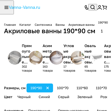
190*90
Главная
Каталог
Сантехника
Ванны
Акриловые ванны
Акриловые ванны 190*90 см
1
Прям
Асим
Углов
Оваль
Акр
оуго
метр
ые
ные
ов
льны
ичны
акрил
акрил
ва
е
е
овые
овые
с
302
163
17
65
175
акри
акри
ванны
ванны
кар
товара
товара
товаров
товаров
това
ловы
ловы
1/4
сом
е
е
круга
(ко
ванн
ванн
лек
Размеры, см
190*90
100*70
110*60
110*70
ы
ы
)
Цвет
Черный
Синий
Серый
Зеленый
Розов
Акриловые
Пристенные
Отдельностоящие
Асимме