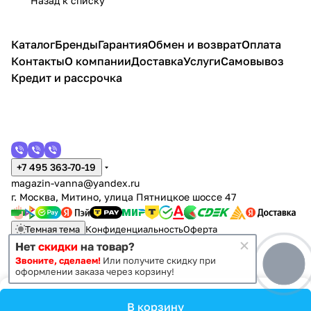
Назад к списку
Каталог
Бренды
Гарантия
Обмен и возврат
Оплата
Контакты
О компании
Доставка
Услуги
Самовывоз
Кредит и рассрочка
+7 495 363-70-19
magazin-vanna@yandex.ru
г. Москва, Митино, улица Пятницкое шоссе 47
Темная тема
Конфиденциальность
Оферта
Нет
скидки
на товар?
Звоните, сделаем!
Или получите скидку при
© 2011 - 2026 Vanna-vanna.ru
оформлении заказа через корзину!
В корзину