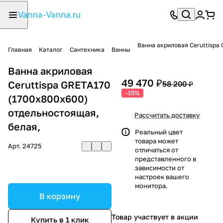
Ванна акриловая Ceruttispa
Главная
Каталог
Сантехника
Ванны
Ванна акриловая
49 470 ₽
Ceruttispa GRETA170
58 200 ₽
-15%
(1700x800x600)
отдельностоящая,
Рассчитать доставку
белая,
Реальный цвет
товара может
Арт.
24725
отличаться от
представленного в
зависимости от
настроек вашего
монитора.
В корзину
Товар участвует в акции
Купить в 1 клик