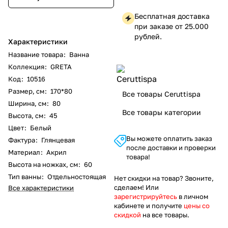
Бесплатная доставка
при заказе от 25.000
рублей.
Характеристики
Название товара
:
Ванна
Коллекция
:
GRETA
Код
:
10516
Размер, см
:
170*80
Все товары Ceruttispa
Ширина, см
:
80
Все товары категории
Высота, см
:
45
Цвет
:
Белый
Вы можете оплатить заказ
Фактура
:
Глянцевая
после доставки и проверки
Материал
:
Акрил
товара!
Высота на ножках, см
:
60
Тип ванны
:
Отдельностоящая
Нет скидки на товар? Звоните,
сделаем! Или
Все характеристики
зарегистрируйтесь
в личном
кабинете и получите
цены со
скидкой
на все товары.