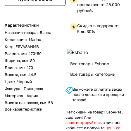
при заказе от 25.000
рублей.
Характеристики
Скидка в подарок от
5 до 30%
Название товара
:
Ванна
Коллекция
:
Marino
Код
:
ESVASANMB
Размер, см
:
170*80
Ширина, см
:
80
Все товары Esbano
Длина, см
:
170
Все товары категории
Высота, см
:
44.5
Цвет
:
Черный
Фактура
:
Глянцевая
Вы можете оплатить заказ
после доставки и проверки
Материал
:
Акрил
товара!
Высота на ножках, см
:
58
Все характеристики
Нет скидки на товар? Звоните,
сделаем! Или
зарегистрируйтесь
в личном
кабинете и получите
цены со