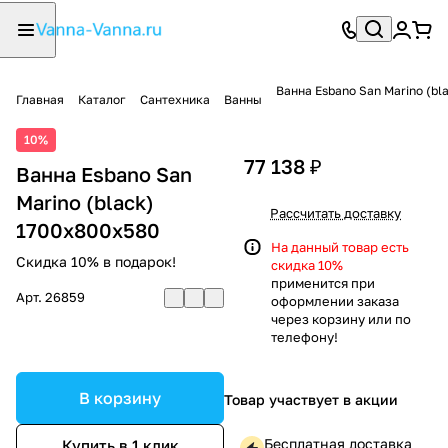
Ванна Esbano San Marino (bl
Главная
Каталог
Сантехника
Ванны
10%
77 138 ₽
Ванна Esbano San
Marino (black)
Рассчитать доставку
1700x800x580
На данный товар есть
Скидка 10% в подарок!
скидка 10%
применится при
Арт.
26859
оформлении заказа
через корзину или по
телефону!
В корзину
Товар участвует в акции
Бесплатная доставка
Купить в 1 клик