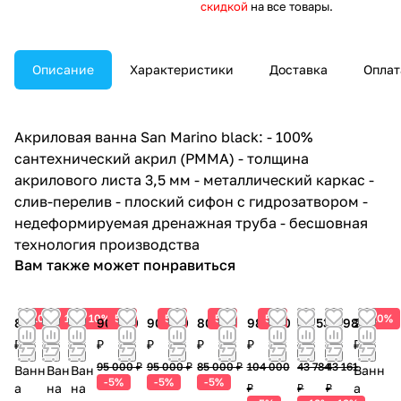
скидкой
на все товары.
Описание
Характеристики
Доставка
Оплат
Акриловая ванна San Marino black: - 100%
сантехнический акрил (PMMA) - толщина
акрилового листа 3,5 мм - металлический каркас -
слив-перелив - плоский сифон с гидрозатвором -
недеформируемая дренажная труба - бесшовная
технология производства
Вам также может понравиться
10%
10%
10%
5%
5%
5%
5%
10%
86 063
67 500
71 400
90 250
90 250
80 750
98 800
38 530
37 982
21 981
₽
₽
₽
₽
₽
₽
₽
₽
₽
₽
95 000 ₽
95 000 ₽
85 000 ₽
104 000
43 784
43 161
Ванн
Ван
Ван
Ванн
-5%
-5%
-5%
а
на
на
а
₽
₽
₽