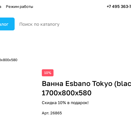
+7 495 363-
а
Режим работы
алог
00x800x580
10%
Ванна Esbano Tokyo (blac
1700x800x580
Скидка 10% в подарок!
Арт.
26865