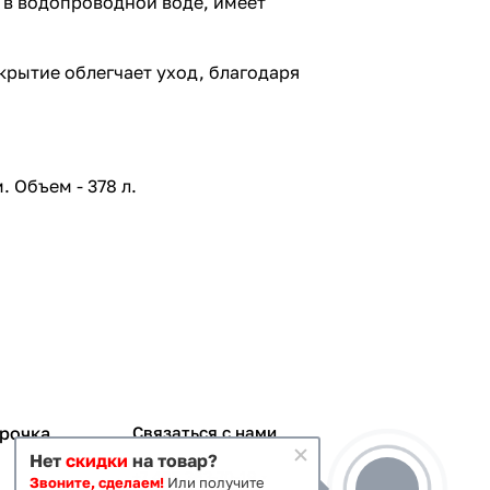
 в водопроводной воде, имеет
крытие облегчает уход, благодаря
. Объем - 378 л.
срочка
Связаться с нами
Нет
скидки
на товар?
+7 495 363-70-19
Звоните, сделаем!
Или получите