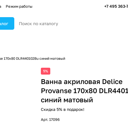
+7 495 363-
а
Режим работы
алог
nse 170х80 DLR440102Bu синий матовый
5%
Ванна акриловая Delice
Provanse 170х80 DLR440
синий матовый
Скидка 5% в подарок!
Арт.
17096