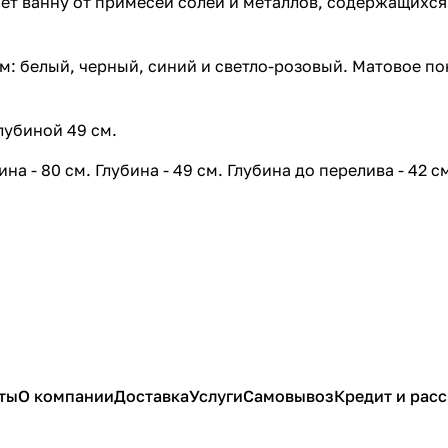
ет ванну от примесей солей и металлов, содержащихся
м: белый, черный, синий и светло-розовый. Матовое по
лубиной 49 см.
на - 80 см. Глубина - 49 см. Глубина до перелива - 42 см
ты
О компании
Доставка
Услуги
Самовывоз
Кредит и рас