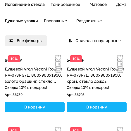
Исполнение стекла
Тонированное
Матовое
Дождь
Душевые уголки
Распашные
Раздвижные
Все фильтры
Сначала популярные
10%
10%
60 497 ₽
54 049 ₽
Душевой угол Veconi Rovigo
Душевой угол Veconi Rovigo
RV-073RG/L, 800х900х1950,
RV-073R/L, 800х900х1950,
золото брашинг, стекло
хром, стекло дождь
дождь
Скидка 10% в подарок!
Скидка 10% в подарок!
Арт.
36739
Арт.
36703
В корзину
В корзину
10%
10%