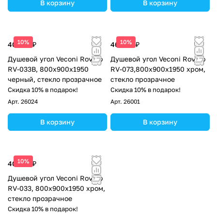
В корзину
В корзину
10%
10%
40 932 ₽
46 548 ₽
Душевой угол Veconi Rovigo
Душевой угол Veconi Rovigo
RV-033B, 800х900х1950
RV-073,800х900х1950 хром,
черный, стекло прозрачное
стекло прозрачное
Скидка 10% в подарок!
Скидка 10% в подарок!
Арт.
26024
Арт.
26001
В корзину
В корзину
10%
40 932 ₽
Душевой угол Veconi Rovigo
RV-033, 800х900х1950 хром,
стекло прозрачное
Скидка 10% в подарок!