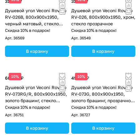
31 372 ₽
31 372 ₽
Душевой угол Veconi Rovigo
Душевой угол Veconi Rovigo
RV-026B, 800х900х1950,
RV-026, 800х900х1950, хром,
черный матовый, стекло
стекло прозрачное
прозрачное
Скидка 10% в подарок!
Скидка 10% в подарок!
Арт.
36569
Арт.
36549
В корзину
В корзину
10%
10%
60 497 ₽
49 212 ₽
Душевой угол Veconi Rovigo
Душевой угол Veconi Rovigo
RV-073RG/R, 800х900х1950,
RV-073G, 800х900х1950,
золото брашинг, стекло
золото брашинг, прозрачное
дождь
стекло
Скидка 10% в подарок!
Скидка 10% в подарок!
Арт.
36751
Арт.
36727
В корзину
В корзину