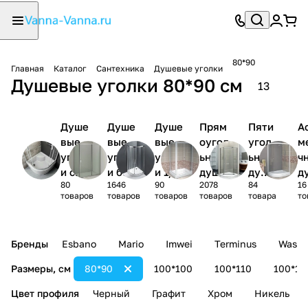
80*90
Главная
Каталог
Сантехника
Душевые уголки
Душевые уголки 80*90 см
13
Душе
Душе
Душе
Прям
Пяти
А
вые
вые
вые
оугол
угол
м
уголк
уголк
уголк
ьные
ьные
ч
и с
и без
и 1/4
душев
душе
д
80
1646
90
2078
84
16
поддо
поддо
круга
ые
вые
ы
товаров
товаров
товаров
товаров
товара
то
ном
на
уголк
угол
у
и
ки
и
Бренды
Esbano
Mario
Imwei
Terminus
Wasse
Размеры, см
80*90
100*100
100*110
100*12
Цвет профиля
Черный
Графит
Хром
Никель