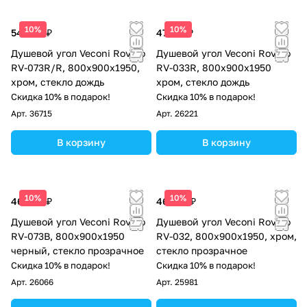
10%
10%
54 049 ₽
47 211 ₽
Душевой угол Veconi Rovigo
Душевой угол Veconi Rovigo
RV-073R/R, 800х900х1950,
RV-033R, 800х900х1950
хром, стекло дождь
хром, стекло дождь
Скидка 10% в подарок!
Скидка 10% в подарок!
Арт.
36715
Арт.
26221
В корзину
В корзину
10%
10%
46 548 ₽
46 637 ₽
Душевой угол Veconi Rovigo
Душевой угол Veconi Rovigo
RV-073B, 800х900х1950
RV-032, 800х900х1950, хром,
черный, стекло прозрачное
стекло прозрачное
Скидка 10% в подарок!
Скидка 10% в подарок!
Арт.
26066
Арт.
25981