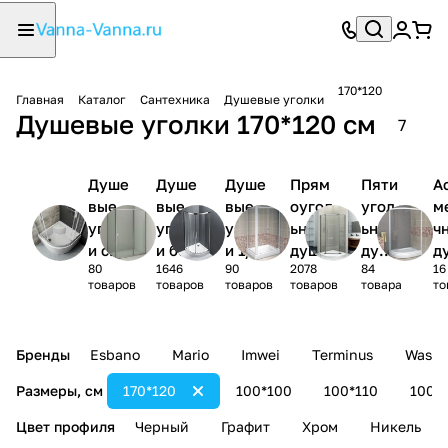
170*120
Главная
Каталог
Сантехника
Душевые уголки
Душевые уголки 170*120 см
7
Душе
Душе
Душе
Прям
Пяти
А
вые
вые
вые
оугол
угол
м
уголк
уголк
уголк
ьные
ьные
ч
и с
и без
и 1/4
душев
душе
д
80
1646
90
2078
84
16
поддо
поддо
круга
ые
вые
ы
товаров
товаров
товаров
товаров
товара
то
ном
на
уголк
угол
у
и
ки
и
Бренды
Esbano
Mario
Imwei
Terminus
Wasse
Размеры, см
170*120
100*100
100*110
100*
Цвет профиля
Черный
Графит
Хром
Никель