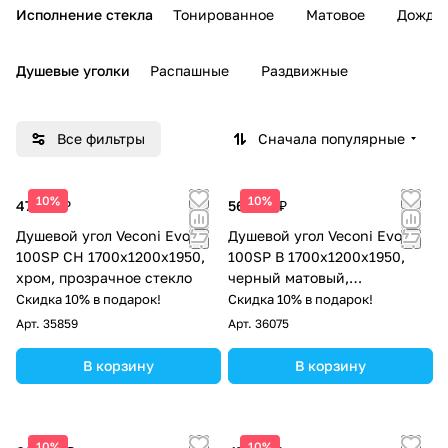
Исполнение стекла
Тонированное
Матовое
Дождь
Душевые уголки
Распашные
Раздвижные
Все фильтры
Сначала популярные
10%
10%
47 774 ₽
56 956 ₽
Душевой угол Veconi Evo
Душевой угол Veconi Evo
100SP CH 1700х1200x1950,
100SP B 1700х1200x1950,
хром, прозрачное стекло
черный матовый,
тонированное стекло
Скидка 10% в подарок!
Скидка 10% в подарок!
Арт.
35859
Арт.
36075
В корзину
В корзину
10%
10%