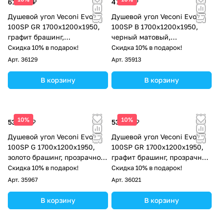
61 660 ₽
47 774 ₽
Душевой угол Veconi Evo
Душевой угол Veconi Evo
100SP GR 1700х1200x1950,
100SP B 1700х1200x1950,
графит брашинг,
черный матовый,
тонированное стекло
прозрачное стекло
Скидка 10% в подарок!
Скидка 10% в подарок!
Арт.
36129
Арт.
35913
В корзину
В корзину
10%
10%
53 823 ₽
53 823 ₽
Душевой угол Veconi Evo
Душевой угол Veconi Evo
100SP G 1700х1200x1950,
100SP GR 1700х1200x1950,
золото брашинг, прозрачное
графит брашинг, прозрачное
стекло
стекло
Скидка 10% в подарок!
Скидка 10% в подарок!
Арт.
35967
Арт.
36021
В корзину
В корзину