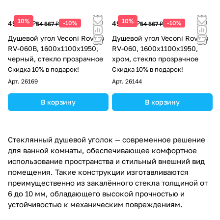
10%
10%
49 110 ₽
-10%
49 110 ₽
-10%
54 567 ₽
54 567 ₽
Душевой угол Veconi Rovigo
Душевой угол Veconi Rovigo
RV-060B, 1600х1100х1950,
RV-060, 1600х1100х1950,
черный, стекло прозрачное
хром, стекло прозрачное
Скидка 10% в подарок!
Скидка 10% в подарок!
Арт.
26169
Арт.
26144
В корзину
В корзину
Стеклянный душевой уголок — современное решение
для ванной комнаты, обеспечивающее комфортное
использование пространства и стильный внешний вид
помещения. Такие конструкции изготавливаются
преимущественно из закалённого стекла толщиной от
6 до 10 мм, обладающего высокой прочностью и
устойчивостью к механическим повреждениям.