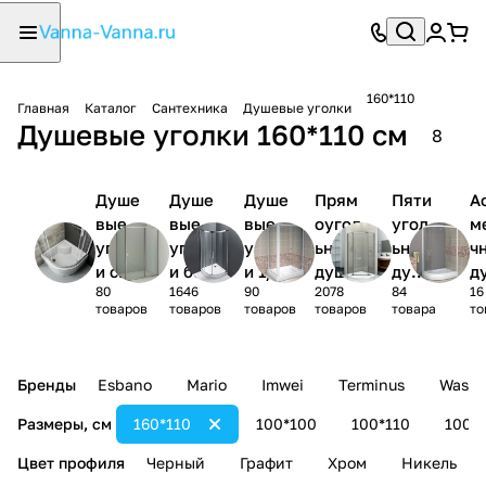
160*110
Главная
Каталог
Сантехника
Душевые уголки
Душевые уголки 160*110 см
8
Душе
Душе
Душе
Прям
Пяти
А
вые
вые
вые
оугол
угол
м
уголк
уголк
уголк
ьные
ьные
ч
и с
и без
и 1/4
душев
душе
д
80
1646
90
2078
84
16
поддо
поддо
круга
ые
вые
ы
товаров
товаров
товаров
товаров
товара
то
ном
на
уголк
угол
у
и
ки
и
Бренды
Esbano
Mario
Imwei
Terminus
Wasse
Размеры, см
160*110
100*100
100*110
100*
Цвет профиля
Черный
Графит
Хром
Никель