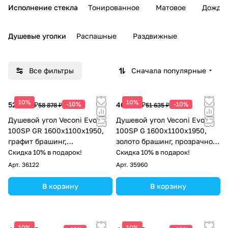
Исполнение стекла
Тонированное
Матовое
Дождь
Душевые уголки
Распашные
Раздвижные
Все фильтры
Сначала популярные
10%
10%
52 990 ₽
-10%
46 472 ₽
-10%
58 878 ₽
51 635 ₽
Душевой угол Veconi Evo
Душевой угол Veconi Evo
100SP GR 1600х1100x1950,
100SP G 1600х1100x1950,
графит брашинг,
золото брашинг, прозрачное
тонированное стекло
стекло
Скидка 10% в подарок!
Скидка 10% в подарок!
Арт.
36122
Арт.
35960
В корзину
В корзину
10%
10%