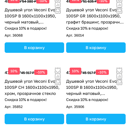
48 942 ₽
-10%
46 472 ₽
-10%
54 380 ₽
51 635 ₽
Душевой угол Veconi Evo
Душевой угол Veconi Evo
100SP B 1600х1100x1950,
100SP GR 1600х1100x1950,
черный матовый,
графит брашинг, прозрачное
тонированное стекло
стекло
Скидка 10% в подарок!
Скидка 10% в подарок!
Арт.
36068
Арт.
36014
В корзину
В корзину
10%
10%
41 325 ₽
-10%
41 325 ₽
-10%
45 917 ₽
45 917 ₽
Душевой угол Veconi Evo
Душевой угол Veconi Evo
100SP CH 1600х1100x1950,
100SP B 1600х1100x1950,
хром, прозрачное стекло
черный матовый,
прозрачное стекло
Скидка 10% в подарок!
Скидка 10% в подарок!
Арт.
35852
Арт.
35906
В корзину
В корзину