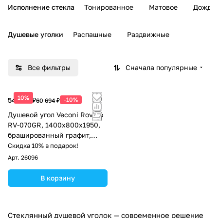
Исполнение стекла
Тонированное
Матовое
Дождь
Душевые уголки
Распашные
Раздвижные
Все фильтры
Сначала популярные
10%
54 625 ₽
-10%
60 694 ₽
Душевой угол Veconi Rovigo
RV-070GR, 1400х800х1950,
брашированный графит,
стекло прозрачное
Скидка 10% в подарок!
Арт.
26096
В корзину
Стеклянный душевой уголок — современное решение