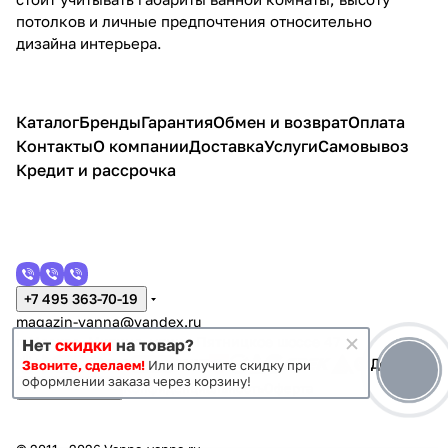
потолков и личные предпочтения относительно
дизайна интерьера.
Каталог
Бренды
Гарантия
Обмен и возврат
Оплата
Контакты
О компании
Доставка
Услуги
Самовывоз
Кредит и рассрочка
+7 495 363-70-19
magazin-vanna@yandex.ru
г. Москва, Митино, улица Пятницкое шоссе 47
Нет
скидки
на товар?
Звоните, сделаем!
Или получите скидку при
оформлении заказа через корзину!
Темная тема
Конфиденциальность
Оферта