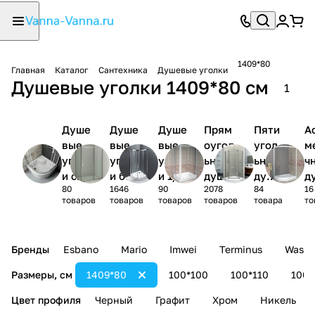
1409*80
Главная
Каталог
Сантехника
Душевые уголки
Душевые уголки 1409*80 см
1
Душе
Душе
Душе
Прям
Пяти
А
вые
вые
вые
оугол
угол
м
уголк
уголк
уголк
ьные
ьные
ч
и с
и без
и 1/4
душев
душе
д
80
1646
90
2078
84
16
поддо
поддо
круга
ые
вые
ы
товаров
товаров
товаров
товаров
товара
то
ном
на
уголк
угол
у
и
ки
и
Бренды
Esbano
Mario
Imwei
Terminus
Wasse
Размеры, см
1409*80
100*100
100*110
100*
Цвет профиля
Черный
Графит
Хром
Никель