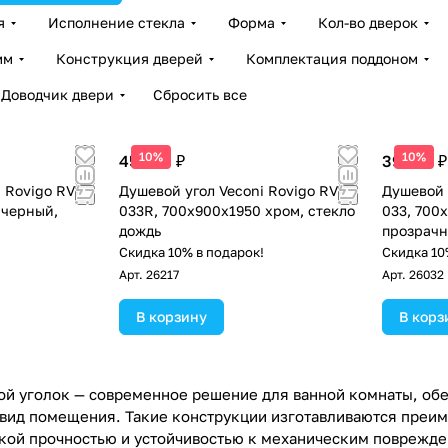
я
Исполнение стекла
Форма
Кол-во дверок
мм
Конструкция дверей
Комплектация поддоном
Доводчик двери
Сбросить все
10%
10%
45 696 ₽
39 819 ₽
 Rovigo RV-
Душевой угол Veconi Rovigo RV-
Душевой 
 черный,
033R, 700х900х1950 хром, стекло
033, 700
дождь
прозрачн
!
Скидка 10% в подарок!
Скидка 10
Арт.
26217
Арт.
26032
В корзину
В корз
й уголок — современное решение для ванной комнаты, об
вид помещения. Такие конструкции изготавливаются преиму
ой прочностью и устойчивостью к механическим поврежде