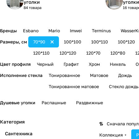
уголки
уголки
84 товара
16 товар
Бренды
Esbano
Mario
Imwei
Terminus
WasserKr
Размеры, см
70*90
100*100
100*110
100*120
120*110
120*120
120*70
120*80
1
Цвет профиля
Черный
Графит
Хром
Никель
О
Исполнение стекла
Тонированное
Матовое
Дождь
Тонированное матовое
Стекло дождь
Душевые уголки
Распашные
Раздвижные
Категория
Сначала попу
Сантехника
Коллекция
Р