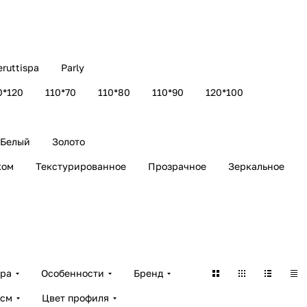
eruttispa
Parly
0*120
110*70
110*80
110*90
120*100
Белый
Золото
ком
Текстурированное
Прозрачное
Зеркальное
ара
Особенности
Бренд
 см
Цвет профиля