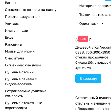
Ванны
Материал профил
Стеклянные шторки на ванну
Толщина стекла, 
Полотенцесушители
Унитазы
Ориентация
Инсталляции
Биде
10%
39 819 ₽
Раковины
Душевой угол Veconi
Мойки для кухни
033B, 700х900х1950
стекло прозрачное
Смесители
Скидка 10% в подарок
Гигиенические души
Арт.
26020
Душевые стойки
В корзину
Душевые панели с
гидромассажем
Встраиваемые душевые
комплекты
Стеклянный душево
Душевые стеклянные
стильный внешний 
перегородки
обладающего высок