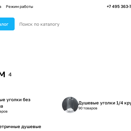
+7 495 363-
а
Режим работы
алог
м
4
е уголки без
Душевые уголки 1/4 кр
на
90 товаров
аров
етричные душевые