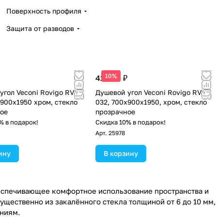
Поверхность профиля
Защита от разводов
10%
42 638 ₽
угол Veconi Rovigo RV-
Душевой угол Veconi Rovigo RV-
х900х1950 хром, стекло
032, 700х900х1950, хром, стекло
ое
прозрачное
% в подарок!
Скидка 10% в подарок!
Арт.
25978
ину
В корзину
еспечивающее комфортное использование пространства и
щественно из закалённого стекла толщиной от 6 до 10 мм,
ниям.