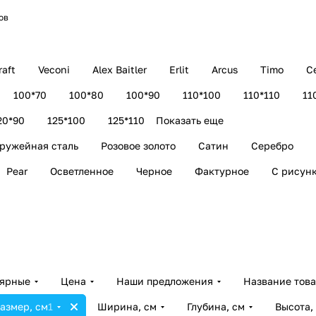
ов
aft
Veconi
Alex Baitler
Erlit
Arcus
Timo
C
100*70
100*80
100*90
110*100
110*110
11
20*90
125*100
125*110
Показать еще
ружейная сталь
Розовое золото
Сатин
Серебро
Pear
Осветленное
Черное
Фактурное
С рисун
лярные
Цена
Наши предложения
Название тов
азмер, см
1
Ширина, см
Глубина, см
Высота,