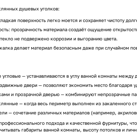
клянных душевых уголков:
гладкая поверхность легко моется и сохраняет чистоту долг
ость: прозрачность материала создаёт ощущение открытости
стекло не подвержено коррозии и выгоранию цвета.
акалка делает материал безопасным даже при случайном по
угловые — устанавливаются в углу ванной комнаты между 
здвижные двери — позволяют экономить место благодаря у
ками и прозрачной дверью — комбинируют непрозрачные па
лянные — когда весь периметр выполнен из закаленного ст
ли — сочетание различных материалов (например, акрилов
 профессионального подхода и качественной фурнитуры, что
учитывать габариты ванной комнаты, высоту потолков и лич