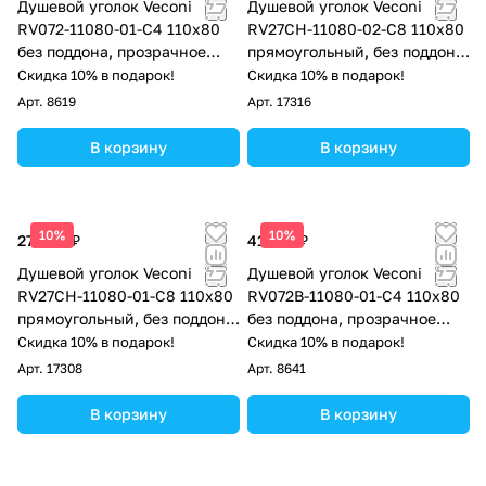
Душевой уголок Veconi
Душевой уголок Veconi
RV072-11080-01-C4 110х80
RV27CH-11080-02-C8 110х80
без поддона, прозрачное
прямоугольный, без поддона,
стекло, хром
матовое стекло, хром
Скидка 10% в подарок!
Скидка 10% в подарок!
Арт.
8619
Арт.
17316
В корзину
В корзину
10%
10%
27 698 ₽
41 412 ₽
Душевой уголок Veconi
Душевой уголок Veconi
RV27CH-11080-01-C8 110х80
RV072B-11080-01-C4 110х80
прямоугольный, без поддона,
без поддона, прозрачное
прозрачное стекло, хром
стекло, черный матовый
Скидка 10% в подарок!
Скидка 10% в подарок!
Арт.
17308
Арт.
8641
В корзину
В корзину