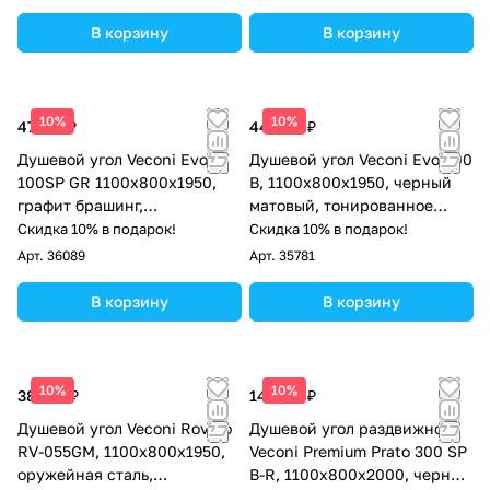
В корзину
В корзину
10%
10%
47 311 ₽
44 698 ₽
Душевой угол Veconi Evo
Душевой угол Veconi Evo 300
100SP GR 1100х800x1950,
B, 1100х800x1950, черный
графит брашинг,
матовый, тонированное
тонированное стекло
матовое стекло
Скидка 10% в подарок!
Скидка 10% в подарок!
Арт.
36089
Арт.
35781
В корзину
В корзину
10%
10%
38 572 ₽
142 717 ₽
Душевой угол Veconi Rovigo
Душевой угол раздвижной
RV-055GM, 1100х800х1950,
Veconi Premium Prato 300 SP
оружейная сталь,
B-R, 1100х800x2000, черный