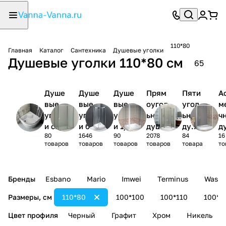
110*80
Главная
Каталог
Сантехника
Душевые уголки
Душевые уголки 110*80 см
65
Душе
Душе
Душе
Прям
Пяти
А
вые
вые
вые
оугол
угол
м
уголк
уголк
уголк
ьные
ьные
ч
и с
и без
и 1/4
душев
душе
д
80
1646
90
2078
84
16
поддо
поддо
круга
ые
вые
ы
товаров
товаров
товаров
товаров
товара
то
ном
на
уголк
угол
у
и
ки
и
Бренды
Esbano
Mario
Imwei
Terminus
Wasse
Размеры, см
110*80
100*100
100*110
100*1
Цвет профиля
Черный
Графит
Хром
Никель