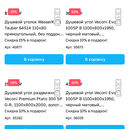
15%
10%
87 000 ₽
38 100 ₽
Душевой уголок WasserKraft
Душевой угол Veconi Evo
Tauber 64S14 110х80
100SP B 1100х800x1950,
прямоугольный, без поддона,
черный матовый,
прозрачное стекло, никель
прозрачное стекло
Скидка 15% в подарок!
Скидка 10% в подарок!
Арт.
40977
Арт.
35873
В корзину
В корзину
10%
10%
157 113 ₽
43 697 ₽
Душевой угол раздвижной
Душевой угол Veconi Evo
Veconi Premium Ptato 300 SP
100SP B 1100х800x1950,
G-R, 1100х800x2000, золото
черный матовый,
брашированный, стекло
тонированное стекло
Скидка 10% в подарок!
Скидка 10% в подарок!
прозрачное
Арт.
35282
Арт.
36035