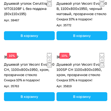
Душевой уголок Ceruttispa
Душевой угол Veconi Evo 300
VITO110BF L без поддона
B, 1100х800x1950, черный
(80x110x195)
матовый, прозрачное стекло
Скидка 10% в подарок!
Арт.
38467
Арт.
35772
В корзину
В корзину
10%
10%
39 245 ₽
38 100 ₽
Душевой угол Veconi Evo 300
Душевой угол Veconi Evo
CH, 1100х800x1950, хром,
100SP CH 1100х800x1950,
прозрачное стекло
хром, прозрачное стекло
Скидка 10% в подарок!
Скидка 10% в подарок!
Арт.
35763
Арт.
35819
В корзину
В корзину