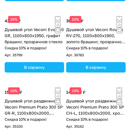
10%
10%
42 121 ₽
30 428 ₽
Душевой угол Veconi Evo 300
Душевой угол Veconi Rovigo
GR, 1100х800x1950, графит
RV-27G, 1100x800x1900,
брашинг, прозрачное стекло
золото брашинг, прозрачное
стекло
Скидка 10% в подарок!
Скидка 10% в подарок!
Арт.
35799
Арт.
36783
В корзину
В корзину
10%
10%
157 113 ₽
144 562 ₽
Душевой угол раздвижной
Душевой угол раздвижной
Veconi Premium Ptato 300 SP
Veconi Premium Prato 300 SP
GR-R, 1100х800x2000,
CH-L, 1100х800x2000, хром,
брашированный графит,
стекло прозрачное
Скидка 10% в подарок!
Скидка 10% в подарок!
стекло прозрачное
Арт.
35330
Арт.
35162