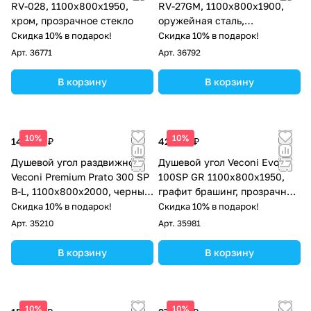
RV-028, 1100х800х1950,
RV-27GM, 1100x800x1900,
хром, прозрачное стекло
оружейная сталь,
прозрачное стекло
Скидка 10% в подарок!
Скидка 10% в подарок!
Арт.
36771
Арт.
36792
В корзину
В корзину
10%
10%
142 717 ₽
42 624 ₽
Душевой угол раздвижной
Душевой угол Veconi Evo
Veconi Premium Prato 300 SP
100SP GR 1100х800x1950,
B-L, 1100х800x2000, черный
графит брашинг, прозрачное
матовый, стекло прозрачное
стекло
Скидка 10% в подарок!
Скидка 10% в подарок!
Арт.
35210
Арт.
35981
В корзину
В корзину
10%
10%