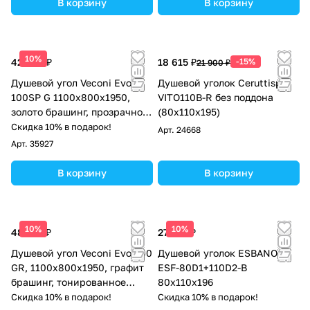
В корзину
В корзину
10%
42 624 ₽
18 615 ₽
-15%
21 900 ₽
Душевой угол Veconi Evo
Душевой уголок Ceruttispa
100SP G 1100х800x1950,
VITO110B-R без поддона
золото брашинг, прозрачное
(80x110x195)
стекло
Скидка 10% в подарок!
Арт.
24668
Арт.
35927
В корзину
В корзину
10%
10%
48 136 ₽
27 413 ₽
Душевой угол Veconi Evo 300
Душевой уголок ESBANO
GR, 1100х800x1950, графит
ESF-80D1+110D2-B
брашинг, тонированное
80х110х196
матовое стекло
Скидка 10% в подарок!
Скидка 10% в подарок!