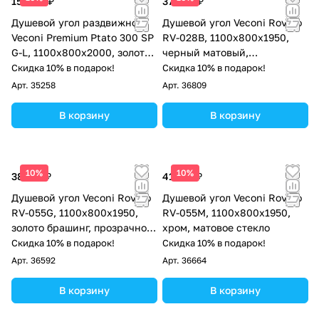
157 113 ₽
37 964 ₽
Душевой угол раздвижной
Душевой угол Veconi Rovigo
Veconi Premium Ptato 300 SP
RV-028B, 1100х800х1950,
G-L, 1100х800x2000, золото
черный матовый,
брашированный, стекло
прозрачное стекло
Скидка 10% в подарок!
Скидка 10% в подарок!
прозрачное
Арт.
35258
Арт.
36809
В корзину
В корзину
10%
10%
38 572 ₽
41 532 ₽
Душевой угол Veconi Rovigo
Душевой угол Veconi Rovigo
RV-055G, 1100х800х1950,
RV-055M, 1100х800х1950,
золото брашинг, прозрачное
хром, матовое стекло
стекло
Скидка 10% в подарок!
Скидка 10% в подарок!
Арт.
36592
Арт.
36664
В корзину
В корзину