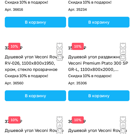
прозрачное стекло
матовый, стекло прозрачное
Скидка 10% в подарок!
Скидка 10% в подарок!
Арт.
36616
Арт.
35234
В корзину
В корзину
10%
10%
32 604 ₽
157 113 ₽
Душевой угол Veconi Rovigo
Душевой угол раздвижной
RV-026, 1100х800х1950,
Veconi Premium Ptato 300 SP
хром, стекло прозрачное
GR-L, 1100х800x2000,
брашированный графит,
Скидка 10% в подарок!
Скидка 10% в подарок!
стекло прозрачное
Арт.
36560
Арт.
35306
В корзину
В корзину
10%
10%
37 964 ₽
30 428 ₽
Душевой угол Veconi Rovigo
Душевой угол Veconi Rovigo