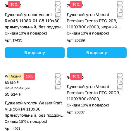
10%
10%
36 210 ₽
75 196 ₽
Душевой уголок Veconi
Душевой угол Veconi
RV046-11080-01-C5 110х80
Premium Trento PTC-20B,
прямоугольный, без поддона,
1100Х800x2000, черный
прозрачное стекло, хром
матовый, стекло прозрачное
Скидка 10% в подарок!
Скидка 10% в подарок!
Арт.
17435
Арт.
26289
В корзину
В корзину
Розничная цена
Акция
15%
10%
90 376 ₽
83 610 ₽
Душевой угол Veconi
Цена по акции
Premium Trento PTC-20GR,
55 614 ₽
1100Х800x2000,
Душевой уголок WasserKraft
брашированное графит,
Скидка 10% в подарок!
Vils 56R14 110х80
стекло прозрачное
Арт.
26307
прямоугольный, без поддона,
прозрачное стекло, хром
Скидка 15% в подарок!
Арт.
4971