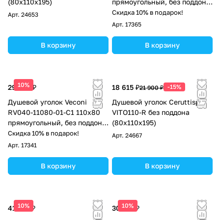
(80x110x195)
прямоугольный, без поддона,
прозрачное стекло, чёрный
Скидка 10% в подарок!
Арт.
24653
матовый
Арт.
17365
В корзину
В корзину
10%
29 746 ₽
18 615 ₽
-15%
21 900 ₽
Душевой уголок Veconi
Душевой уголок Ceruttispa
RV040-11080-01-C1 110х80
VITO110-R без поддона
прямоугольный, без поддона,
(80x110x195)
прозрачное стекло, хром
Скидка 10% в подарок!
Арт.
24667
Арт.
17341
В корзину
В корзину
10%
10%
41 412 ₽
30 153 ₽