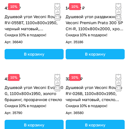
10%
10%
41 532 ₽
144 562 ₽
Душевой угол Veconi Rovigo
Душевой угол раздвижной
RV-055BT, 1100х800х1950,
Veconi Premium Prato 300 SP
черный матовый,
CH-R, 1100х800x2000, хром,
тонированное стекло
стекло прозрачное
Скидка 10% в подарок!
Скидка 10% в подарок!
Арт.
36640
Арт.
35186
В корзину
В корзину
10%
10%
42 121 ₽
32 604 ₽
Душевой угол Veconi Evo 300
Душевой угол Veconi Rovigo
G, 1100х800x1950, золото
RV-026B, 1100х800х1950,
брашинг, прозрачное стекло
черный матовый, стекло
прозрачное
Скидка 10% в подарок!
Скидка 10% в подарок!
Арт.
35790
Арт.
36580
В корзину
В корзину