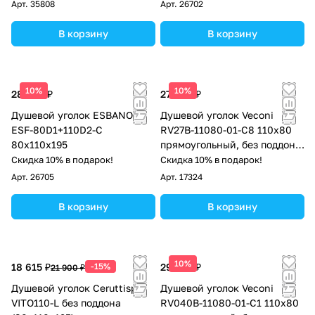
Арт.
35808
Арт.
26702
В корзину
В корзину
10%
10%
28 050 ₽
27 698 ₽
Душевой уголок ESBANO
Душевой уголок Veconi
ESF-80D1+110D2-C
RV27B-11080-01-C8 110х80
80х110х195
прямоугольный, без поддона,
прозрачное стекло, черный
Скидка 10% в подарок!
Скидка 10% в подарок!
матовый
Арт.
26705
Арт.
17324
В корзину
В корзину
10%
18 615 ₽
-15%
29 746 ₽
21 900 ₽
Душевой уголок Ceruttispa
Душевой уголок Veconi
VITO110-L без поддона
RV040B-11080-01-C1 110х80