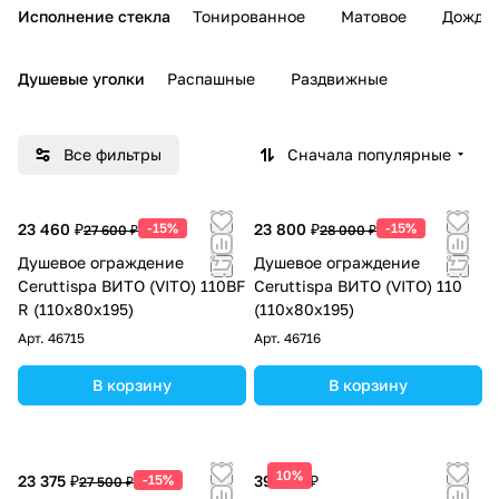
Исполнение стекла
Тонированное
Матовое
Дождь
Душевые уголки
Распашные
Раздвижные
Все фильтры
Сначала популярные
23 460 ₽
-15%
23 800 ₽
-15%
27 600 ₽
28 000 ₽
Душевое ограждение
Душевое ограждение
Ceruttispa ВИТО (VITO) 110BF
Ceruttispa ВИТО (VITO) 110
R (110x80x195)
(110x80x195)
Арт.
46715
Арт.
46716
В корзину
В корзину
10%
23 375 ₽
-15%
39 245 ₽
27 500 ₽