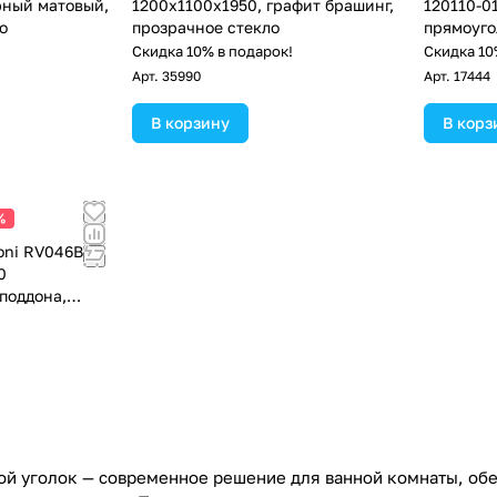
рный матовый,
1200х1100x1950, графит брашинг,
120110-0
о
прозрачное стекло
прямоуго
прозрачн
!
Скидка 10% в подарок!
Скидка 10
Арт.
35990
Арт.
17444
В корзину
В корз
%
oni RV046B-
0
поддона,
 чёрный
!
й уголок — современное решение для ванной комнаты, об