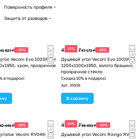
Поверхность профиля
Защита от разводов
10%
42 456 ₽
-10%
-10%
41 827 ₽
47 173 ₽
угол Veconi Evo 100SP CH
Душевой угол Veconi Evo 100SP G
0x1950, хром, прозрачное
1200х1100x1950, золото брашинг,
прозрачное стекло
% в подарок!
Скидка 10% в подарок!
Арт.
35936
ину
В корзину
10%
41 844 ₽
-10%
-10%
42 446 ₽
46 493 ₽
уголок Veconi RV046-
Душевой угол Veconi Rovigo RV-