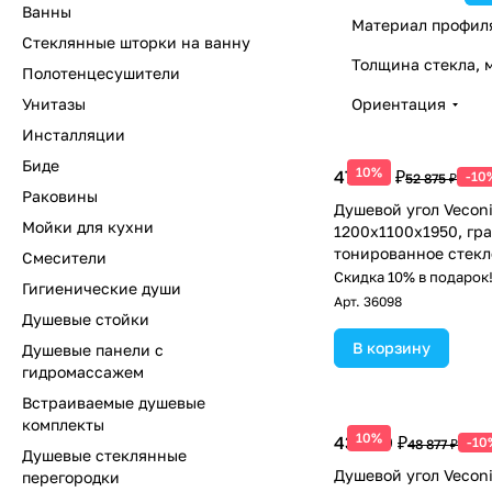
Ванны
Материал профил
Стеклянные шторки на ванну
Толщина стекла, 
Полотенцесушители
Унитазы
Ориентация
Инсталляции
Биде
10%
47 588 ₽
-10
52 875 ₽
Раковины
Душевой угол Vecon
Мойки для кухни
1200х1100x1950, гр
тонированное стекл
Смесители
Скидка 10% в подарок
Гигиенические души
Арт.
36098
Душевые стойки
В корзину
Душевые панели с
гидромассажем
Встраиваемые душевые
комплекты
10%
43 989 ₽
-10
48 877 ₽
Душевые стеклянные
Душевой угол Veconi
перегородки