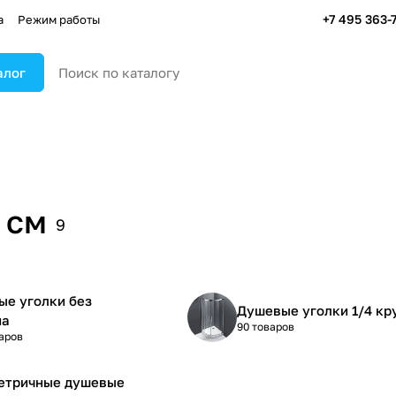
+7 495 363-
а
Режим работы
алог
 см
9
е уголки без
Душевые уголки 1/4 кр
на
90 товаров
аров
етричные душевые