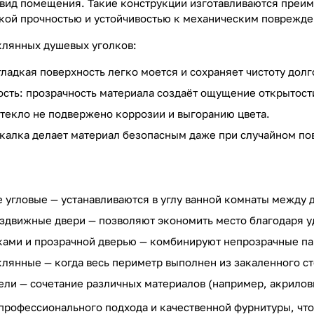
вид помещения. Такие конструкции изготавливаются преиму
ой прочностью и устойчивостью к механическим поврежде
клянных душевых уголков:
гладкая поверхность легко моется и сохраняет чистоту долг
ость: прозрачность материала создаёт ощущение открытости
стекло не подвержено коррозии и выгоранию цвета.
акалка делает материал безопасным даже при случайном по
угловые — устанавливаются в углу ванной комнаты между 
здвижные двери — позволяют экономить место благодаря у
ками и прозрачной дверью — комбинируют непрозрачные па
лянные — когда весь периметр выполнен из закаленного ст
ли — сочетание различных материалов (например, акрилов
 профессионального подхода и качественной фурнитуры, что