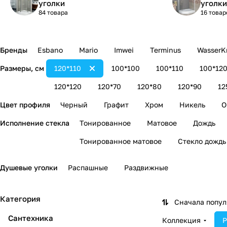
уголки
уголки
84 товара
16 товар
Бренды
Esbano
Mario
Imwei
Terminus
WasserKr
Размеры, см
120*110
100*100
100*110
100*12
120*120
120*70
120*80
120*90
12
Цвет профиля
Черный
Графит
Хром
Никель
О
Исполнение стекла
Тонированное
Матовое
Дождь
Тонированное матовое
Стекло дождь
Душевые уголки
Распашные
Раздвижные
Категория
Сначала попу
Сантехника
Коллекция
Р