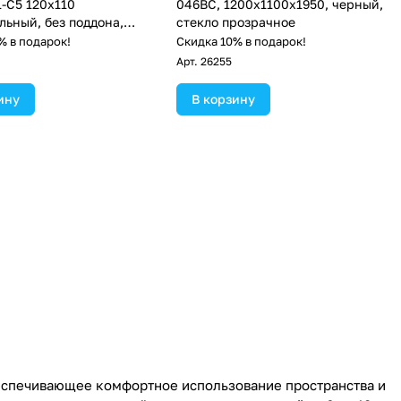
1-C5 120х110
046BС, 1200х1100х1950, черный,
льный, без поддона,
стекло прозрачное
ое стекло, хром
% в подарок!
Скидка 10% в подарок!
Арт.
26255
ину
В корзину
еспечивающее комфортное использование пространства и