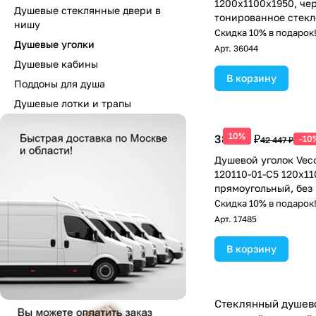
1200х1100x1950, че
Душевые стеклянные двери в
тонированное стекл
нишу
Скидка 10% в подарок
Душевые уголки
Арт.
36044
Душевые кабины
В корзину
Поддоны для душа
Душевые лотки и трапы
10%
38 202 ₽
-10
42 447 ₽
Душевой уголок Vec
120110-01-C5 120х11
прямоугольный, без 
прозрачное стекло,
Скидка 10% в подарок
матовый
Арт.
17485
В корзину
Стеклянный душево