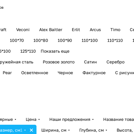
ов
aft
Veconi
Alex Baitler
Erlit
Arcus
Timo
C
0
100*70
100*80
100*90
110*100
110*110
5*100
125*110
Показать еще
ружейная сталь
Розовое золото
Сатин
Серебро
Pear
Осветленное
Черное
Фактурное
С рисун
лярные
Цена
Наши предложения
Название тов
азмер, см
1
Ширина, см
Глубина, см
Высота,