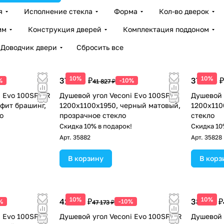
я
Исполнение стекла
Форма
Кол-во дверок
мм
Конструкция дверей
Комплектация поддоном
Доводчик двери
Сбросить все
10%
10%
37 644 ₽
37 644 ₽
%
-10%
41 827 ₽
i Evo 100SP GR
Душевой угол Veconi Evo 100SP B
Душевой 
афит брашинг,
1200х1100x1950, черный матовый,
1200х110
о
прозрачное стекло
стекло
!
Скидка 10% в подарок!
Скидка 10
Арт.
35882
Арт.
35828
В корзину
В корз
10%
10%
42 456 ₽
38 201 ₽
%
-10%
47 173 ₽
 Evo 100SP B
Душевой угол Veconi Evo 100SP GR
Душевой 