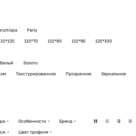
eruttispa
Parly
110*120
110*70
110*80
110*90
120*100
Белый
Золото
ком
Текстурированное
Прозрачное
Зеркальное
ара
Особенности
Бренд
 см
Цвет профиля