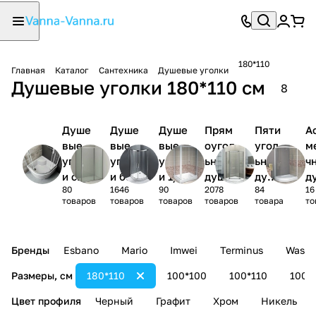
180*110
Главная
Каталог
Сантехника
Душевые уголки
Душевые уголки 180*110 см
8
Душе
Душе
Душе
Прям
Пяти
А
вые
вые
вые
оугол
угол
м
уголк
уголк
уголк
ьные
ьные
ч
и с
и без
и 1/4
душев
душе
д
80
1646
90
2078
84
16
поддо
поддо
круга
ые
вые
ы
товаров
товаров
товаров
товаров
товара
то
ном
на
уголк
угол
у
и
ки
и
Бренды
Esbano
Mario
Imwei
Terminus
Wasse
Размеры, см
180*110
100*100
100*110
100*
Цвет профиля
Черный
Графит
Хром
Никель