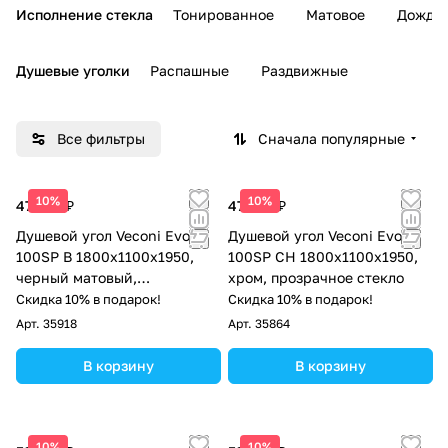
Исполнение стекла
Тонированное
Матовое
Дождь
Душевые уголки
Распашные
Раздвижные
Все фильтры
Сначала популярные
10%
10%
47 924 ₽
47 924 ₽
Душевой угол Veconi Evo
Душевой угол Veconi Evo
100SP B 1800х1100x1950,
100SP CH 1800х1100x1950,
черный матовый,
хром, прозрачное стекло
прозрачное стекло
Скидка 10% в подарок!
Скидка 10% в подарок!
Арт.
35918
Арт.
35864
В корзину
В корзину
10%
10%