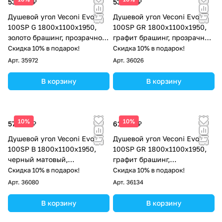
53 824 ₽
53 824 ₽
Душевой угол Veconi Evo
Душевой угол Veconi Evo
100SP G 1800х1100x1950,
100SP GR 1800х1100x1950,
золото брашинг, прозрачное
графит брашинг, прозрачное
стекло
стекло
Скидка 10% в подарок!
Скидка 10% в подарок!
Арт.
35972
Арт.
36026
В корзину
В корзину
10%
10%
57 093 ₽
61 838 ₽
Душевой угол Veconi Evo
Душевой угол Veconi Evo
100SP B 1800х1100x1950,
100SP GR 1800х1100x1950,
черный матовый,
графит брашинг,
тонированное стекло
тонированное стекло
Скидка 10% в подарок!
Скидка 10% в подарок!
Арт.
36080
Арт.
36134
В корзину
В корзину