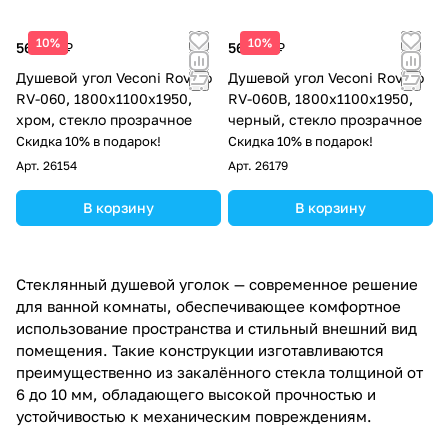
10%
10%
56 795 ₽
56 795 ₽
Душевой угол Veconi Rovigo
Душевой угол Veconi Rovigo
RV-060, 1800х1100х1950,
RV-060B, 1800х1100х1950,
хром, стекло прозрачное
черный, стекло прозрачное
Скидка 10% в подарок!
Скидка 10% в подарок!
Арт.
26154
Арт.
26179
В корзину
В корзину
Стеклянный душевой уголок — современное решение
для ванной комнаты, обеспечивающее комфортное
использование пространства и стильный внешний вид
помещения. Такие конструкции изготавливаются
преимущественно из закалённого стекла толщиной от
6 до 10 мм, обладающего высокой прочностью и
устойчивостью к механическим повреждениям.