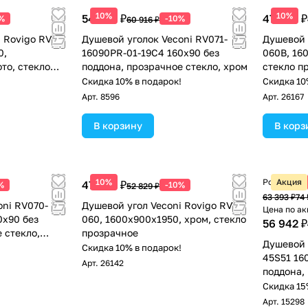
10%
10%
54 824 ₽
47 546 ₽
%
-10%
60 916 ₽
 Rovigo RV-
Душевой уголок Veconi RV071-
Душевой 
0,
16090PR-01-19C4 160х90 без
060B, 16
то, стекло
поддона, прозрачное стекло, хром
стекло п
!
Скидка 10% в подарок!
Скидка 10
Арт.
8596
Арт.
26167
В корзину
В корз
10%
Розничная
Акция
47 546 ₽
%
-10%
52 829 ₽
63 393 ₽
74 
oni RV070-
Душевой угол Veconi Rovigo RV-
Цена по ак
0х90 без
060, 1600х900х1950, хром, стекло
56 942 ₽
 стекло,
прозрачное
Душевой 
!
Скидка 10% в подарок!
45S51 16
Арт.
26142
поддона,
Скидка 15
Арт.
15298