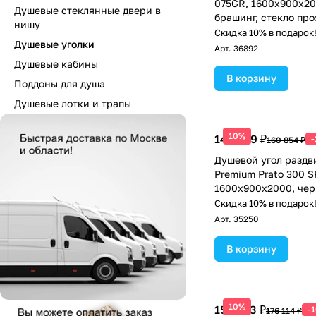
075GR, 1600х900х20
Душевые стеклянные двери в
брашинг, стекло пр
нишу
Скидка 10% в подарок
Душевые уголки
Арт.
36892
Душевые кабины
В корзину
Поддоны для душа
Душевые лотки и трапы
10%
144 769 ₽
160 854 ₽
Душевой угол раздв
Premium Prato 300 S
1600х900x2000, чер
стекло прозрачное
Скидка 10% в подарок
Арт.
35250
В корзину
10%
158 503 ₽
-
176 114 ₽