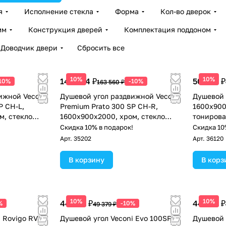
я
Исполнение стекла
Форма
Кол-во дверок
мм
Конструкция дверей
Комплектация поддоном
Доводчик двери
Сбросить все
10%
10%
147 204 ₽
50 583 ₽
10%
-10%
163 560 ₽
ижной Veconi
Душевой угол раздвижной Veconi
Душевой 
P CH-L,
Premium Prato 300 SP CH-R,
1600х900
м, стекло
1600х900x2000, хром, стекло
тонирова
прозрачное
!
Скидка 10% в подарок!
Скидка 10
Арт.
35202
Арт.
36120
В корзину
В корз
10%
10%
44 441 ₽
44 441 ₽
%
-10%
49 379 ₽
 Rovigo RV-
Душевой угол Veconi Evo 100SP G
Душевой 