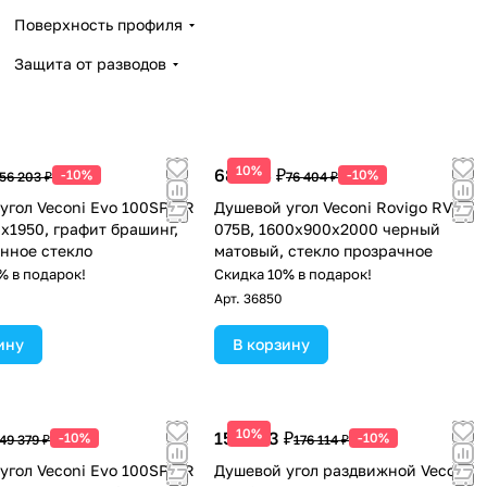
Поверхность профиля
Защита от разводов
10%
68 764 ₽
-10%
-10%
56 203 ₽
76 404 ₽
угол Veconi Evo 100SP GR
Душевой угол Veconi Rovigo RV-
x1950, графит брашинг,
075B, 1600х900х2000 черный
нное стекло
матовый, стекло прозрачное
% в подарок!
Скидка 10% в подарок!
Арт.
36850
ину
В корзину
10%
158 503 ₽
-10%
-10%
49 379 ₽
176 114 ₽
угол Veconi Evo 100SP GR
Душевой угол раздвижной Veconi