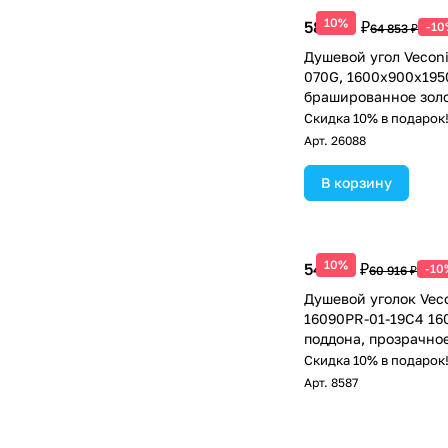
10%
58 368 ₽
-10
64 853 ₽
Душевой угол Veconi
070G, 1600х900х195
брашированное золо
прозрачное
Скидка 10% в подарок
Арт.
26088
В корзину
10%
54 824 ₽
-10
60 916 ₽
Душевой уголок Vec
16090PR-01-19C4 16
поддона, прозрачное
черный матовый
Скидка 10% в подарок
Арт.
8587