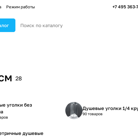
+7 495 363-
а
Режим работы
алог
см
28
е уголки без
Душевые уголки 1/4 кр
на
90 товаров
аров
етричные душевые