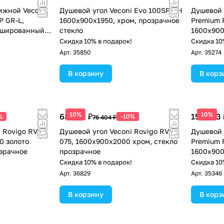
ижной Veconi
Душевой угол Veconi Evo 100SP CH
Душевой 
P GR-L,
1600х900x1950, хром, прозрачное
Premium P
ашированный
стекло
1600х900
рачное
браширов
!
Скидка 10% в подарок!
Скидка 10
прозрачн
Арт.
35850
Арт.
35274
В корзину
В корз
10%
10%
68 764 ₽
158 503 
%
-10%
76 404 ₽
 Rovigo RV-
Душевой угол Veconi Rovigo RV-
Душевой 
0 золото
075, 1600х900х2000 хром, стекло
Premium 
озрачное
прозрачное
1600х90
графит, 
!
Скидка 10% в подарок!
Скидка 10
Арт.
36829
Арт.
35346
В корзину
В корз