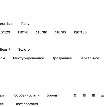
eruttispa
Parly
10*120
110*70
110*80
110*90
120*100
Белый
Золото
ком
Текстурированное
Прозрачное
Зеркальное
ара
Особенности
Бренд
 см
Цвет профиля