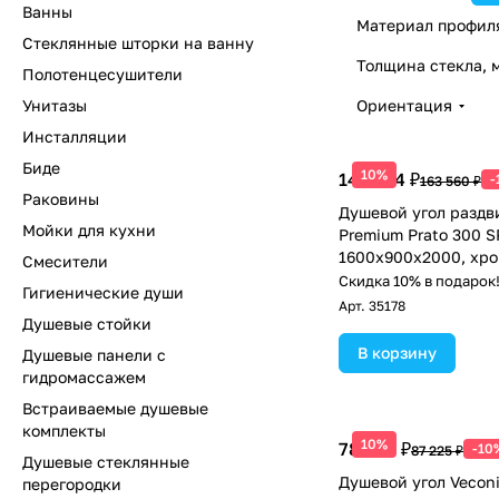
Ванны
Материал профил
Стеклянные шторки на ванну
Толщина стекла, 
Полотенцесушители
Унитазы
Ориентация
Инсталляции
Биде
10%
147 204 ₽
-
163 560 ₽
Раковины
Душевой угол раздв
Мойки для кухни
Premium Prato 300 S
1600х900x2000, хро
Смесители
прозрачное
Скидка 10% в подарок
Гигиенические души
Арт.
35178
Душевые стойки
В корзину
Душевые панели с
гидромассажем
Встраиваемые душевые
комплекты
10%
78 503 ₽
-10
87 225 ₽
Душевые стеклянные
Душевой угол Veconi
перегородки