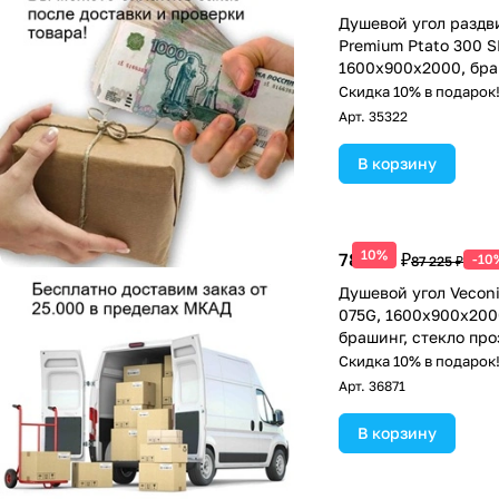
Душевой угол раздв
Premium Ptato 300 S
1600х900x2000, бр
графит, стекло проз
Скидка 10% в подарок
Арт.
35322
В корзину
10%
78 503 ₽
-10
87 225 ₽
Душевой угол Veconi
075G, 1600х900х200
брашинг, стекло пр
Скидка 10% в подарок
Арт.
36871
В корзину