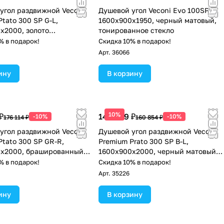
угол раздвижной Veconi
Душевой угол Veconi Evo 100SP B
tato 300 SP G-L,
1600х900x1950, черный матовый,
x2000, золото
тонированное стекло
анный, стекло
% в подарок!
Скидка 10% в подарок!
ое
Арт.
36066
ину
В корзину
10%
₽
144 769 ₽
-10%
-10%
176 114 ₽
160 854 ₽
угол раздвижной Veconi
Душевой угол раздвижной Veconi
Ptato 300 SP GR-R,
Premium Prato 300 SP B-L,
0x2000, брашированный
1600х900x2000, черный матовый,
стекло прозрачное
стекло прозрачное
% в подарок!
Скидка 10% в подарок!
Арт.
35226
ину
В корзину