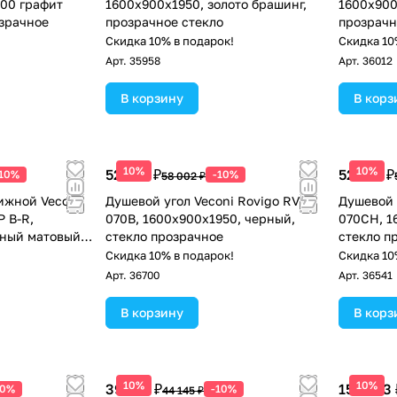
00 графит
1600х900x1950, золото брашинг,
1600х900
озрачное
прозрачное стекло
прозрачн
!
Скидка 10% в подарок!
Скидка 10
Арт.
35958
Арт.
36012
В корзину
В корз
10%
10%
52 202 ₽
52 202 ₽
-10%
-10%
58 002 ₽
ижной Veconi
Душевой угол Veconi Rovigo RV-
Душевой 
P B-R,
070B, 1600х900х1950, черный,
070CH, 1
ный матовый,
стекло прозрачное
стекло п
!
Скидка 10% в подарок!
Скидка 10
Арт.
36700
Арт.
36541
В корзину
В корз
10%
10%
39 731 ₽
158 503 
10%
-10%
44 145 ₽