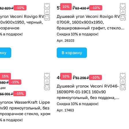
10%
57 087 ₽
-10%
-10%
52 829 ₽
63 430 ₽
угол Veconi Rovigo RV-
Душевой угол Veconi Rovigo RV-
00х900х1950, черный,
070GR, 1600х900х1950,
розрачное
брашированный графит, стекло
прозрачное
% в подарок!
Скидка 10% в подарок!
Арт.
26103
ину
В корзину
 цена
15%
10%
46 166 ₽
-10%
51 296 ₽
-15%
580 ₽
Душевой уголок Veconi RV046-
ции
16090PR-01-19C1 160х90
-15%
66 991 ₽
прямоугольный, без поддона,
уголок WasserKraft Lippe
прозрачное стекло, хром
Скидка 10% в подарок!
0х90 прямоугольный, без
Арт.
17463
 прозрачное стекло, хром
% в подарок!