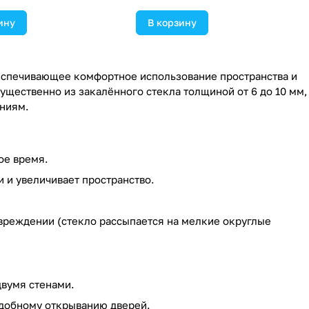
ину
В корзину
еспечивающее комфортное использование пространства и
щественно из закалённого стекла толщиной от 6 до 10 мм,
ниям.
ое время.
 и увеличивает пространство.
вреждении (стекло рассыпается на мелкие округлые
двумя стенами.
добному открыванию дверей.