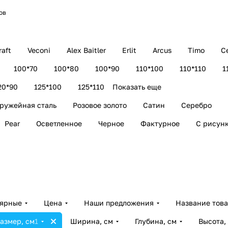
ов
aft
Veconi
Alex Baitler
Erlit
Arcus
Timo
C
100*70
100*80
100*90
110*100
110*110
1
20*90
125*100
125*110
Показать еще
ружейная сталь
Розовое золото
Сатин
Серебро
Pear
Осветленное
Черное
Фактурное
С рисун
лярные
Цена
Наши предложения
Название тов
азмер, см
1
Ширина, см
Глубина, см
Высота,