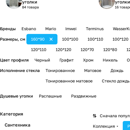
уголки
уголки
84 товара
16 товар
Бренды
Esbano
Mario
Imwei
Terminus
WasserKr
Размеры, см
160*90
100*100
100*110
100*120
120*110
120*120
120*70
120*80
1
Цвет профиля
Черный
Графит
Хром
Никель
О
Исполнение стекла
Тонированное
Матовое
Дождь
Тонированное матовое
Стекло дождь
Душевые уголки
Распашные
Раздвижные
Категория
Сначала попу
Сантехника
Коллекция
Р