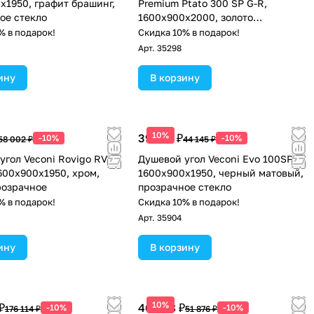
x1950, графит брашинг,
Premium Ptato 300 SP G-R,
ое стекло
1600х900x2000, золото
брашированный, стекло
% в подарок!
Скидка 10% в подарок!
прозрачное
Арт.
35298
ину
В корзину
10%
39 731 ₽
-10%
-10%
58 002 ₽
44 145 ₽
угол Veconi Rovigo RV-
Душевой угол Veconi Evo 100SP B
600х900х1950, хром,
1600х900x1950, черный матовый,
розрачное
прозрачное стекло
% в подарок!
Скидка 10% в подарок!
Арт.
35904
ину
В корзину
10%
₽
46 688 ₽
-10%
-10%
176 114 ₽
51 876 ₽