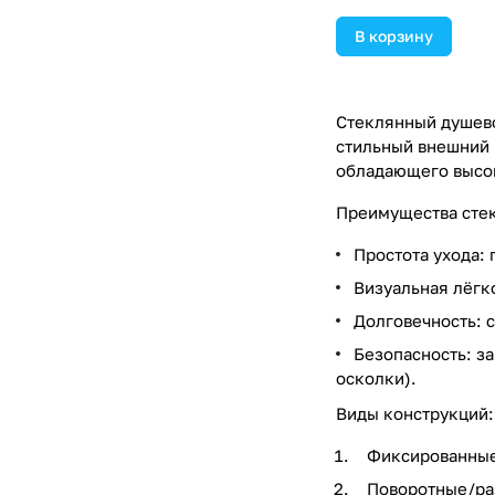
В корзину
Стеклянный душево
стильный внешний 
обладающего высок
Преимущества сте
Простота ухода: 
Визуальная лёгк
Долговечность: 
Безопасность: з
осколки).
Виды конструкций:
Фиксированные 
Поворотные/ра