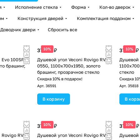
я
Исполнение стекла
Форма
Кол-во дверок
мм
Конструкция дверей
Комплектация поддоном
Доводчик двери
Сбросить все
10%
10%
37 710 ₽
37 181 ₽
i Evo 100SP G
Душевой угол Veconi Rovigo RV-
Душевой 
то брашинг,
055G, 1100х700х1950, золото
1100х700
брашинг, прозрачное стекло
стекло
!
Скидка 10% в подарок!
Скидка 10
Арт.
36591
Арт.
35818
В корзину
В корз
10%
10%
37 710 ₽
37 102 ₽
 Rovigo RV-
Душевой угол Veconi Rovigo RV-
Душевой 