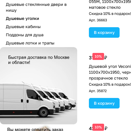
055M, 1100х700х1950
Душевые стеклянные двери в
матовое стекло
нишу
Скидка 10% в подарок
Душевые уголки
Арт.
36663
Душевые кабины
В корзину
Поддоны для душа
Душевые лотки и трапы
10%
37 181 ₽
Душевой угол Veconi
1100х700x1950, чер
прозрачное стекло
Скидка 10% в подарок
Арт.
35872
В корзину
10%
42 412 ₽