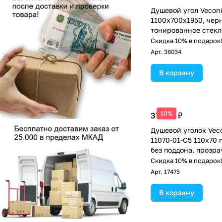
Душевой угол Veconi
1100х700x1950, чер
тонированное стекл
Скидка 10% в подарок
Арт.
36034
В корзину
10%
37 318 ₽
Душевой уголок Vec
11070-01-C5 110х70 
без поддона, прозра
чёрный матовый
Скидка 10% в подарок
Арт.
17475
В корзину