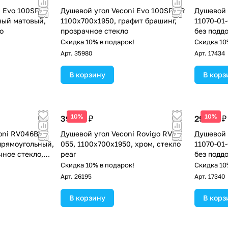
 Evo 100SP B
Душевой угол Veconi Evo 100SP GR
Душевой 
ный матовый,
1100х700x1950, графит брашинг,
11070-01
о
прозрачное стекло
без подд
хром
!
Скидка 10% в подарок!
Скидка 10
Арт.
35980
Арт.
17434
В корзину
В корз
10%
10%
39 714 ₽
29 128 ₽
oni RV046B-
Душевой угол Veconi Rovigo RV-
Душевой 
прямоугольный,
055, 1100х700х1950, хром, стекло
11070-01
чное стекло,
pear
без подд
хром
!
Скидка 10% в подарок!
Скидка 10
Арт.
26195
Арт.
17340
В корзину
В корз