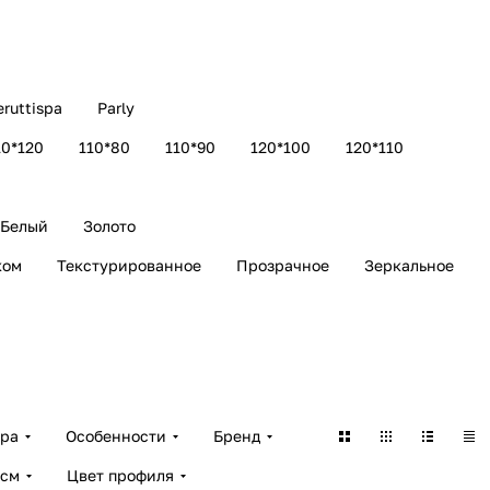
eruttispa
Parly
10*120
110*80
110*90
120*100
120*110
Белый
Золото
ком
Текстурированное
Прозрачное
Зеркальное
ара
Особенности
Бренд
 см
Цвет профиля