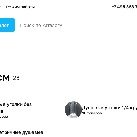
+7 495 363-
а
Режим работы
алог
см
26
е уголки без
Душевые уголки 1/4 кр
на
90 товаров
аров
етричные душевые