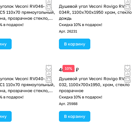
уголок Veconi RV046-
Душевой угол Veconi Rovigo RV-
-C5 110х70 прямоугольный,
034R, 1100х700х1950 хром, стекло
она, прозрачное стекло,
дождь
% в подарок!
Скидка 10% в подарок!
Арт.
26231
ину
В корзину
10%
46 962 ₽
уголок Veconi RV040-
Душевой угол Veconi Rovigo RV-
-C1 110х70 прямоугольный,
032, 1100х700х1950, хром, стекло
она, прозрачное стекло,
прозрачное
% в подарок!
Скидка 10% в подарок!
Арт.
25988
ину
В корзину