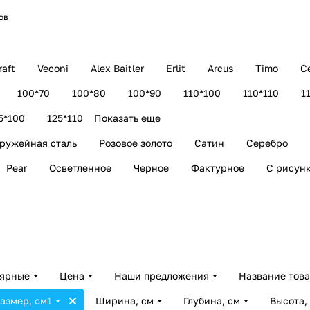
ов
aft
Veconi
Alex Baitler
Erlit
Arcus
Timo
C
100*70
100*80
100*90
110*100
110*110
1
5*100
125*110
Показать еще
ружейная сталь
Розовое золото
Сатин
Серебро
Pear
Осветленное
Черное
Фактурное
С рисун
лярные
Цена
Наши предложения
Название тов
азмер, см
1
Ширина, см
Глубина, см
Высота,