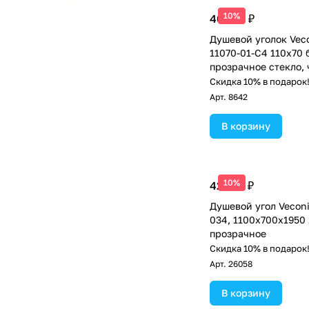
10%
40 318 ₽
Душевой уголок Vec
11070-01-C4 110х70 
прозрачное стекло,
матовый
Скидка 10% в подарок
Арт.
8642
В корзину
10%
42 416 ₽
Душевой угол Veconi
034, 1100х700х1950 
прозрачное
Скидка 10% в подарок
Арт.
26058
В корзину