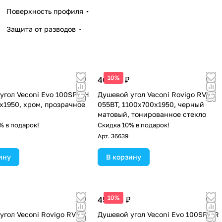
Поверхность профиля
Защита от разводов
10%
40 513 ₽
угол Veconi Evo 100SP CH
Душевой угол Veconi Rovigo RV-
x1950, хром, прозрачное
055BT, 1100х700х1950, черный
матовый, тонированное стекло
% в подарок!
Скидка 10% в подарок!
Арт.
36639
ину
В корзину
10%
45 939 ₽
угол Veconi Rovigo RV-
Душевой угол Veconi Evo 100SP GR