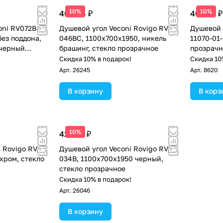
10%
10%
40 834 ₽
40 318 ₽
oni RV072B-
Душевой угол Veconi Rovigo RV-
Душевой 
без поддона,
046BС, 1100х700х1950, никель
11070-01-
 черный
брашинг, стекло прозрачное
прозрачн
!
Скидка 10% в подарок!
Скидка 10
Арт.
26245
Арт.
8620
В корзину
В корз
10%
42 416 ₽
 Rovigo RV-
Душевой угол Veconi Rovigo RV-
хром, стекло
034B, 1100х700х1950 черный,
стекло прозрачное
!
Скидка 10% в подарок!
Арт.
26046
В корзину