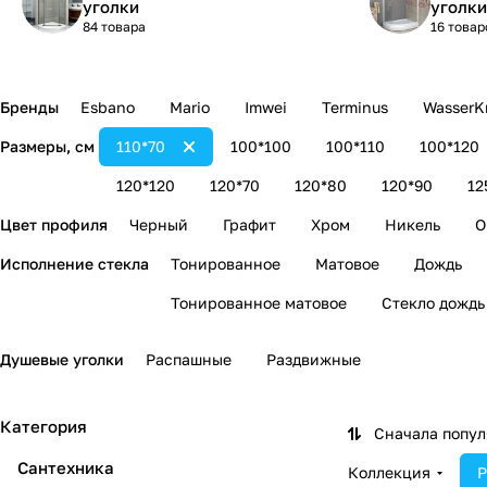
уголки
уголки
84 товара
16 товар
Бренды
Esbano
Mario
Imwei
Terminus
WasserKr
Размеры, см
110*70
100*100
100*110
100*120
120*120
120*70
120*80
120*90
12
Цвет профиля
Черный
Графит
Хром
Никель
О
Исполнение стекла
Тонированное
Матовое
Дождь
Тонированное матовое
Стекло дождь
Душевые уголки
Распашные
Раздвижные
Категория
Сначала попу
Сантехника
Коллекция
Р