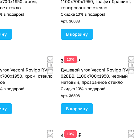
0х700х1950, хром,
1100х700x1950, графит брашинг,
ое стекло
тонированное стекло
% в подарок!
Скидка 10% в подарок!
Арт.
36088
ину
В корзину
10%
37 102 ₽
угол Veconi Rovigo RV-
Душевой угол Veconi Rovigo RV-
0х700х1950, хром, стекло
028BB, 1100х700х1950, черный
ое
матовый, прозрачное стекло
% в подарок!
Скидка 10% в подарок!
Арт.
36808
ину
В корзину
10%
49 094 ₽