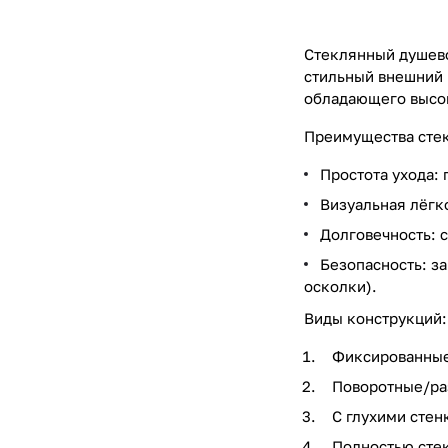
Стеклянный душево
стильный внешний 
обладающего высок
Преимущества сте
Простота ухода: 
Визуальная лёгк
Долговечность: 
Безопасность: з
осколки).
Виды конструкций:
Фиксированные 
Поворотные/ра
С глухими стен
Полностью стек