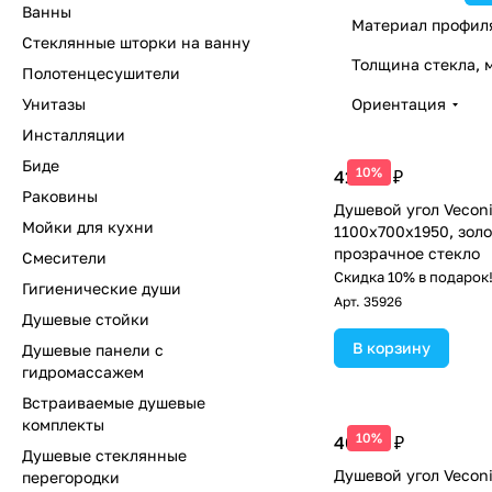
Ванны
Материал профил
Стеклянные шторки на ванну
Толщина стекла, 
Полотенцесушители
Унитазы
Ориентация
Инсталляции
Биде
10%
41 461 ₽
Раковины
Душевой угол Vecon
Мойки для кухни
1100х700x1950, золо
прозрачное стекло
Смесители
Скидка 10% в подарок
Гигиенические души
Арт.
35926
Душевые стойки
В корзину
Душевые панели с
гидромассажем
Встраиваемые душевые
комплекты
10%
40 513 ₽
Душевые стеклянные
Душевой угол Veconi
перегородки