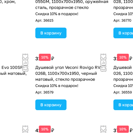
, хром,
055GM, 1100х700х1950, оружейная
028, 110
сталь, прозрачное стекло
прозрачн
!
Скидка 10% в подарок!
Скидка 10
Арт.
36615
Арт.
36770
В корзину
В корз
10%
10%
31 742 ₽
31 742 ₽
 Evo 100SP B
Душевой угол Veconi Rovigo RV-
Душевой 
ный матовый,
026B, 1100х700х1950, черный
026, 110
матовый, стекло прозрачное
прозрачн
!
Скидка 10% в подарок!
Скидка 10
Арт.
36579
Арт.
36559
В корзину
В корз
10%
10%
41 461 ₽
37 318 ₽