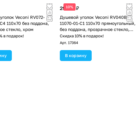
10%
29 128 ₽
уголок Veconi RV072-
Душевой уголок Veconi RV040B-
C4 110х70 без поддона,
11070-01-C1 110х70 прямоугольный,
ое стекло, хром
без поддона, прозрачное стекло,
чёрный матовый
% в подарок!
Скидка 10% в подарок!
Арт.
17364
ину
В корзину