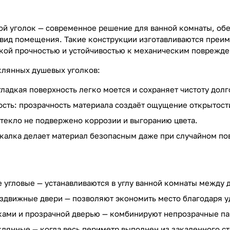
й уголок — современное решение для ванной комнаты, об
вид помещения. Такие конструкции изготавливаются преиму
ой прочностью и устойчивостью к механическим поврежде
клянных душевых уголков:
гладкая поверхность легко моется и сохраняет чистоту долг
ость: прозрачность материала создаёт ощущение открытости
стекло не подвержено коррозии и выгоранию цвета.
акалка делает материал безопасным даже при случайном по
угловые — устанавливаются в углу ванной комнаты между 
здвижные двери — позволяют экономить место благодаря у
ками и прозрачной дверью — комбинируют непрозрачные па
лянные — когда весь периметр выполнен из закаленного ст