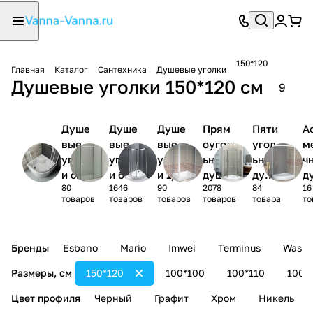
150*120
Главная
Каталог
Сантехника
Душевые уголки
Душевые уголки 150*120 см
9
Душе
Душе
Душе
Прям
Пяти
А
вые
вые
вые
оугол
угол
м
уголк
уголк
уголк
ьные
ьные
ч
и с
и без
и 1/4
душев
душе
д
80
1646
90
2078
84
16
поддо
поддо
круга
ые
вые
ы
товаров
товаров
товаров
товаров
товара
то
ном
на
уголк
угол
у
и
ки
и
Бренды
Esbano
Mario
Imwei
Terminus
Wasse
Размеры, см
150*120
100*100
100*110
100*
Цвет профиля
Черный
Графит
Хром
Никель