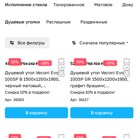
Исполнение стекла
Тонированное
Матовое
Дождь
Душевые уголки
Распашные
Раздвижные
Все фильтры
Сначала популярные
10%
10%
48 818 ₽
-10%
52 830 ₽
-10%
54 242 ₽
58 700 ₽
Душевой угол Veconi Evo
Душевой угол Veconi Evo
100SP B 1500х1200x1950,
100SP GR 1500х1200x1950,
черный матовый,
графит брашинг,
тонированное стекло
тонированное стекло
Скидка 10% в подарок!
Скидка 10% в подарок!
Арт.
36063
Арт.
36117
В корзину
В корзину
10%
10%