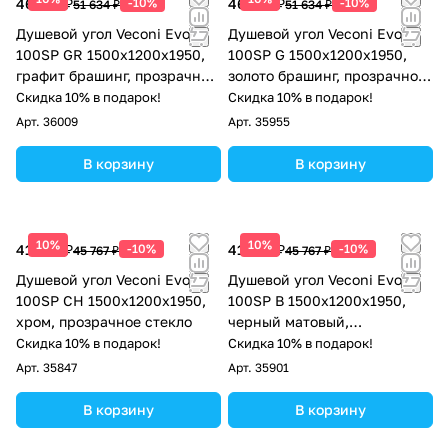
46 471 ₽
-10%
46 471 ₽
-10%
51 634 ₽
51 634 ₽
Душевой угол Veconi Evo
Душевой угол Veconi Evo
100SP GR 1500х1200x1950,
100SP G 1500х1200x1950,
графит брашинг, прозрачное
золото брашинг, прозрачное
стекло
стекло
Скидка 10% в подарок!
Скидка 10% в подарок!
Арт.
36009
Арт.
35955
В корзину
В корзину
10%
10%
41 190 ₽
-10%
41 190 ₽
-10%
45 767 ₽
45 767 ₽
Душевой угол Veconi Evo
Душевой угол Veconi Evo
100SP CH 1500х1200x1950,
100SP B 1500х1200x1950,
хром, прозрачное стекло
черный матовый,
прозрачное стекло
Скидка 10% в подарок!
Скидка 10% в подарок!
Арт.
35847
Арт.
35901
В корзину
В корзину