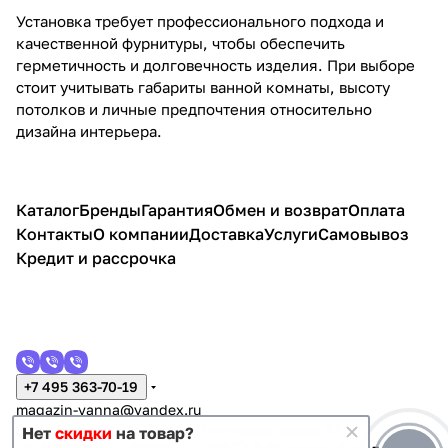
Установка требует профессионального подхода и
качественной фурнитуры, чтобы обеспечить
герметичность и долговечность изделия. При выборе
стоит учитывать габариты ванной комнаты, высоту
потолков и личные предпочтения относительно
дизайна интерьера.
Каталог
Бренды
Гарантия
Обмен и возврат
Оплата
Контакты
О компании
Доставка
Услуги
Самовывоз
Кредит и рассрочка
+7 495 363-70-19
magazin-vanna@yandex.ru
г. Москва, Митино, улица Пятницкое шоссе 47
Нет
скидки
на товар?