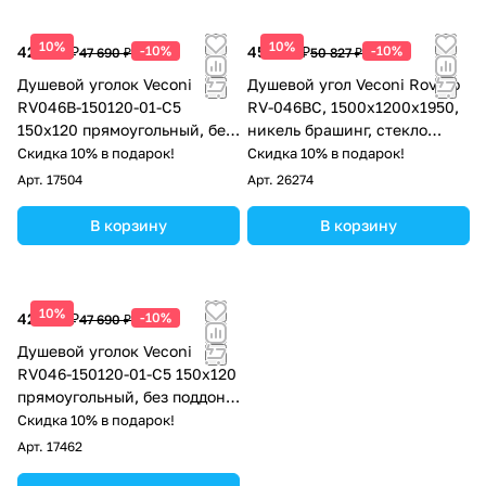
10%
10%
42 921 ₽
-10%
45 744 ₽
-10%
47 690 ₽
50 827 ₽
Душевой уголок Veconi
Душевой угол Veconi Rovigo
RV046B-150120-01-C5
RV-046BС, 1500х1200х1950,
150х120 прямоугольный, без
никель брашинг, стекло
поддона, прозрачное стекло,
прозрачное
Скидка 10% в подарок!
Скидка 10% в подарок!
чёрный матовый
Арт.
17504
Арт.
26274
В корзину
В корзину
10%
42 921 ₽
-10%
47 690 ₽
Душевой уголок Veconi
RV046-150120-01-C5 150х120
прямоугольный, без поддона,
прозрачное стекло, хром
Скидка 10% в подарок!
Арт.
17462