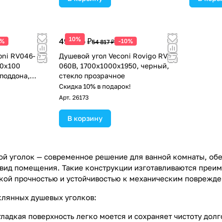
10%
49 335 ₽
0%
-10%
54 817 ₽
oni RV046-
Душевой угол Veconi Rovigo RV-
70х100
060B, 1700х1000х1950, черный,
поддона,
стекло прозрачное
 хром
!
Скидка 10% в подарок!
Арт.
26173
В корзину
й уголок — современное решение для ванной комнаты, об
вид помещения. Такие конструкции изготавливаются преиму
ой прочностью и устойчивостью к механическим поврежде
клянных душевых уголков:
гладкая поверхность легко моется и сохраняет чистоту долг