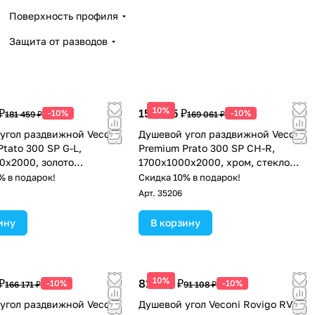
Поверхность профиля
Защита от разводов
10%
₽
152 155 ₽
-10%
-10%
181 459 ₽
169 061 ₽
угол раздвижной Veconi
Душевой угол раздвижной Veconi
tato 300 SP G-L,
Premium Prato 300 SP CH-R,
0x2000, золото
1700х1000x2000, хром, стекло
анный, стекло
прозрачное
% в подарок!
Скидка 10% в подарок!
ое
Арт.
35206
ину
В корзину
10%
₽
81 997 ₽
-10%
-10%
166 171 ₽
91 108 ₽
угол раздвижной Veconi
Душевой угол Veconi Rovigo RV-