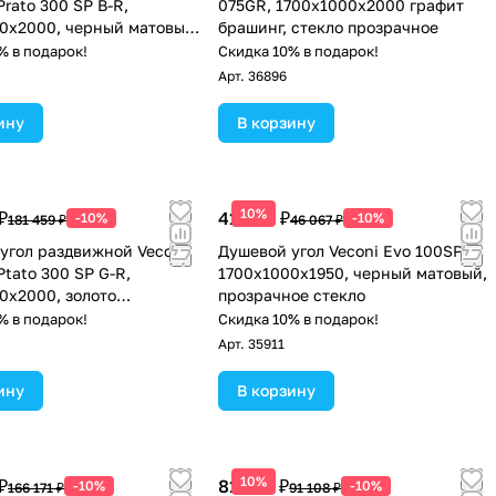
rato 300 SP B-R,
075GR, 1700х1000х2000 графит
0x2000, черный матовый,
брашинг, стекло прозрачное
розрачное
% в подарок!
Скидка 10% в подарок!
Арт.
36896
ину
В корзину
10%
₽
41 460 ₽
-10%
-10%
181 459 ₽
46 067 ₽
угол раздвижной Veconi
Душевой угол Veconi Evo 100SP B
Ptato 300 SP G-R,
1700х1000x1950, черный матовый,
0x2000, золото
прозрачное стекло
анный, стекло
% в подарок!
Скидка 10% в подарок!
ое
Арт.
35911
ину
В корзину
10%
₽
81 997 ₽
-10%
-10%
166 171 ₽
91 108 ₽