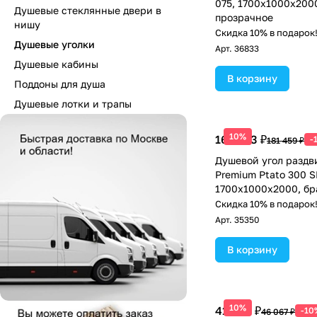
075, 1700х1000х200
Душевые стеклянные двери в
прозрачное
нишу
Скидка 10% в подарок
Душевые уголки
Арт.
36833
Душевые кабины
В корзину
Поддоны для душа
Душевые лотки и трапы
10%
163 313 ₽
-
181 459 ₽
Душевой угол раздв
Premium Ptato 300 S
1700х1000x2000, б
графит, стекло проз
Скидка 10% в подарок
Арт.
35350
В корзину
10%
41 460 ₽
-10
46 067 ₽