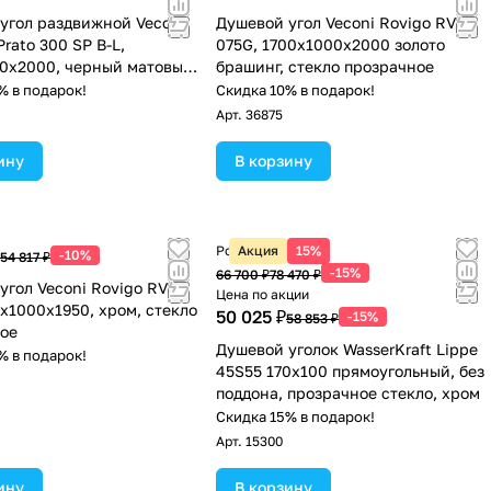
угол раздвижной Veconi
Душевой угол Veconi Rovigo RV-
rato 300 SP B-L,
075G, 1700х1000х2000 золото
0x2000, черный матовый,
брашинг, стекло прозрачное
розрачное
% в подарок!
Скидка 10% в подарок!
Арт.
36875
ину
В корзину
Розничная цена
Акция
15%
-10%
54 817 ₽
-15%
66 700 ₽
78 470 ₽
угол Veconi Rovigo RV-
Цена по акции
0х1000х1950, хром, стекло
50 025 ₽
-15%
58 853 ₽
ое
Душевой уголок WasserKraft Lippe
% в подарок!
45S55 170х100 прямоугольный, без
поддона, прозрачное стекло, хром
Скидка 15% в подарок!
Арт.
15300
ину
В корзину