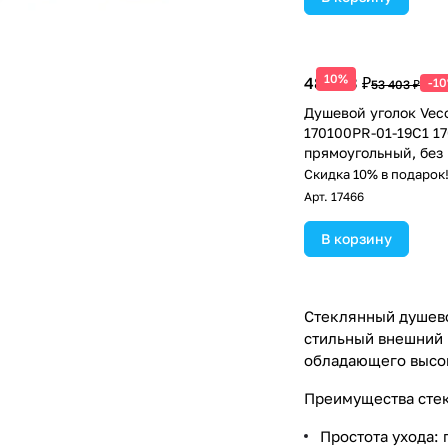
10%
48 063 ₽
-1
53 403 ₽
Душевой уголок Vec
170100PR-01-19C1 1
прямоугольный, без 
прозрачное стекло,
Скидка 10% в подарок
Арт.
17466
В корзину
Стеклянный душево
стильный внешний 
обладающего высок
Преимущества сте
Простота ухода: 