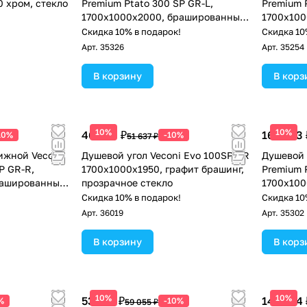
0 хром, стекло
Premium Ptato 300 SP GR-L,
Premium P
1700х1000x2000, брашированный
1700х100
графит, стекло прозрачное
стекло п
!
Скидка 10% в подарок!
Скидка 10
Арт.
35326
Арт.
35254
В корзину
В корз
10%
10%
46 473 ₽
163 313 
10%
-10%
51 637 ₽
ижной Veconi
Душевой угол Veconi Evo 100SP GR
Душевой 
P GR-R,
1700х1000x1950, графит брашинг,
Premium 
рашированный
прозрачное стекло
1700х100
рачное
браширов
!
Скидка 10% в подарок!
Скидка 10
прозрачн
Арт.
36019
Арт.
35302
В корзину
В корз
10%
10%
53 150 ₽
149 554 
%
-10%
59 055 ₽