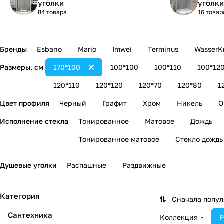
уголки
уголки
84 товара
16 товар
Бренды
Esbano
Mario
Imwei
Terminus
WasserKr
Размеры, см
170*100
100*100
100*110
100*12
120*110
120*120
120*70
120*80
1
Цвет профиля
Черный
Графит
Хром
Никель
О
Исполнение стекла
Тонированное
Матовое
Дождь
Тонированное матовое
Стекло дождь
Душевые уголки
Распашные
Раздвижные
Категория
Сначала попу
Сантехника
Коллекция
Р