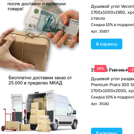
Душевой угол Vecon
1700х1000x1950, хр
стекло
Скидка 10% в подарок
Арт.
35857
В корзину
10%
152 155 ₽
-
169 061 ₽
Душевой угол раздв
Premium Prato 300 S
1700х1000x2000, хр
прозрачное
Скидка 10% в подарок
Арт.
35182
В корзину