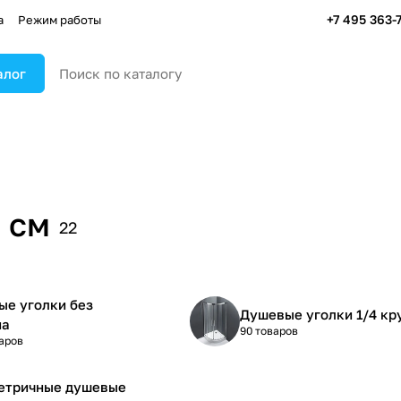
+7 495 363-
а
Режим работы
алог
 см
22
е уголки без
Душевые уголки 1/4 кр
на
90 товаров
аров
етричные душевые