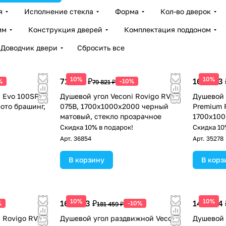
я
Исполнение стекла
Форма
Кол-во дверок
мм
Конструкция дверей
Комплектация поддоном
Доводчик двери
Сбросить все
10%
10%
71 839 ₽
163 313 
%
-10%
79 821 ₽
i Evo 100SP G
Душевой угол Veconi Rovigo RV-
Душевой 
ото брашинг,
075B, 1700х1000х2000 черный
Premium P
матовый, стекло прозрачное
1700х100
браширов
!
Скидка 10% в подарок!
Скидка 10
прозрачн
Арт.
36854
Арт.
35278
В корзину
В корз
10%
10%
163 313 ₽
149 554 
%
-10%
181 459 ₽
 Rovigo RV-
Душевой угол раздвижной Veconi
Душевой 