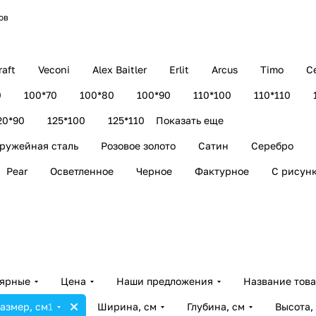
ов
aft
Veconi
Alex Baitler
Erlit
Arcus
Timo
C
0
100*70
100*80
100*90
110*100
110*110
20*90
125*100
125*110
Показать еще
ружейная сталь
Розовое золото
Сатин
Серебро
Pear
Осветленное
Черное
Фактурное
С рисун
лярные
Цена
Наши предложения
Название тов
азмер, см
1
Ширина, см
Глубина, см
Высота,