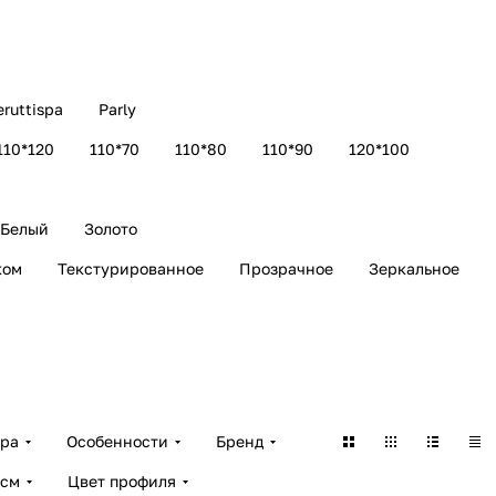
eruttispa
Parly
110*120
110*70
110*80
110*90
120*100
Белый
Золото
ком
Текстурированное
Прозрачное
Зеркальное
ара
Особенности
Бренд
 см
Цвет профиля