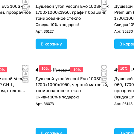
i Evo 100SP CH
Душевой угол Veconi Evo 100SP GR
Душевой 
ом, прозрачное
1700х1000x1950, графит брашинг,
Premium P
тонированное стекло
1700х100
стекло п
!
Скидка 10% в подарок!
Скидка 10
Арт.
36127
Арт.
35230
В корзину
В корз
10%
10%
49 064 ₽
49 335 ₽
10%
-10%
54 516 ₽
ижной Veconi
Душевой угол Veconi Evo 100SP B
Душевой 
P CH-L,
1700х1000x1950, черный матовый,
060, 170
ом, стекло
тонированное стекло
прозрачн
!
Скидка 10% в подарок!
Скидка 10
Арт.
36073
Арт.
26148
В корзину
В корз