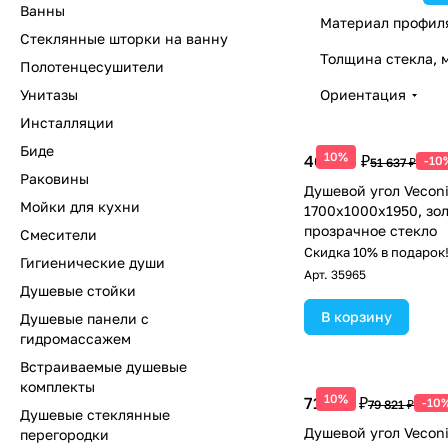
Ванны
Материал профил
Стеклянные шторки на ванну
Толщина стекла, 
Полотенцесушители
Унитазы
Ориентация
Инсталляции
Биде
10%
46 473 ₽
-10
51 637 ₽
Раковины
Душевой угол Vecon
Мойки для кухни
1700х1000x1950, зол
прозрачное стекло
Смесители
Скидка 10% в подарок
Гигиенические души
Арт.
35965
Душевые стойки
В корзину
Душевые панели с
гидромассажем
Встраиваемые душевые
комплекты
10%
71 839 ₽
-10
79 821 ₽
Душевые стеклянные
Душевой угол Veconi
перегородки