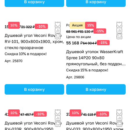
В корзину
В корзину
10%
Розничная цена
Акция
15%
19 190 ₽
-10%
21 322 ₽
-15%
68 961 ₽
81 130 ₽
Душевой угол Veconi Rovigo
Цена по акции
RV-101, 900x800x1900, хром,
55 168 ₽
-15%
64 904 ₽
стекло прозрачное
Душевой уголок WasserKraft
Скидка 10% в подарок!
Spree 14P20 90х80
Арт.
25870
прямоугольный, без поддона,
прозрачное стекло, никель
Скидка 15% в подарок!
Арт.
29806
В корзину
В корзину
10%
10%
42 711 ₽
-10%
37 006 ₽
-10%
47 457 ₽
41 118 ₽
Душевой угол Veconi Rovigo
Душевой угол Veconi Rovigo
RV-033R, 900х800х1950
RV-033, 900х800х1950 хром,