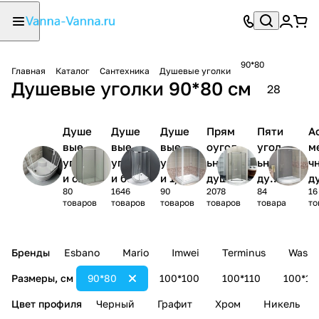
90*80
Главная
Каталог
Сантехника
Душевые уголки
Душевые уголки 90*80 см
28
Душе
Душе
Душе
Прям
Пяти
А
вые
вые
вые
оугол
угол
м
уголк
уголк
уголк
ьные
ьные
ч
и с
и без
и 1/4
душев
душе
д
80
1646
90
2078
84
16
поддо
поддо
круга
ые
вые
ы
товаров
товаров
товаров
товаров
товара
то
ном
на
уголк
угол
у
и
ки
и
Бренды
Esbano
Mario
Imwei
Terminus
Wasse
Размеры, см
90*80
100*100
100*110
100*12
Цвет профиля
Черный
Графит
Хром
Никель