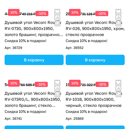
10%
10%
44 294 ₽
-10%
28 013 ₽
-10%
49 216 ₽
31 126 ₽
Душевой угол Veconi Rovigo
Душевой угол Veconi Rovigo
RV-073G, 900х800х1950,
RV-026, 900х800х1950, хром,
золото брашинг, прозрачное
стекло прозрачное
стекло
Скидка 10% в подарок!
Скидка 10% в подарок!
Арт.
36729
Арт.
36552
В корзину
В корзину
10%
10%
54 527 ₽
-10%
19 190 ₽
-10%
60 585 ₽
21 322 ₽
Душевой угол Veconi Rovigo
Душевой угол Veconi Rovigo
RV-073RG/L, 900х800х1950,
RV-101B, 900x800x1900,
золото брашинг, стекло
черный, стекло прозрачное
дождь
Скидка 10% в подарок!
Скидка 10% в подарок!
Арт.
36741
Арт.
25869