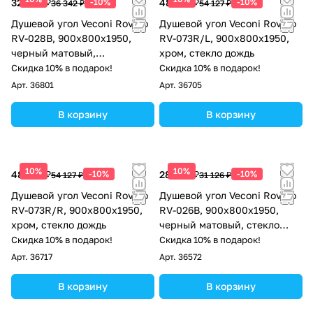
32 708 ₽
-10%
48 714 ₽
-10%
36 342 ₽
54 127 ₽
Душевой угол Veconi Rovigo
Душевой угол Veconi Rovigo
RV-028B, 900х800х1950,
RV-073R/L, 900х800х1950,
черный матовый,
хром, стекло дождь
прозрачное стекло
Скидка 10% в подарок!
Скидка 10% в подарок!
Арт.
36801
Арт.
36705
В корзину
В корзину
10%
10%
48 714 ₽
-10%
28 013 ₽
-10%
54 127 ₽
31 126 ₽
Душевой угол Veconi Rovigo
Душевой угол Veconi Rovigo
RV-073R/R, 900х800х1950,
RV-026B, 900х800х1950,
хром, стекло дождь
черный матовый, стекло
прозрачное
Скидка 10% в подарок!
Скидка 10% в подарок!
Арт.
36717
Арт.
36572
В корзину
В корзину