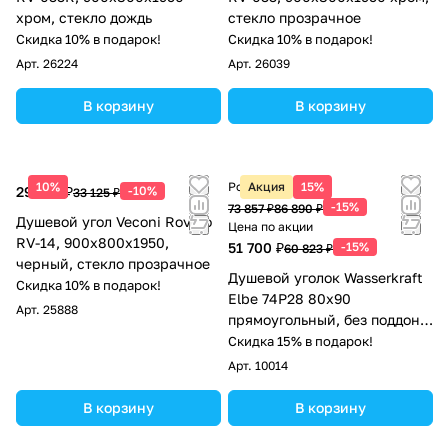
хром, стекло дождь
стекло прозрачное
Скидка 10% в подарок!
Скидка 10% в подарок!
Арт.
26224
Арт.
26039
В корзину
В корзину
10%
Розничная цена
Акция
15%
29 813 ₽
-10%
33 125 ₽
-15%
73 857 ₽
86 890 ₽
Душевой угол Veconi Rovigo
Цена по акции
RV-14, 900x800x1950,
51 700 ₽
-15%
60 823 ₽
черный, стекло прозрачное
Душевой уголок Wasserkraft
Скидка 10% в подарок!
Elbe 74P28 80х90
Арт.
25888
прямоугольный, без поддона,
прозрачное стекло, черный
Скидка 15% в подарок!
Арт.
10014
В корзину
В корзину