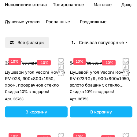
Исполнение стекла
Тонированное
Матовое
Дождь
Душевые уголки
Распашные
Раздвижные
Все фильтры
Сначала популярные
10%
10%
32 708 ₽
-10%
54 527 ₽
-10%
36 342 ₽
60 585 ₽
Душевой угол Veconi Rovigo
Душевой угол Veconi Rovigo
RV-028, 900х800х1950,
RV-073RG/R, 900х800х1950,
хром, прозрачное стекло
золото брашинг, стекло
дождь
Скидка 10% в подарок!
Скидка 10% в подарок!
Арт.
36763
Арт.
36753
В корзину
В корзину
10%
10%