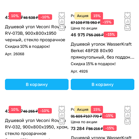
10%
Розничная цена
Акция
15%
41 884 ₽
-10%
46 538 ₽
-15%
67 108 ₽
78 950 ₽
Душевой угол Veconi Rovigo
Цена по акции
RV-073B, 900х800х1950
46 975 ₽
-15%
55 265 ₽
черный, стекло прозрачное
Душевой уголок WasserKraft
Скидка 10% в подарок!
Berkel 48P28 80х90
Арт.
26068
прямоугольный, без поддона,
прозрачное стекло, хром
Скидка 15% в подарок!
Арт.
4926
В корзину
В корзину
10%
Розничная цена
Акция
15%
41 630 ₽
-10%
46 255 ₽
-15%
91 605 ₽
107 770 ₽
Душевой угол Veconi Rovigo
Цена по акции
RV-032, 900х800х1950, хром,
73 284 ₽
-15%
86 216 ₽
стекло прозрачное
Душевой уголок WasserKraft