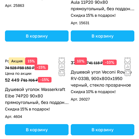
Aula 11P20 90х80
Арт.
25863
прямоугольный, без поддона,
прозрачное стекло, хром
Скидка 15% в подарок!
Арт.
15631
В корзину
В корзину
Розничная цена
Акция
15%
10%
37 006 ₽
-10%
41 118 ₽
-15%
74 928 ₽
88 150 ₽
Душевой угол Veconi Rovigo
Цена по акции
RV-033B, 900х800х1950
52 449 ₽
-15%
61 705 ₽
черный, стекло прозрачное
Душевой уголок Wasserkraft
Скидка 10% в подарок!
Elbe 74P20 90х80
Арт.
26027
прямоугольный, без поддона,
прозрачное стекло, черный
Скидка 15% в подарок!
Арт.
4604
В корзину
В корзину