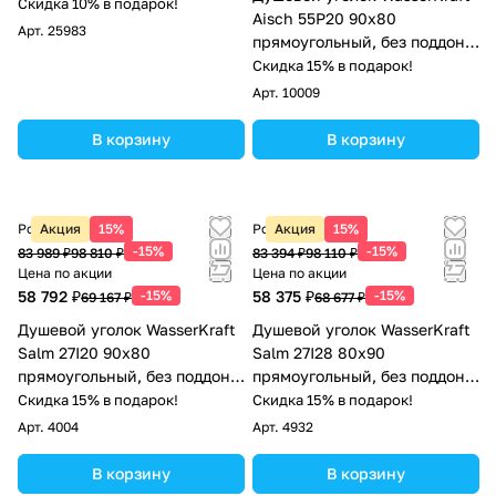
Скидка 10% в подарок!
Aisch 55P20 90х80
Арт.
25983
прямоугольный, без поддона,
прозрачное стекло, матовое
Скидка 15% в подарок!
золото
Арт.
10009
В корзину
В корзину
Розничная цена
Акция
15%
Розничная цена
Акция
15%
-15%
-15%
83 989 ₽
98 810 ₽
83 394 ₽
98 110 ₽
Цена по акции
Цена по акции
58 792 ₽
-15%
58 375 ₽
-15%
69 167 ₽
68 677 ₽
Душевой уголок WasserKraft
Душевой уголок WasserKraft
Salm 27I20 90х80
Salm 27I28 80х90
прямоугольный, без поддона,
прямоугольный, без поддона,
прозрачное стекло, хром
прозрачное стекло, хром
Скидка 15% в подарок!
Скидка 15% в подарок!
Арт.
4004
Арт.
4932
В корзину
В корзину