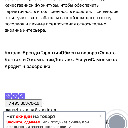
качественной фурнитуры, чтобы обеспечить
герметичность и долговечность изделия. При выборе
стоит учитывать габариты ванной комнаты, высоту
потолков и личные предпочтения относительно
дизайна интерьера.
Каталог
Бренды
Гарантия
Обмен и возврат
Оплата
Контакты
О компании
Доставка
Услуги
Самовывоз
Кредит и рассрочка
+7 495 363-70-19
magazin-vanna@yandex.ru
г. Москва, Митино, улица Пятницкое шоссе 47
Нет
скидки
на товар?
Звоните, сделаем!
Или получите скидку при
оформлении заказа через корзину!