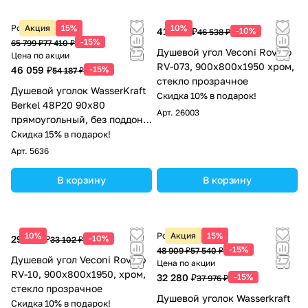
Розничная цена
Акция
15%
10%
41 884 ₽
-10%
46 538 ₽
-15%
65 799 ₽
77 410 ₽
Душевой угол Veconi Rovigo
Цена по акции
RV-073, 900х800х1950 хром,
46 059 ₽
-15%
54 187 ₽
стекло прозрачное
Душевой уголок WasserKraft
Скидка 10% в подарок!
Berkel 48P20 90х80
Арт.
26003
прямоугольный, без поддона,
прозрачное стекло, хром
Скидка 15% в подарок!
Арт.
5636
В корзину
В корзину
10%
Розничная цена
Акция
15%
29 792 ₽
-10%
33 102 ₽
-15%
48 909 ₽
57 540 ₽
Душевой угол Veconi Rovigo
Цена по акции
RV-10, 900x800x1950, хром,
32 280 ₽
-15%
37 976 ₽
стекло прозрачное
Душевой уголок Wasserkraft
Скидка 10% в подарок!