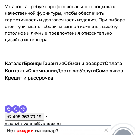
Установка требует профессионального подхода и
качественной фурнитуры, чтобы обеспечить
герметичность и долговечность изделия. При выборе
стоит учитывать габариты ванной комнаты, высоту
потолков и личные предпочтения относительно
дизайна интерьера.
Каталог
Бренды
Гарантия
Обмен и возврат
Оплата
Контакты
О компании
Доставка
Услуги
Самовывоз
Кредит и рассрочка
+7 495 363-70-19
magazin-vanna@yandex.ru
г. Москва, Митино, улица Пятницкое шоссе 47
Нет
скидки
на товар?