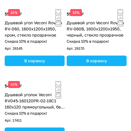
10%
10%
55 420 ₽
55 420 ₽
Душевой угол Veconi Rovigo
Душевой угол Veconi Rovigo
RV-060, 1600х1200х1950,
RV-060B, 1600х1200х1950,
хром, стекло прозрачное
черный, стекло прозрачное
Скидка 10% в подарок!
Скидка 10% в подарок!
Арт.
26145
Арт.
26170
В корзину
В корзину
10%
54 563 ₽
Душевой уголок Veconi
RV045-160120PR-02-19C1
160х120 прямоугольный, без
поддона, матовое стекло,
Скидка 10% в подарок!
хром
Арт.
17411