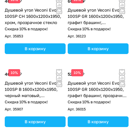
46 770 ₽
60 180 ₽
Душевой угол Veconi Evo
Душевой угол Veconi Evo
100SP CH 1600х1200x1950,
100SP GR 1600х1200x1950,
хром, прозрачное стекло
графит брашинг,
тонированное стекло
Скидка 10% в подарок!
Скидка 10% в подарок!
Арт.
35853
Арт.
36123
В корзину
В корзину
10%
10%
46 770 ₽
52 728 ₽
Душевой угол Veconi Evo
Душевой угол Veconi Evo
100SP B 1600х1200x1950,
100SP GR 1600х1200x1950,
черный матовый,
графит брашинг, прозрачное
прозрачное стекло
стекло
Скидка 10% в подарок!
Скидка 10% в подарок!
Арт.
35907
Арт.
36015
В корзину
В корзину