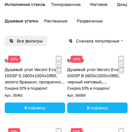
Исполнение стекла
Тонированное
Матовое
Дождь
Душевые уголки
Распашные
Раздвижные
Все фильтры
Сначала популярные
10%
10%
52 728 ₽
55 599 ₽
Душевой угол Veconi Evo
Душевой угол Veconi Evo
100SP G 1600х1200x1950,
100SP B 1600х1200x1950,
золото брашинг, прозрачное
черный матовый,
стекло
тонированное стекло
Скидка 10% в подарок!
Скидка 10% в подарок!
Арт.
35961
Арт.
36069
В корзину
В корзину
10%
10%