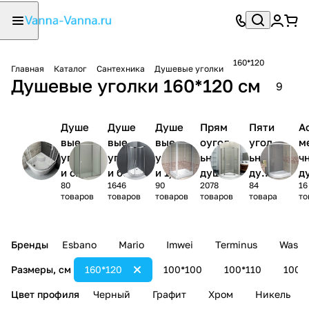
160*120
Главная
Каталог
Сантехника
Душевые уголки
Душевые уголки 160*120 см
9
Душе
Душе
Душе
Прям
Пяти
А
вые
вые
вые
оугол
угол
м
уголк
уголк
уголк
ьные
ьные
ч
и с
и без
и 1/4
душев
душе
д
80
1646
90
2078
84
16
поддо
поддо
круга
ые
вые
ы
товаров
товаров
товаров
товаров
товара
то
ном
на
уголк
угол
у
и
ки
и
Бренды
Esbano
Mario
Imwei
Terminus
Wasse
Размеры, см
160*120
100*100
100*110
100*
Цвет профиля
Черный
Графит
Хром
Никель