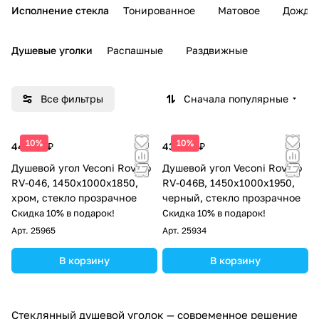
Исполнение стекла
Тонированное
Матовое
Дождь
Душевые уголки
Распашные
Раздвижные
Все фильтры
Сначала популярные
10%
10%
44 169 ₽
43 469 ₽
Душевой угол Veconi Rovigo
Душевой угол Veconi Rovigo
RV-046, 1450х1000х1850,
RV-046B, 1450х1000х1950,
хром, стекло прозрачное
черный, стекло прозрачное
Скидка 10% в подарок!
Скидка 10% в подарок!
Арт.
25965
Арт.
25934
В корзину
В корзину
Стеклянный душевой уголок — современное решение