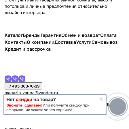
потолков и личные предпочтения относительно
дизайна интерьера.
Каталог
Бренды
Гарантия
Обмен и возврат
Оплата
Контакты
О компании
Доставка
Услуги
Самовывоз
Кредит и рассрочка
+7 495 363-70-19
magazin-vanna@yandex.ru
г. Москва, Митино, улица Пятницкое шоссе 47
Нет
скидки
на товар?
Звоните, сделаем!
Или получите скидку при
оформлении заказа через корзину!
Темная тема
Конфиденциальность
Оферта