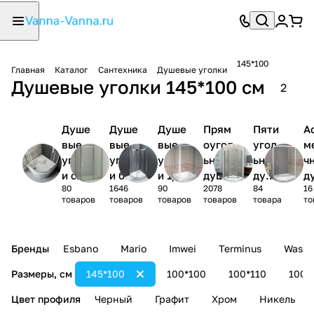
145*100
Главная
Каталог
Сантехника
Душевые уголки
Душевые уголки 145*100 см
2
Душе
Душе
Душе
Прям
Пяти
А
вые
вые
вые
оугол
угол
м
уголк
уголк
уголк
ьные
ьные
ч
и с
и без
и 1/4
душев
душе
д
80
1646
90
2078
84
16
поддо
поддо
круга
ые
вые
ы
товаров
товаров
товаров
товаров
товара
то
ном
на
уголк
угол
у
и
ки
и
Бренды
Esbano
Mario
Imwei
Terminus
Wasse
Размеры, см
145*100
100*100
100*110
100*
Цвет профиля
Черный
Графит
Хром
Никель