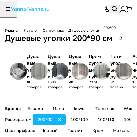
200*90
Главная
Каталог
Сантехника
Душевые уголки
Душевые уголки 200*90 см
2
Душе
Душе
Душе
Прям
Пяти
А
вые
вые
вые
оугол
угол
м
уголк
уголк
уголк
ьные
ьные
ч
и с
и без
и 1/4
душев
душе
д
80
1646
90
2078
84
16
поддо
поддо
круга
ые
вые
ы
товаров
товаров
товаров
товаров
товара
то
ном
на
уголк
угол
у
и
ки
и
Бренды
Esbano
Mario
Imwei
Terminus
Wasse
Размеры, см
200*90
100*100
100*110
100*1
Цвет профиля
Черный
Графит
Хром
Никель