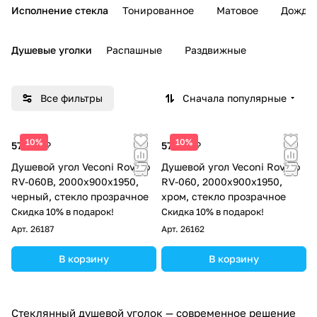
Исполнение стекла
Тонированное
Матовое
Дождь
Душевые уголки
Распашные
Раздвижные
Все фильтры
Сначала популярные
10%
10%
57 285 ₽
57 285 ₽
Душевой угол Veconi Rovigo
Душевой угол Veconi Rovigo
RV-060B, 2000х900х1950,
RV-060, 2000х900х1950,
черный, стекло прозрачное
хром, стекло прозрачное
Скидка 10% в подарок!
Скидка 10% в подарок!
Арт.
26187
Арт.
26162
В корзину
В корзину
Стеклянный душевой уголок — современное решение