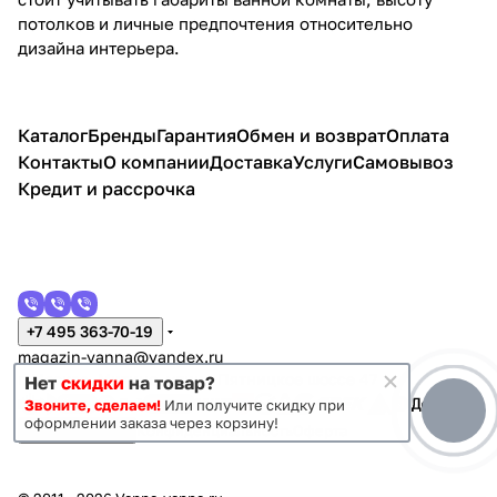
потолков и личные предпочтения относительно
дизайна интерьера.
Каталог
Бренды
Гарантия
Обмен и возврат
Оплата
Контакты
О компании
Доставка
Услуги
Самовывоз
Кредит и рассрочка
+7 495 363-70-19
magazin-vanna@yandex.ru
г. Москва, Митино, улица Пятницкое шоссе 47
Нет
скидки
на товар?
Звоните, сделаем!
Или получите скидку при
оформлении заказа через корзину!
Темная тема
Конфиденциальность
Оферта