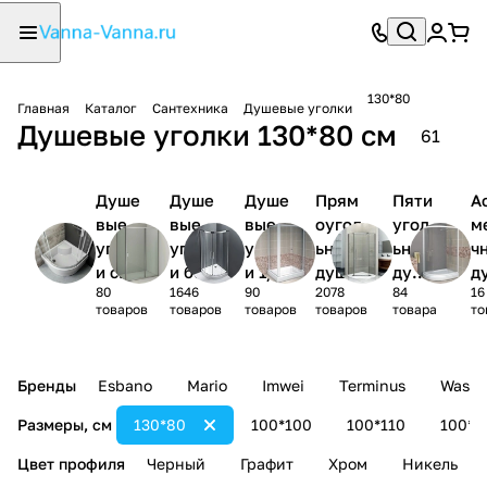
130*80
Главная
Каталог
Сантехника
Душевые уголки
Душевые уголки 130*80 см
61
Душе
Душе
Душе
Прям
Пяти
А
вые
вые
вые
оугол
угол
м
уголк
уголк
уголк
ьные
ьные
ч
и с
и без
и 1/4
душев
душе
д
80
1646
90
2078
84
16
поддо
поддо
круга
ые
вые
ы
товаров
товаров
товаров
товаров
товара
то
ном
на
уголк
угол
у
и
ки
и
Бренды
Esbano
Mario
Imwei
Terminus
Wasse
Размеры, см
130*80
100*100
100*110
100*1
Цвет профиля
Черный
Графит
Хром
Никель