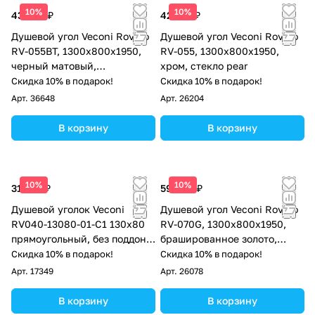
10%
10%
43 868 ₽
42 921 ₽
Душевой угол Veconi Rovigo
Душевой угол Veconi Rovigo
RV-055BT, 1300х800х1950,
RV-055, 1300х800х1950,
черный матовый,
хром, стекло pear
тонированное стекло
Скидка 10% в подарок!
Скидка 10% в подарок!
Арт.
36648
Арт.
26204
В корзину
В корзину
10%
10%
31 520 ₽
59 496 ₽
Душевой уголок Veconi
Душевой угол Veconi Rovigo
RV040-13080-01-C1 130х80
RV-070G, 1300х800х1950,
прямоугольный, без поддона,
брашированное золото,
прозрачное стекло, хром
стекло прозрачное
Скидка 10% в подарок!
Скидка 10% в подарок!
Арт.
17349
Арт.
26078
В корзину
В корзину