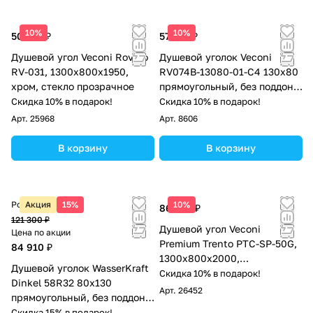
10%
10%
50 915 ₽
57 702 ₽
Душевой угол Veconi Rovigo
Душевой уголок Veconi
RV-031, 1300х800х1950,
RV074B-13080-01-C4 130x80
хром, стекло прозрачное
прямоугольный, без поддона,
прозрачное стекло, черный
Скидка 10% в подарок!
Скидка 10% в подарок!
матовый
Арт.
25968
Арт.
8606
В корзину
В корзину
Розничная цена
Акция
15%
10%
86 180 ₽
121 300 ₽
Душевой угол Veconi
Цена по акции
Premium Trento PTC-SP-50G,
84 910 ₽
1300х800x2000,
Душевой уголок WasserKraft
брашированное золото,
Скидка 10% в подарок!
Dinkel 58R32 80х130
стекло прозрачное
Арт.
26452
прямоугольный, без поддона,
прозрачное стекло, хром
Скидка 15% в подарок!