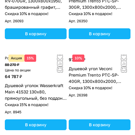
RV-070GR, 1300х800х1950,
Premium Trento PTC-SP-
брашированный графит,
30GR, 1300х800x2000,
стекло прозрачное
брашированный графит,
Скидка 10% в подарок!
Скидка 10% в подарок!
стекло прозрачное
Арт.
26093
Арт.
26350
В корзину
В корзину
Розничная цена
Акция
15%
10%
97 161 ₽
88 270 ₽
Душевой угол Veconi
Цена по акции
Premium Trento PTC-SP-
64 787 ₽
40GR, 1300х800x2000,
Душевой уголок Wasserkraft
брашированный графит,
Скидка 10% в подарок!
Main 41S32 130х80,
стекло прозрачное
Арт.
26398
прямоугольный, без поддона,
прозрачное стекло, хром
Скидка 15% в подарок!
Арт.
8945
В корзину
В корзину