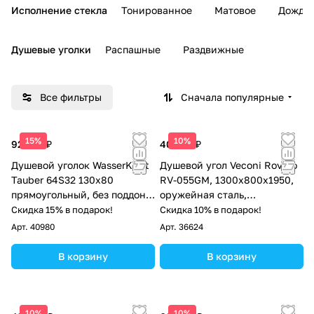
Исполнение стекла
Тонированное
Матовое
Дождь
Душевые уголки
Распашные
Раздвижные
Все фильтры
Сначала популярные
15%
10%
92 330 ₽
40 556 ₽
Душевой уголок WasserKraft
Душевой угол Veconi Rovigo
Tauber 64S32 130х80
RV-055GM, 1300х800х1950,
прямоугольный, без поддона,
оружейная сталь,
прозрачное стекло, никель
прозрачное стекло
Скидка 15% в подарок!
Скидка 10% в подарок!
Арт.
40980
Арт.
36624
В корзину
В корзину
10%
10%