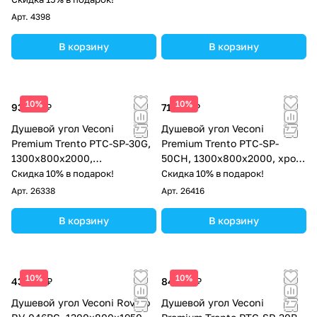
Арт.
4398
В корзину
В корзину
10%
10%
93 378 ₽
71 336 ₽
Душевой угол Veconi
Душевой угол Veconi
Premium Trento PTC-SP-30G,
Premium Trento PTC-SP-
1300х800x2000,
50CH, 1300х800x2000, хром,
брашированное золото,
стекло прозрачное
Скидка 10% в подарок!
Скидка 10% в подарок!
стекло прозрачное
Арт.
26338
Арт.
26416
В корзину
В корзину
10%
10%
43 918 ₽
84 718 ₽
Душевой угол Veconi Rovigo
Душевой угол Veconi