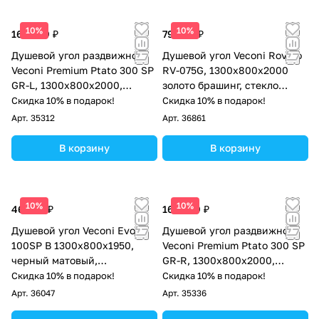
10%
10%
163 939 ₽
79 082 ₽
Душевой угол раздвижной
Душевой угол Veconi Rovigo
Veconi Premium Ptato 300 SP
RV-075G, 1300х800х2000
GR-L, 1300х800x2000,
золото брашинг, стекло
брашированный графит,
прозрачное
Скидка 10% в подарок!
Скидка 10% в подарок!
стекло прозрачное
Арт.
35312
Арт.
36861
В корзину
В корзину
10%
10%
46 478 ₽
163 939 ₽
Душевой угол Veconi Evo
Душевой угол раздвижной
100SP B 1300х800x1950,
Veconi Premium Ptato 300 SP
черный матовый,
GR-R, 1300х800x2000,
тонированное стекло
брашированный графит,
Скидка 10% в подарок!
Скидка 10% в подарок!
стекло прозрачное
Арт.
36047
Арт.
35336