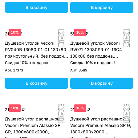
В корзину
В корзину
10%
10%
31 520 ₽
55 266 ₽
Душевой уголок Veconi
Душевой уголок Veconi
RV040B-13080-01-C1 130х80
RV071-13080PR-01-19C4
прямоугольный, без поддона,
130х80 без поддона,
прозрачное стекло, чёрный
прозрачное стекло, хром
Скидка 10% в подарок!
Скидка 10% в подарок!
матовый
Арт.
17373
Арт.
8589
В корзину
В корзину
10%
10%
212 647 ₽
219 102 ₽
Душевой угол распашной
Душевой угол распашной
Veconi Premium Alassio SP
Veconi Premium Alassio SP G,
GR, 1300х800x2000,
1300х800x2000,