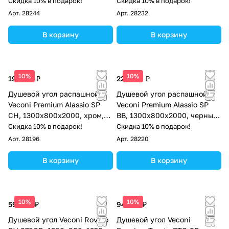
брашированный графит,
брашированное золото,
Скидка 10% в подарок!
Скидка 10% в подарок!
стекло прозрачное
стекло прозрачное
Арт.
28244
Арт.
28232
осветленное
осветленное
В корзину
В корзину
10%
10%
192 817 ₽
221 508 ₽
Душевой угол распашной
Душевой угол распашной
Veconi Premium Alassio SP
Veconi Premium Alassio SP
CH, 1300х800x2000, хром,
BB, 1300х800x2000, черный
стекло прозрачное
матовый, стекло черное
Скидка 10% в подарок!
Скидка 10% в подарок!
осветленное
Арт.
28196
Арт.
28220
В корзину
В корзину
10%
10%
59 496 ₽
94 414 ₽
Душевой угол Veconi Rovigo
Душевой угол Veconi