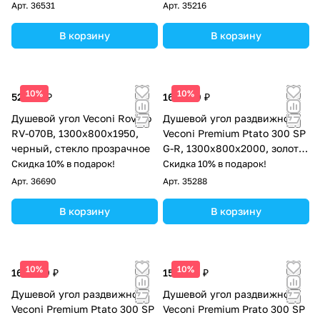
Арт.
36531
Арт.
35216
В корзину
В корзину
10%
10%
52 623 ₽
163 939 ₽
Душевой угол Veconi Rovigo
Душевой угол раздвижной
RV-070B, 1300х800х1950,
Veconi Premium Ptato 300 SP
черный, стекло прозрачное
G-R, 1300х800x2000, золото
брашированный, стекло
Скидка 10% в подарок!
Скидка 10% в подарок!
прозрачное
Арт.
36690
Арт.
35288
В корзину
В корзину
10%
10%
163 939 ₽
151 308 ₽
Душевой угол раздвижной
Душевой угол раздвижной
Veconi Premium Ptato 300 SP
Veconi Premium Prato 300 SP