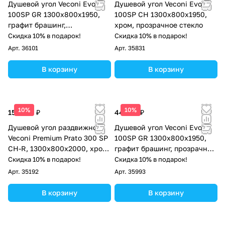
Душевой угол Veconi Evo
Душевой угол Veconi Evo
100SP GR 1300х800x1950,
100SP CH 1300х800x1950,
графит брашинг,
хром, прозрачное стекло
тонированное стекло
Скидка 10% в подарок!
Скидка 10% в подарок!
Арт.
36101
Арт.
35831
В корзину
В корзину
10%
10%
151 308 ₽
44 887 ₽
Душевой угол раздвижной
Душевой угол Veconi Evo
Veconi Premium Prato 300 SP
100SP GR 1300х800x1950,
CH-R, 1300х800x2000, хром,
графит брашинг, прозрачное
стекло прозрачное
стекло
Скидка 10% в подарок!
Скидка 10% в подарок!
Арт.
35192
Арт.
35993
В корзину
В корзину