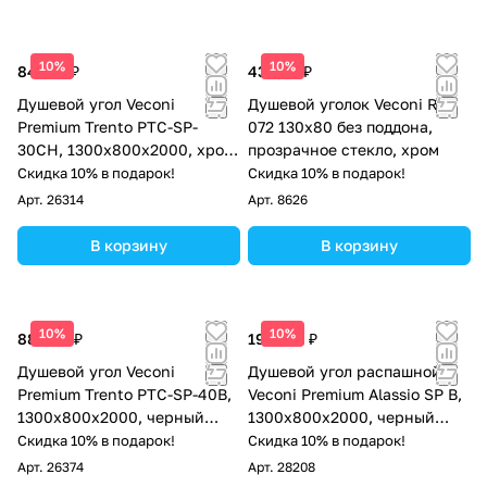
10%
10%
84 718 ₽
43 659 ₽
Душевой угол Veconi
Душевой уголок Veconi RV-
Premium Trento PTC-SP-
072 130х80 без поддона,
30CH, 1300х800x2000, хром,
прозрачное стекло, хром
стекло прозрачное
Скидка 10% в подарок!
Скидка 10% в подарок!
Арт.
26314
Арт.
8626
В корзину
В корзину
10%
10%
88 500 ₽
195 541 ₽
Душевой угол Veconi
Душевой угол распашной
Premium Trento PTC-SP-40B,
Veconi Premium Alassio SP B,
1300х800x2000, черный
1300х800x2000, черный
матовый, стекло прозрачное
матовый, стекло прозрачное
Скидка 10% в подарок!
Скидка 10% в подарок!
осветленное
Арт.
26374
Арт.
28208