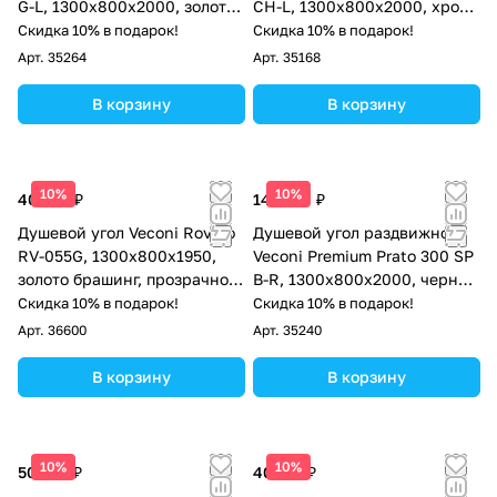
G-L, 1300х800x2000, золото
CH-L, 1300х800x2000, хром,
брашированный, стекло
стекло прозрачное
Скидка 10% в подарок!
Скидка 10% в подарок!
прозрачное
Арт.
35264
Арт.
35168
В корзину
В корзину
10%
10%
40 556 ₽
149 124 ₽
Душевой угол Veconi Rovigo
Душевой угол раздвижной
RV-055G, 1300х800х1950,
Veconi Premium Prato 300 SP
золото брашинг, прозрачное
B-R, 1300х800x2000, черный
стекло
матовый, стекло прозрачное
Скидка 10% в подарок!
Скидка 10% в подарок!
Арт.
36600
Арт.
35240
В корзину
В корзину
10%
10%
50 345 ₽
40 174 ₽