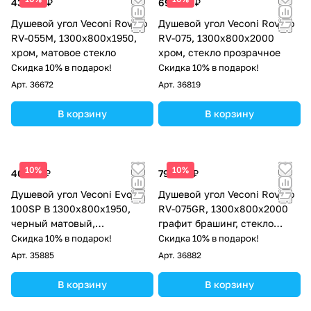
43 868 ₽
69 440 ₽
Душевой угол Veconi Rovigo
Душевой угол Veconi Rovigo
RV-055M, 1300х800х1950,
RV-075, 1300х800х2000
хром, матовое стекло
хром, стекло прозрачное
Скидка 10% в подарок!
Скидка 10% в подарок!
Арт.
36672
Арт.
36819
В корзину
В корзину
10%
10%
40 174 ₽
79 082 ₽
Душевой угол Veconi Evo
Душевой угол Veconi Rovigo
100SP B 1300х800x1950,
RV-075GR, 1300х800х2000
черный матовый,
графит брашинг, стекло
прозрачное стекло
прозрачное
Скидка 10% в подарок!
Скидка 10% в подарок!
Арт.
35885
Арт.
36882
В корзину
В корзину