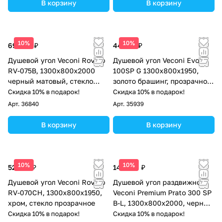
В корзину
В корзину
10%
10%
69 440 ₽
44 887 ₽
Душевой угол Veconi Rovigo
Душевой угол Veconi Evo
RV-075B, 1300х800х2000
100SP G 1300х800x1950,
черный матовый, стекло
золото брашинг, прозрачное
прозрачное
стекло
Скидка 10% в подарок!
Скидка 10% в подарок!
Арт.
36840
Арт.
35939
В корзину
В корзину
10%
10%
52 623 ₽
149 124 ₽
Душевой угол Veconi Rovigo
Душевой угол раздвижной
RV-070CH, 1300х800х1950,
Veconi Premium Prato 300 SP
хром, стекло прозрачное
B-L, 1300х800x2000, черный
матовый, стекло прозрачное
Скидка 10% в подарок!
Скидка 10% в подарок!