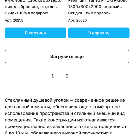
RV-046BС, 1300х800х1950,
Premium Trento PTC-SP-30B,
никель брашинг, стекло
1300х800x2000, черный
прозрачное
матовый, стекло прозрачное
Скидка 10% в подарок!
Скидка 10% в подарок!
Арт.
26258
Арт.
26326
В корзину
В корзину
Загрузить еще
1
2
Стеклянный душевой уголок — современное решение
для ванной комнаты, обеспечивающее комфортное
использование пространства и стильный внешний вид
помещения. Такие конструкции изготавливаются
преимущественно из закалённого стекла толщиной от
6 до 10 мм, обладающего высокой прочностью и