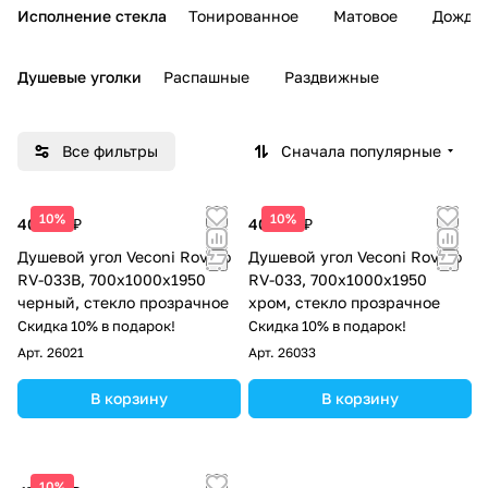
Исполнение стекла
Тонированное
Матовое
Дождь
Душевые уголки
Распашные
Раздвижные
Все фильтры
Сначала популярные
10%
10%
40 870 ₽
40 870 ₽
Душевой угол Veconi Rovigo
Душевой угол Veconi Rovigo
RV-033B, 700х1000х1950
RV-033, 700х1000х1950
черный, стекло прозрачное
хром, стекло прозрачное
Скидка 10% в подарок!
Скидка 10% в подарок!
Арт.
26021
Арт.
26033
В корзину
В корзину
10%