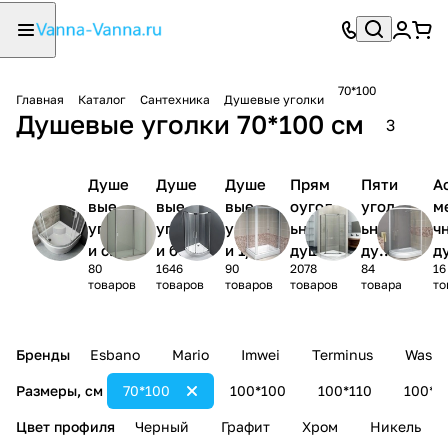
70*100
Главная
Каталог
Сантехника
Душевые уголки
Душевые уголки 70*100 см
3
Душе
Душе
Душе
Прям
Пяти
А
вые
вые
вые
оугол
угол
м
уголк
уголк
уголк
ьные
ьные
ч
и с
и без
и 1/4
душев
душе
д
80
1646
90
2078
84
16
поддо
поддо
круга
ые
вые
ы
товаров
товаров
товаров
товаров
товара
то
ном
на
уголк
угол
у
и
ки
и
Бренды
Esbano
Mario
Imwei
Terminus
Wasse
Размеры, см
70*100
100*100
100*110
100*1
Цвет профиля
Черный
Графит
Хром
Никель