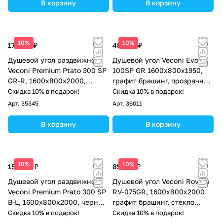
В корзину
В корзину
10%
10%
174 177 ₽
48 206 ₽
Душевой угол раздвижной
Душевой угол Veconi Evo
Veconi Premium Ptato 300 SP
100SP GR 1600х800x1950,
GR-R, 1600х800x2000,
графит брашинг, прозрачное
брашированный графит,
стекло
Скидка 10% в подарок!
Скидка 10% в подарок!
стекло прозрачное
Арт.
35345
Арт.
36011
В корзину
В корзину
10%
10%
158 737 ₽
85 374 ₽
Душевой угол раздвижной
Душевой угол Veconi Rovigo
Veconi Premium Prato 300 SP
RV-075GR, 1600х800х2000
B-L, 1600х800x2000, черный
графит брашинг, стекло
матовый, стекло прозрачное
прозрачное
Скидка 10% в подарок!
Скидка 10% в подарок!