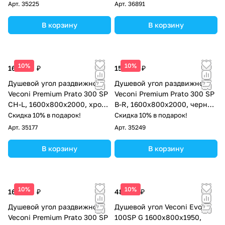
Арт.
35225
Арт.
36891
В корзину
В корзину
10%
10%
161 430 ₽
158 737 ₽
Душевой угол раздвижной
Душевой угол раздвижной
Veconi Premium Prato 300 SP
Veconi Premium Prato 300 SP
CH-L, 1600х800x2000, хром,
B-R, 1600х800x2000, черный
стекло прозрачное
матовый, стекло прозрачное
Скидка 10% в подарок!
Скидка 10% в подарок!
Арт.
35177
Арт.
35249
В корзину
В корзину
10%
10%
161 430 ₽
48 206 ₽
Душевой угол раздвижной
Душевой угол Veconi Evo
Veconi Premium Prato 300 SP
100SP G 1600х800x1950,