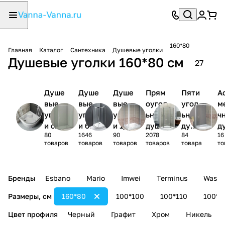
160*80
Главная
Каталог
Сантехника
Душевые уголки
Душевые уголки 160*80 см
27
Душе
Душе
Душе
Прям
Пяти
А
вые
вые
вые
оугол
угол
м
уголк
уголк
уголк
ьные
ьные
ч
и с
и без
и 1/4
душев
душе
д
80
1646
90
2078
84
16
поддо
поддо
круга
ые
вые
ы
товаров
товаров
товаров
товаров
товара
то
ном
на
уголк
угол
у
и
ки
и
Бренды
Esbano
Mario
Imwei
Terminus
Wasse
Размеры, см
160*80
100*100
100*110
100*1
Цвет профиля
Черный
Графит
Хром
Никель