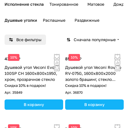
Исполнение стекла
Тонированное
Матовое
Дождь
Душевые уголки
Распашные
Раздвижные
Все фильтры
Сначала популярные
10%
10%
43 217 ₽
85 374 ₽
Душевой угол Veconi Evo
Душевой угол Veconi Rovigo
100SP CH 1600х800x1950,
RV-075G, 1600х800х2000
хром, прозрачное стекло
золото брашинг, стекло
прозрачное
Скидка 10% в подарок!
Скидка 10% в подарок!
Арт.
35849
Арт.
36870
В корзину
В корзину
10%
10%