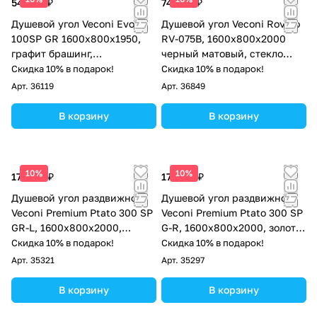
54 820 ₽
74 962 ₽
Душевой угол Veconi Evo
Душевой угол Veconi Rovigo
100SP GR 1600х800x1950,
RV-075B, 1600х800х2000
графит брашинг,
черный матовый, стекло
тонированное стекло
прозрачное
Скидка 10% в подарок!
Скидка 10% в подарок!
Арт.
36119
Арт.
36849
В корзину
В корзину
10%
10%
174 177 ₽
174 177 ₽
Душевой угол раздвижной
Душевой угол раздвижной
Veconi Premium Ptato 300 SP
Veconi Premium Ptato 300 SP
GR-L, 1600х800x2000,
G-R, 1600х800x2000, золото
брашированный графит,
брашированный, стекло
Скидка 10% в подарок!
Скидка 10% в подарок!
стекло прозрачное
прозрачное
Арт.
35321
Арт.
35297
В корзину
В корзину