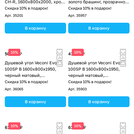
CH-R, 1600х800x2000, хром,
золото брашинг, прозрачное
стекло прозрачное
стекло
Скидка 10% в подарок!
Скидка 10% в подарок!
Арт.
35201
Арт.
35957
В корзину
В корзину
10%
10%
50 581 ₽
43 217 ₽
Душевой угол Veconi Evo
Душевой угол Veconi Evo
100SP B 1600х800x1950,
100SP B 1600х800x1950,
черный матовый,
черный матовый,
тонированное стекло
прозрачное стекло
Скидка 10% в подарок!
Скидка 10% в подарок!
Арт.
36065
Арт.
35903
В корзину
В корзину
10%
10%
63 430 ₽
63 430 ₽