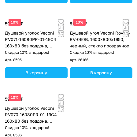
10%
10%
59 606 ₽
51 945 ₽
Душевой уголок Veconi
Душевой угол Veconi Rovigo
RV071-16080PR-01-19C4
RV-060B, 1600х800х1950,
160х80 без поддона,
черный, стекло прозрачное
прозрачное стекло, хром
Скидка 10% в подарок!
Скидка 10% в подарок!
Арт.
8595
Арт.
26166
В корзину
В корзину
10%
59 606 ₽
Душевой уголок Veconi
RV070-16080PR-01-19C4
160х80 без поддона,
прозрачное стекло, черный
Скидка 10% в подарок!
матовый
Арт.
8586