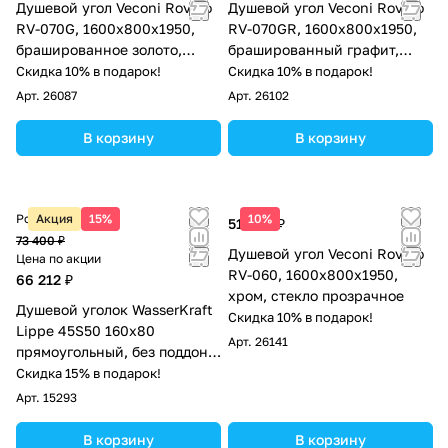
Душевой угол Veconi Rovigo
Душевой угол Veconi Rovigo
RV-070G, 1600х800х1950,
RV-070GR, 1600х800х1950,
брашированное золото,
брашированный графит,
стекло прозрачное
стекло прозрачное
Скидка 10% в подарок!
Скидка 10% в подарок!
Арт.
26087
Арт.
26102
В корзину
В корзину
Розничная цена
Акция
15%
10%
51 945 ₽
73 400 ₽
Душевой угол Veconi Rovigo
Цена по акции
RV-060, 1600х800х1950,
66 212 ₽
хром, стекло прозрачное
Душевой уголок WasserKraft
Скидка 10% в подарок!
Lippe 45S50 160х80
Арт.
26141
прямоугольный, без поддона,
прозрачное стекло, хром
Скидка 15% в подарок!
Арт.
15293
В корзину
В корзину