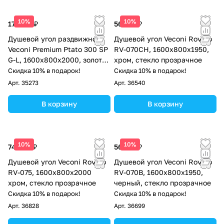
10%
10%
174 177 ₽
56 755 ₽
Душевой угол раздвижной
Душевой угол Veconi Rovigo
Veconi Premium Ptato 300 SP
RV-070CH, 1600х800х1950,
G-L, 1600х800x2000, золото
хром, стекло прозрачное
брашированный, стекло
Скидка 10% в подарок!
Скидка 10% в подарок!
прозрачное
Арт.
35273
Арт.
36540
В корзину
В корзину
10%
10%
74 962 ₽
56 755 ₽
Душевой угол Veconi Rovigo
Душевой угол Veconi Rovigo
RV-075, 1600х800х2000
RV-070B, 1600х800х1950,
хром, стекло прозрачное
черный, стекло прозрачное
Скидка 10% в подарок!
Скидка 10% в подарок!
Арт.
36828
Арт.
36699