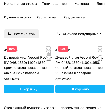
Исполнение стекла
Тонированное
Матовое
Дождь
Душевые уголки
Распашные
Раздвижные
Все фильтры
Сначала популярные
10%
10%
43 860 ₽
42 895 ₽
Душевой угол Veconi Rovigo
Душевой угол Veconi Rovigo
RV-046, 1350х1100х1850,
RV-046B, 1350х1100х1950,
хром, стекло прозрачное
черный, стекло прозрачное
Скидка 10% в подарок!
Скидка 10% в подарок!
Арт.
25960
Арт.
25929
В корзину
В корзину
Стеклянный душевой уголок — современное решение