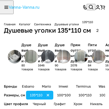
135*110
Главная
Каталог
Сантехника
Душевые уголки
Душевые уголки 135*110 см
2
Душе
Душе
Душе
Прям
Пяти
А
вые
вые
вые
оугол
угол
м
уголк
уголк
уголк
ьные
ьные
ч
и с
и без
и 1/4
душев
душе
д
80
1646
90
2078
84
16
поддо
поддо
круга
ые
вые
ы
товаров
товаров
товаров
товаров
товара
то
ном
на
уголк
угол
у
и
ки
и
Бренды
Esbano
Mario
Imwei
Terminus
Wasse
Размеры, см
135*110
100*100
100*110
100*
Цвет профиля
Черный
Графит
Хром
Никель