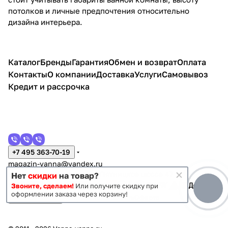
потолков и личные предпочтения относительно
дизайна интерьера.
Каталог
Бренды
Гарантия
Обмен и возврат
Оплата
Контакты
О компании
Доставка
Услуги
Самовывоз
Кредит и рассрочка
+7 495 363-70-19
magazin-vanna@yandex.ru
г. Москва, Митино, улица Пятницкое шоссе 47
Нет
скидки
на товар?
Звоните, сделаем!
Или получите скидку при
оформлении заказа через корзину!
Темная тема
Конфиденциальность
Оферта