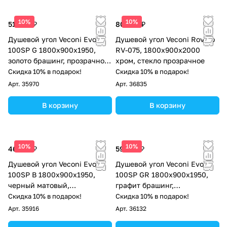
10%
10%
51 569 ₽
80 160 ₽
Душевой угол Veconi Evo
Душевой угол Veconi Rovigo
100SP G 1800х900x1950,
RV-075, 1800х900х2000
золото брашинг, прозрачное
хром, стекло прозрачное
стекло
Скидка 10% в подарок!
Скидка 10% в подарок!
Арт.
35970
Арт.
36835
В корзину
В корзину
10%
10%
46 152 ₽
59 163 ₽
Душевой угол Veconi Evo
Душевой угол Veconi Evo
100SP B 1800х900x1950,
100SP GR 1800х900x1950,
черный матовый,
графит брашинг,
прозрачное стекло
тонированное стекло
Скидка 10% в подарок!
Скидка 10% в подарок!
Арт.
35916
Арт.
36132