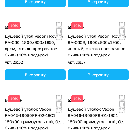
В корзину
В корзину
10%
10%
55 057 ₽
55 057 ₽
Душевой угол Veconi Rovigo
Душевой угол Veconi Rovigo
RV-060, 1800х900х1950,
RV-060B, 1800х900х1950,
хром, стекло прозрачное
черный, стекло прозрачное
Скидка 10% в подарок!
Скидка 10% в подарок!
Арт.
26152
Арт.
26177
В корзину
В корзину
10%
10%
60 007 ₽
53 867 ₽
Душевой уголок Veconi
Душевой уголок Veconi
RV045-18090PR-02-19C1
RV046-18090PR-01-19C1
180х90 прямоугольный, без
180х90 прямоугольный, без
поддона, матовое стекло,
поддона, прозрачное стекло,
Скидка 10% в подарок!
Скидка 10% в подарок!