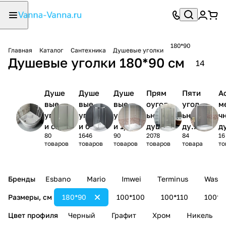
180*90
Главная
Каталог
Сантехника
Душевые уголки
Душевые уголки 180*90 см
14
Душе
Душе
Душе
Прям
Пяти
А
вые
вые
вые
оугол
угол
м
уголк
уголк
уголк
ьные
ьные
ч
и с
и без
и 1/4
душев
душе
д
80
1646
90
2078
84
16
поддо
поддо
круга
ые
вые
ы
товаров
товаров
товаров
товаров
товара
то
ном
на
уголк
угол
у
и
ки
и
Бренды
Esbano
Mario
Imwei
Terminus
Wasse
Размеры, см
180*90
100*100
100*110
100*1
Цвет профиля
Черный
Графит
Хром
Никель