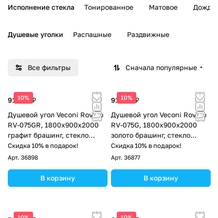
Исполнение стекла
Тонированное
Матовое
Дождь
Душевые уголки
Распашные
Раздвижные
Все фильтры
Сначала популярные
10%
10%
91 430 ₽
91 430 ₽
Душевой угол Veconi Rovigo
Душевой угол Veconi Rovigo
RV-075GR, 1800х900х2000
RV-075G, 1800х900х2000
графит брашинг, стекло
золото брашинг, стекло
прозрачное
прозрачное
Скидка 10% в подарок!
Скидка 10% в подарок!
Арт.
36898
Арт.
36877
В корзину
В корзину
10%
10%