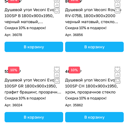
54 589 ₽
80 160 ₽
Душевой угол Veconi Evo
Душевой угол Veconi Rovigo
100SP B 1800х900x1950,
RV-075B, 1800х900х2000
черный матовый,
черный матовый, стекло
тонированное стекло
прозрачное
Скидка 10% в подарок!
Скидка 10% в подарок!
Арт.
36078
Арт.
36856
В корзину
В корзину
10%
10%
51 569 ₽
46 152 ₽
Душевой угол Veconi Evo
Душевой угол Veconi Evo
100SP GR 1800х900x1950,
100SP CH 1800х900x1950,
графит брашинг, прозрачное
хром, прозрачное стекло
стекло
Скидка 10% в подарок!
Скидка 10% в подарок!
Арт.
36024
Арт.
35862
В корзину
В корзину