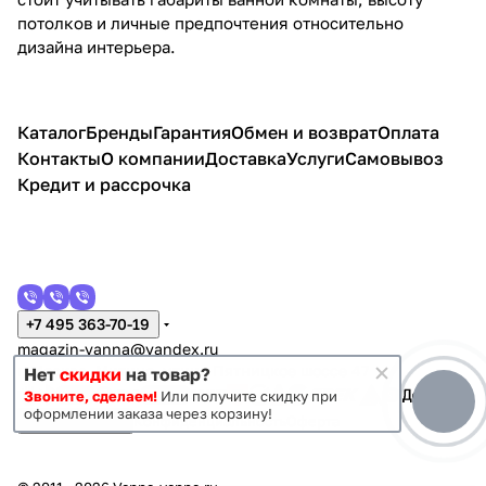
потолков и личные предпочтения относительно
дизайна интерьера.
Каталог
Бренды
Гарантия
Обмен и возврат
Оплата
Контакты
О компании
Доставка
Услуги
Самовывоз
Кредит и рассрочка
+7 495 363-70-19
magazin-vanna@yandex.ru
г. Москва, Митино, улица Пятницкое шоссе 47
Нет
скидки
на товар?
Звоните, сделаем!
Или получите скидку при
оформлении заказа через корзину!
Темная тема
Конфиденциальность
Оферта