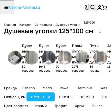
125*100
Главная
Каталог
Сантехника
Душевые уголки
Душевые уголки 125*100 см
1
Душе
Душе
Душе
Прям
Пяти
А
вые
вые
вые
оугол
угол
м
уголк
уголк
уголк
ьные
ьные
ч
и с
и без
и 1/4
душев
душе
д
80
1646
90
2078
84
16
поддо
поддо
круга
ые
вые
ы
товаров
товаров
товаров
товаров
товара
то
ном
на
уголк
угол
у
и
ки
и
Бренды
Esbano
Mario
Imwei
Terminus
Wasse
Размеры, см
125*100
100*100
100*110
100*
Цвет профиля
Черный
Графит
Хром
Никель