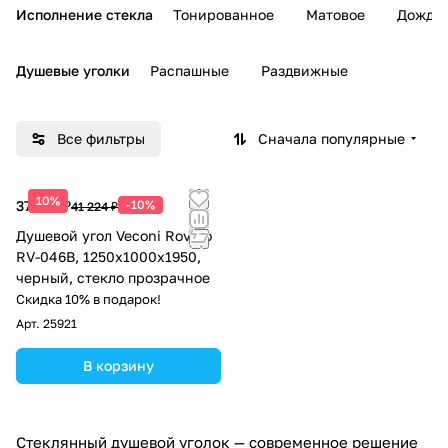
Исполнение стекла
Тонированное
Матовое
Дождь
Душевые уголки
Распашные
Раздвижные
Все фильтры
Сначала популярные
10%
37 102 ₽
-10%
41 224 ₽
Душевой угол Veconi Rovigo
RV-046B, 1250х1000х1950,
черный, стекло прозрачное
Скидка 10% в подарок!
Арт.
25921
В корзину
Стеклянный душевой уголок — современное решение