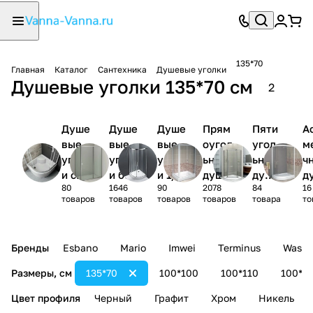
135*70
Главная
Каталог
Сантехника
Душевые уголки
Душевые уголки 135*70 см
2
Душе
Душе
Душе
Прям
Пяти
А
вые
вые
вые
оугол
угол
м
уголк
уголк
уголк
ьные
ьные
ч
и с
и без
и 1/4
душев
душе
д
80
1646
90
2078
84
16
поддо
поддо
круга
ые
вые
ы
товаров
товаров
товаров
товаров
товара
то
ном
на
уголк
угол
у
и
ки
и
Бренды
Esbano
Mario
Imwei
Terminus
Wasse
Размеры, см
135*70
100*100
100*110
100*1
Цвет профиля
Черный
Графит
Хром
Никель