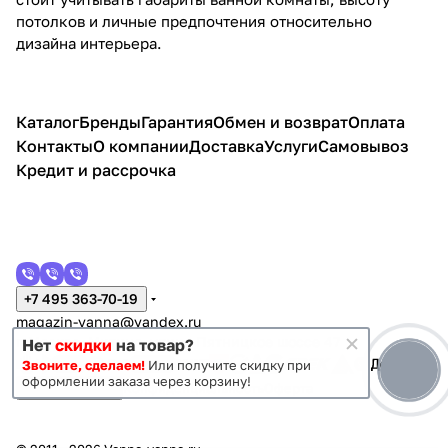
потолков и личные предпочтения относительно
дизайна интерьера.
Каталог
Бренды
Гарантия
Обмен и возврат
Оплата
Контакты
О компании
Доставка
Услуги
Самовывоз
Кредит и рассрочка
+7 495 363-70-19
magazin-vanna@yandex.ru
г. Москва, Митино, улица Пятницкое шоссе 47
Нет
скидки
на товар?
Звоните, сделаем!
Или получите скидку при
оформлении заказа через корзину!
Темная тема
Конфиденциальность
Оферта