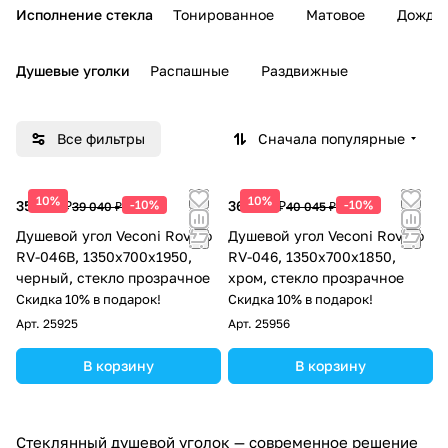
Исполнение стекла
Тонированное
Матовое
Дождь
Душевые уголки
Распашные
Раздвижные
Все фильтры
Сначала популярные
10%
10%
35 136 ₽
-10%
36 041 ₽
-10%
39 040 ₽
40 045 ₽
Душевой угол Veconi Rovigo
Душевой угол Veconi Rovigo
RV-046B, 1350х700х1950,
RV-046, 1350х700х1850,
черный, стекло прозрачное
хром, стекло прозрачное
Скидка 10% в подарок!
Скидка 10% в подарок!
Арт.
25925
Арт.
25956
В корзину
В корзину
Стеклянный душевой уголок — современное решение