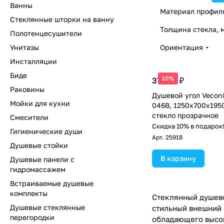
Ванны
Материал профил
Стеклянные шторки на ванну
Толщина стекла, 
Полотенцесушители
Унитазы
Ориентация
Инсталляции
Биде
10%
37 918 ₽
Раковины
Душевой угол Veconi
Мойки для кухни
046B, 1250х700х195
стекло прозрачное
Смесители
Скидка 10% в подарок
Гигиенические души
Арт.
25918
Душевые стойки
В корзину
Душевые панели с
гидромассажем
Встраиваемые душевые
комплекты
Стеклянный душево
Душевые стеклянные
стильный внешний 
перегородки
обладающего высок