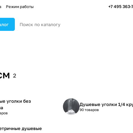
+7 495 363-
а
Режим работы
алог
см
2
е уголки без
Душевые уголки 1/4 кр
на
90 товаров
аров
етричные душевые