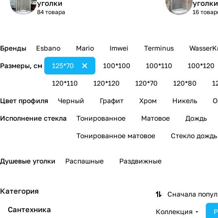
уголки
уголки
84 товара
16 товар
Бренды
Esbano
Mario
Imwei
Terminus
WasserKr
Размеры, см
125*70
100*100
100*110
100*120
120*110
120*120
120*70
120*80
1
Цвет профиля
Черный
Графит
Хром
Никель
О
Исполнение стекла
Тонированное
Матовое
Дождь
Тонированное матовое
Стекло дождь
Душевые уголки
Распашные
Раздвижные
Категория
Сначала попу
Сантехника
Коллекция
Р