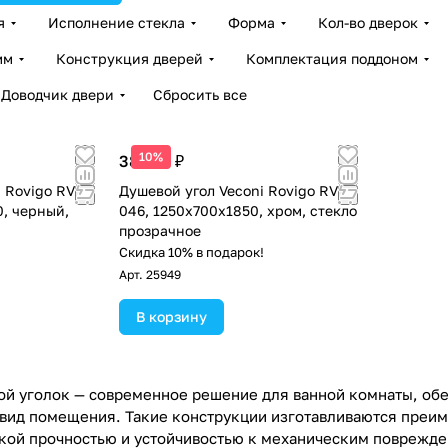
я
Исполнение стекла
Форма
Кол-во дверок
мм
Конструкция дверей
Комплектация поддоном
Доводчик двери
Сбросить все
10%
38 957 ₽
 Rovigo RV-
Душевой угол Veconi Rovigo RV-
0, черный,
046, 1250х700х1850, хром, стекло
прозрачное
!
Скидка 10% в подарок!
Арт.
25949
В корзину
й уголок — современное решение для ванной комнаты, об
вид помещения. Такие конструкции изготавливаются преиму
ой прочностью и устойчивостью к механическим поврежде