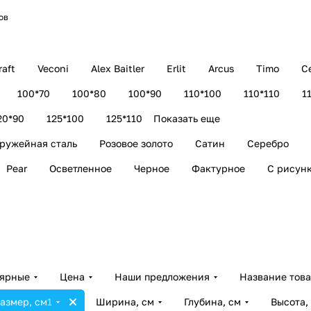
ов
aft
Veconi
Alex Baitler
Erlit
Arcus
Timo
C
100*70
100*80
100*90
110*100
110*110
1
20*90
125*100
125*110
Показать еще
ружейная сталь
Розовое золото
Сатин
Серебро
Pear
Осветленное
Черное
Фактурное
С рисун
лярные
Цена
Наши предложения
Название тов
азмер, см
1
Ширина, см
Глубина, см
Высота,