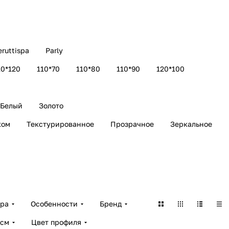
eruttispa
Parly
10*120
110*70
110*80
110*90
120*100
Белый
Золото
ком
Текстурированное
Прозрачное
Зеркальное
ара
Особенности
Бренд
 см
Цвет профиля