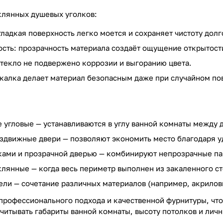
клянных душевых уголков:
гладкая поверхность легко моется и сохраняет чистоту долг
ость: прозрачность материала создаёт ощущение открытости
стекло не подвержено коррозии и выгоранию цвета.
акалка делает материал безопасным даже при случайном по
угловые — устанавливаются в углу ванной комнаты между 
здвижные двери — позволяют экономить место благодаря у
ками и прозрачной дверью — комбинируют непрозрачные па
лянные — когда весь периметр выполнен из закаленного ст
ли — сочетание различных материалов (например, акрилов
 профессионального подхода и качественной фурнитуры, что
учитывать габариты ванной комнаты, высоту потолков и лич