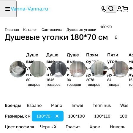
180*70
Главная
Каталог
Сантехника
Душевые уголки
Душевые уголки 180*70 см
6
Душе
Душе
Душе
Прям
Пяти
А
вые
вые
вые
оугол
угол
м
уголк
уголк
уголк
ьные
ьные
ч
и с
и без
и 1/4
душев
душе
д
80
1646
90
2078
84
16
поддо
поддо
круга
ые
вые
ы
товаров
товаров
товаров
товаров
товара
то
ном
на
уголк
угол
у
и
ки
и
Бренды
Esbano
Mario
Imwei
Terminus
Wasse
Размеры, см
180*70
100*100
100*110
100*1
Цвет профиля
Черный
Графит
Хром
Никель