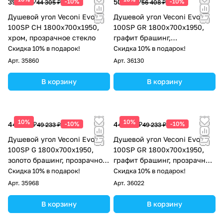
39 875 ₽
-10%
50 767 ₽
-10%
44 305 ₽
56 408 ₽
Душевой угол Veconi Evo
Душевой угол Veconi Evo
100SP CH 1800х700x1950,
100SP GR 1800х700x1950,
хром, прозрачное стекло
графит брашинг,
тонированное стекло
Скидка 10% в подарок!
Скидка 10% в подарок!
Арт.
35860
Арт.
36130
В корзину
В корзину
10%
10%
44 310 ₽
-10%
44 310 ₽
-10%
49 233 ₽
49 233 ₽
Душевой угол Veconi Evo
Душевой угол Veconi Evo
100SP G 1800х700x1950,
100SP GR 1800х700x1950,
золото брашинг, прозрачное
графит брашинг, прозрачное
стекло
стекло
Скидка 10% в подарок!
Скидка 10% в подарок!
Арт.
35968
Арт.
36022
В корзину
В корзину