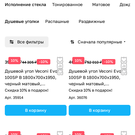
Исполнение стекла
Тонированное
Матовое
Дождь
Душевые уголки
Распашные
Раздвижные
Все фильтры
Сначала популярные
10%
10%
39 875 ₽
-10%
46 809 ₽
-10%
44 305 ₽
52 010 ₽
Душевой угол Veconi Evo
Душевой угол Veconi Evo
100SP B 1800х700x1950,
100SP B 1800х700x1950,
черный матовый,
черный матовый,
прозрачное стекло
тонированное стекло
Скидка 10% в подарок!
Скидка 10% в подарок!
Арт.
35914
Арт.
36076
В корзину
В корзину
10%
10%