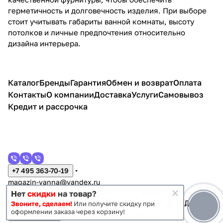
герметичность и долговечность изделия. При выборе
стоит учитывать габариты ванной комнаты, высоту
потолков и личные предпочтения относительно
дизайна интерьера.
Каталог
Бренды
Гарантия
Обмен и возврат
Оплата
Контакты
О компании
Доставка
Услуги
Самовывоз
Кредит и рассрочка
+7 495 363-70-19
magazin-vanna@yandex.ru
г. Москва, Митино, улица Пятницкое шоссе 47
Нет
скидки
на товар?
Звоните, сделаем!
Или получите скидку при
оформлении заказа через корзину!
Темная тема
Конфиденциальность
Оферта