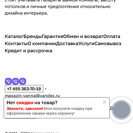
потолков и личные предпочтения относительно
дизайна интерьера.
Каталог
Бренды
Гарантия
Обмен и возврат
Оплата
Контакты
О компании
Доставка
Услуги
Самовывоз
Кредит и рассрочка
+7 495 363-70-19
magazin-vanna@yandex.ru
г. Москва, Митино, улица Пятницкое шоссе 47
Нет
скидки
на товар?
Звоните, сделаем!
Или получите скидку при
оформлении заказа через корзину!
Темная тема
Конфиденциальность
Оферта