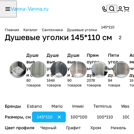
145*110
Главная
Каталог
Сантехника
Душевые уголки
Душевые уголки 145*110 см
2
Душе
Душе
Душе
Прям
Пяти
А
вые
вые
вые
оугол
угол
м
уголк
уголк
уголк
ьные
ьные
ч
и с
и без
и 1/4
душев
душе
д
80
1646
90
2078
84
16
поддо
поддо
круга
ые
вые
ы
товаров
товаров
товаров
товаров
товара
то
ном
на
уголк
угол
у
и
ки
и
Бренды
Esbano
Mario
Imwei
Terminus
Wasse
Размеры, см
145*110
100*100
100*110
100*
Цвет профиля
Черный
Графит
Хром
Никель