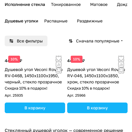
Исполнение стекла
Тонированное
Матовое
Дождь
Душевые уголки
Распашные
Раздвижные
Все фильтры
Сначала популярные
10%
10%
44 018 ₽
44 863 ₽
Душевой угол Veconi Rovigo
Душевой угол Veconi Rovigo
RV-046B, 1450х1100х1950,
RV-046, 1450х1100х1850,
черный, стекло прозрачное
хром, стекло прозрачное
Скидка 10% в подарок!
Скидка 10% в подарок!
Арт.
25935
Арт.
25966
В корзину
В корзину
Стеклянный душевой уголок — современное решение