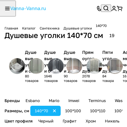
140*70
Главная
Каталог
Сантехника
Душевые уголки
Душевые уголки 140*70 см
19
Душе
Душе
Душе
Прям
Пяти
А
вые
вые
вые
оугол
угол
м
уголк
уголк
уголк
ьные
ьные
ч
и с
и без
и 1/4
душев
душе
д
80
1646
90
2078
84
16
поддо
поддо
круга
ые
вые
ы
товаров
товаров
товаров
товаров
товара
то
ном
на
уголк
угол
у
и
ки
и
Бренды
Esbano
Mario
Imwei
Terminus
Wasse
Размеры, см
140*70
100*100
100*110
100*1
Цвет профиля
Черный
Графит
Хром
Никель