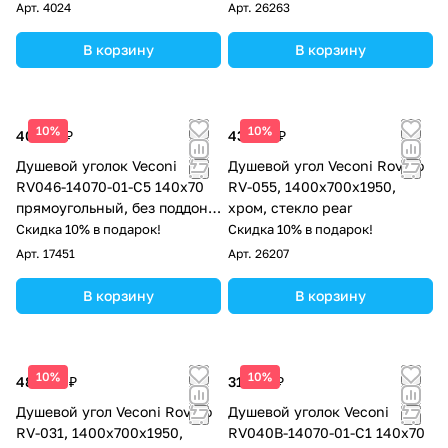
Арт.
4024
Арт.
26263
В корзину
В корзину
10%
10%
40 787 ₽
43 104 ₽
Душевой уголок Veconi
Душевой угол Veconi Rovigo
RV046-14070-01-C5 140х70
RV-055, 1400х700х1950,
прямоугольный, без поддона,
хром, стекло pear
прозрачное стекло, хром
Скидка 10% в подарок!
Скидка 10% в подарок!
Арт.
17451
Арт.
26207
В корзину
В корзину
10%
10%
48 460 ₽
31 789 ₽
Душевой угол Veconi Rovigo
Душевой уголок Veconi
RV-031, 1400х700х1950,
RV040B-14070-01-C1 140х70