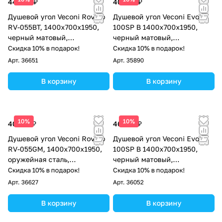
44 054 ₽
40 282 ₽
Душевой угол Veconi Rovigo
Душевой угол Veconi Evo
RV-055BT, 1400х700х1950,
100SP B 1400х700x1950,
черный матовый,
черный матовый,
тонированное стекло
прозрачное стекло
Скидка 10% в подарок!
Скидка 10% в подарок!
Арт.
36651
Арт.
35890
В корзину
В корзину
10%
10%
40 718 ₽
46 574 ₽
Душевой угол Veconi Rovigo
Душевой угол Veconi Evo
RV-055GM, 1400х700х1950,
100SP B 1400х700x1950,
оружейная сталь,
черный матовый,
прозрачное стекло
тонированное стекло
Скидка 10% в подарок!
Скидка 10% в подарок!
Арт.
36627
Арт.
36052
В корзину
В корзину