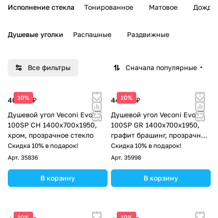
Исполнение стекла
Тонированное
Матовое
Дождь
Душевые уголки
Распашные
Раздвижные
Все фильтры
Сначала популярные
10%
10%
40 282 ₽
44 845 ₽
Душевой угол Veconi Evo
Душевой угол Veconi Evo
100SP CH 1400х700x1950,
100SP GR 1400х700x1950,
хром, прозрачное стекло
графит брашинг, прозрачное
стекло
Скидка 10% в подарок!
Скидка 10% в подарок!
Арт.
35836
Арт.
35998
В корзину
В корзину
10%
10%