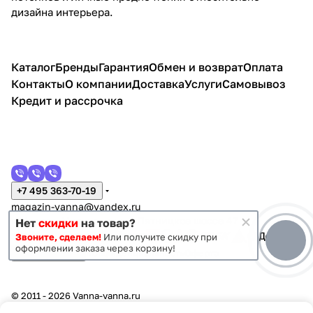
дизайна интерьера.
Каталог
Бренды
Гарантия
Обмен и возврат
Оплата
Контакты
О компании
Доставка
Услуги
Самовывоз
Кредит и рассрочка
+7 495 363-70-19
magazin-vanna@yandex.ru
г. Москва, Митино, улица Пятницкое шоссе 47
Нет
скидки
на товар?
Звоните, сделаем!
Или получите скидку при
оформлении заказа через корзину!
Темная тема
Конфиденциальность
Оферта
© 2011 - 2026 Vanna-vanna.ru