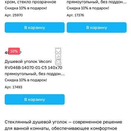
хром, стекло прозрачное
прямоугольный, без поддона,
прозрачное стекло, чёрный
Скидка 10% в подарок!
Скидка 10% в подарок!
матовый
Арт.
25970
Арт.
17376
В корзину
В корзину
10%
40 787 ₽
Душевой уголок Veconi
RV046B-14070-01-C5 140х70
прямоугольный, без поддона,
прозрачное стекло, чёрный
Скидка 10% в подарок!
матовый
Арт.
17493
В корзину
Стеклянный душевой уголок — современное решение
для ванной комнаты, обеспечивающее комфортное