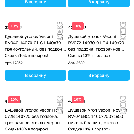
В корзину
В корзину
10%
10%
31 789 ₽
43 645 ₽
Душевой уголок Veconi
Душевой уголок Veconi
RV040-14070-01-C1 140х70
RV072-14070-01-C4 140х70
прямоугольный, без поддона,
без поддона, прозрачное
прозрачное стекло, хром
стекло, хром
Скидка 10% в подарок!
Скидка 10% в подарок!
Арт.
17352
Арт.
8632
В корзину
В корзину
10%
10%
43 645 ₽
43 848 ₽
Душевой уголок Veconi RV-
Душевой угол Veconi Rovigo
072B 140х70 без поддона,
RV-046BC, 1400х700х1950,
прозрачное стекло, черный
никель брашинг, стекло
матовый
прозрачное
Скидка 10% в подарок!
Скидка 10% в подарок!