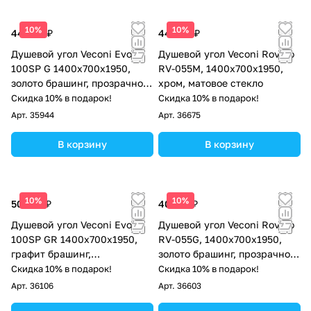
10%
10%
44 845 ₽
44 054 ₽
Душевой угол Veconi Evo
Душевой угол Veconi Rovigo
100SP G 1400х700x1950,
RV-055M, 1400х700х1950,
золото брашинг, прозрачное
хром, матовое стекло
стекло
Скидка 10% в подарок!
Скидка 10% в подарок!
Арт.
35944
Арт.
36675
В корзину
В корзину
10%
10%
50 478 ₽
40 718 ₽
Душевой угол Veconi Evo
Душевой угол Veconi Rovigo
100SP GR 1400х700x1950,
RV-055G, 1400х700х1950,
графит брашинг,
золото брашинг, прозрачное
тонированное стекло
стекло
Скидка 10% в подарок!
Скидка 10% в подарок!
Арт.
36106
Арт.
36603