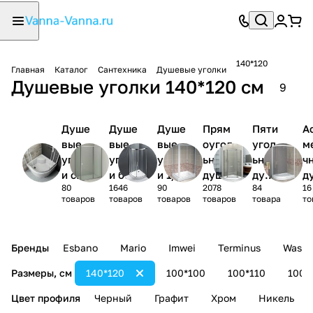
140*120
Главная
Каталог
Сантехника
Душевые уголки
Душевые уголки 140*120 см
9
Душе
Душе
Душе
Прям
Пяти
А
вые
вые
вые
оугол
угол
м
уголк
уголк
уголк
ьные
ьные
ч
и с
и без
и 1/4
душев
душе
д
80
1646
90
2078
84
16
поддо
поддо
круга
ые
вые
ы
товаров
товаров
товаров
товаров
товара
то
ном
на
уголк
угол
у
и
ки
и
Бренды
Esbano
Mario
Imwei
Terminus
Wasse
Размеры, см
140*120
100*100
100*110
100*
Цвет профиля
Черный
Графит
Хром
Никель