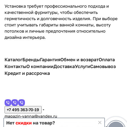
Установка требует профессионального подхода и
качественной фурнитуры, чтобы обеспечить
герметичность и долговечность изделия. При выборе
стоит учитывать габариты ванной комнаты, высоту
потолков и личные предпочтения относительно
дизайна интерьера.
Каталог
Бренды
Гарантия
Обмен и возврат
Оплата
Контакты
О компании
Доставка
Услуги
Самовывоз
Кредит и рассрочка
+7 495 363-70-19
magazin-vanna@yandex.ru
г. Москва, Митино, улица Пятницкое шоссе 47
Нет
скидки
на товар?