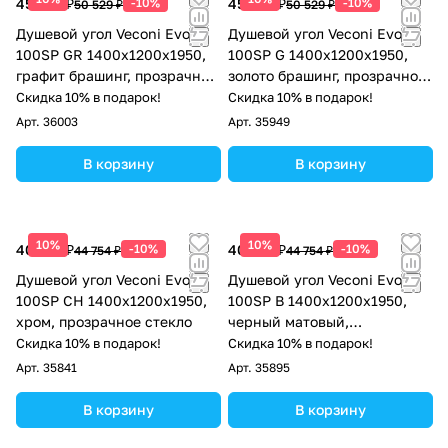
45 476 ₽
-10%
45 476 ₽
-10%
50 529 ₽
50 529 ₽
Душевой угол Veconi Evo
Душевой угол Veconi Evo
100SP GR 1400х1200x1950,
100SP G 1400х1200x1950,
графит брашинг, прозрачное
золото брашинг, прозрачное
стекло
стекло
Скидка 10% в подарок!
Скидка 10% в подарок!
Арт.
36003
Арт.
35949
В корзину
В корзину
10%
10%
40 279 ₽
-10%
40 279 ₽
-10%
44 754 ₽
44 754 ₽
Душевой угол Veconi Evo
Душевой угол Veconi Evo
100SP CH 1400х1200x1950,
100SP B 1400х1200x1950,
хром, прозрачное стекло
черный матовый,
прозрачное стекло
Скидка 10% в подарок!
Скидка 10% в подарок!
Арт.
35841
Арт.
35895
В корзину
В корзину