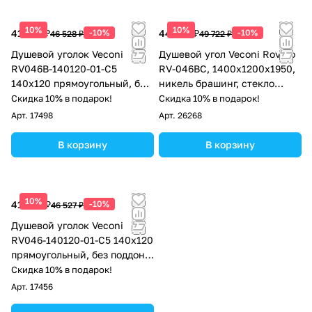
10%
10%
41 875 ₽
-10%
44 750 ₽
-10%
46 528 ₽
49 722 ₽
Душевой уголок Veconi
Душевой угол Veconi Rovigo
RV046B-140120-01-C5
RV-046BС, 1400х1200х1950,
140х120 прямоугольный, без
никель брашинг, стекло
поддона, прозрачное стекло,
прозрачное
Скидка 10% в подарок!
Скидка 10% в подарок!
чёрный матовый
Арт.
17498
Арт.
26268
В корзину
В корзину
10%
41 874 ₽
-10%
46 527 ₽
Душевой уголок Veconi
RV046-140120-01-C5 140х120
прямоугольный, без поддона,
прозрачное стекло, хром
Скидка 10% в подарок!
Арт.
17456