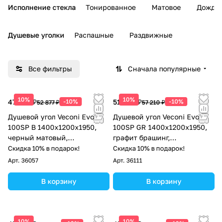
Исполнение стекла
Тонированное
Матовое
Дождь
Душевые уголки
Распашные
Раздвижные
Все фильтры
Сначала популярные
10%
10%
47 589 ₽
-10%
51 489 ₽
-10%
52 877 ₽
57 210 ₽
Душевой угол Veconi Evo
Душевой угол Veconi Evo
100SP B 1400х1200x1950,
100SP GR 1400х1200x1950,
черный матовый,
графит брашинг,
тонированное стекло
тонированное стекло
Скидка 10% в подарок!
Скидка 10% в подарок!
Арт.
36057
Арт.
36111
В корзину
В корзину
10%
10%