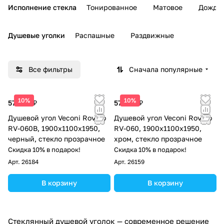
Исполнение стекла
Тонированное
Матовое
Дождь
Душевые уголки
Распашные
Раздвижные
Все фильтры
Сначала популярные
10%
10%
57 909 ₽
57 909 ₽
Душевой угол Veconi Rovigo
Душевой угол Veconi Rovigo
RV-060B, 1900х1100х1950,
RV-060, 1900х1100х1950,
черный, стекло прозрачное
хром, стекло прозрачное
Скидка 10% в подарок!
Скидка 10% в подарок!
Арт.
26184
Арт.
26159
В корзину
В корзину
Стеклянный душевой уголок — современное решение