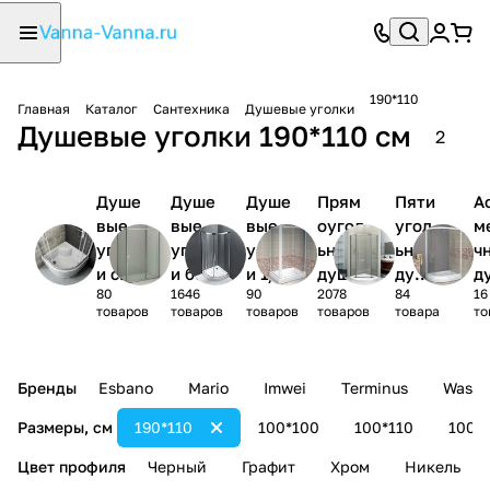
190*110
Главная
Каталог
Сантехника
Душевые уголки
Душевые уголки 190*110 см
2
Душе
Душе
Душе
Прям
Пяти
А
вые
вые
вые
оугол
угол
м
уголк
уголк
уголк
ьные
ьные
ч
и с
и без
и 1/4
душев
душе
д
80
1646
90
2078
84
16
поддо
поддо
круга
ые
вые
ы
товаров
товаров
товаров
товаров
товара
то
ном
на
уголк
угол
у
и
ки
и
Бренды
Esbano
Mario
Imwei
Terminus
Wasse
Размеры, см
190*110
100*100
100*110
100*
Цвет профиля
Черный
Графит
Хром
Никель