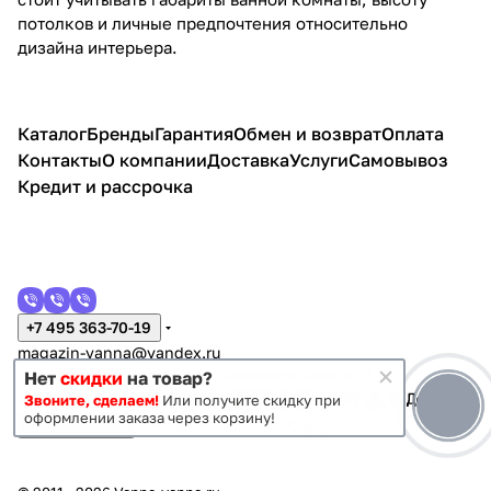
потолков и личные предпочтения относительно
дизайна интерьера.
Каталог
Бренды
Гарантия
Обмен и возврат
Оплата
Контакты
О компании
Доставка
Услуги
Самовывоз
Кредит и рассрочка
+7 495 363-70-19
magazin-vanna@yandex.ru
г. Москва, Митино, улица Пятницкое шоссе 47
Нет
скидки
на товар?
Звоните, сделаем!
Или получите скидку при
оформлении заказа через корзину!
Темная тема
Конфиденциальность
Оферта