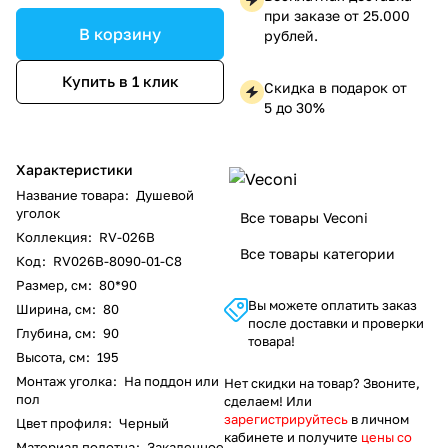
при заказе от 25.000
В корзину
рублей.
Купить в 1 клик
Скидка в подарок от
5 до 30%
Характеристики
Название товара
:
Душевой
уголок
Все товары Veconi
Коллекция
:
RV-026B
Все товары категории
Код
:
RV026B-8090-01-C8
Размер, см
:
80*90
Вы можете оплатить заказ
Ширина, см
:
80
после доставки и проверки
Глубина, см
:
90
товара!
Высота, см
:
195
Монтаж уголка
:
На поддон или
Нет скидки на товар? Звоните,
пол
сделаем! Или
зарегистрируйтесь
в личном
Цвет профиля
:
Черный
кабинете и получите
цены со
Материал полотна
:
Закаленное