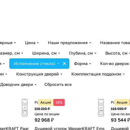
лярные
Цена
Наши предложения
Название тов
азмер, см
Ширина, см
Глубина, см
Высота, см
я
Исполнение стекла
1
Форма
Кол-во дверок
мм
Конструкция дверей
Комплектация поддоном
Доводчик двери
Сбросить все
Розничная цена
Акция
15%
Розничная
Акция
116 210 ₽
116 930 ₽
Цена по акции
Цена по ак
92 968 ₽
93 544 ₽
serKRAFT Paar
Душевой уголок WasserKRAFT Ems
Душевой 