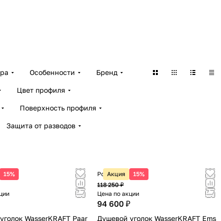
ара
Особенности
Бренд
Цвет профиля
Поверхность профиля
Защита от разводов
 цена
15%
Розничная цена
Акция
15%
118 250 ₽
ции
Цена по акции
94 600 ₽
уголок WasserKRAFT Paar
Душевой уголок WasserKRAFT Ems