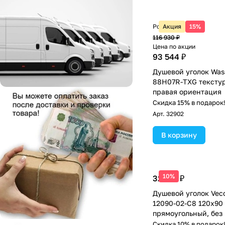
Розничная цена
Акция
15%
116 930 ₽
Цена по акции
93 544 ₽
Душевой уголок Was
88H07R-TXG текстур
правая ориентация
Скидка 15% в подарок
Арт.
32902
В корзину
10%
32 281 ₽
Душевой уголок Vec
12090-02-C8 120х90
прямоугольный, без 
матовое стекло, хро
Скидка 10% в подарок