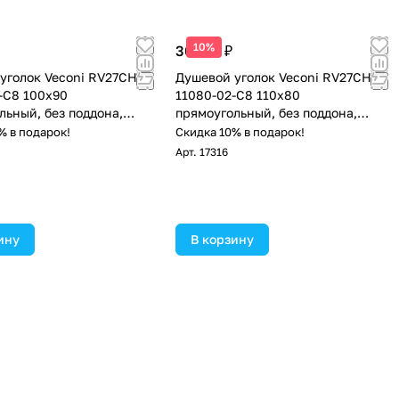
10%
30 153 ₽
уголок Veconi RV27CH-
Душевой уголок Veconi RV27CH-
-C8 100х90
11080-02-C8 110х80
льный, без поддона,
прямоугольный, без поддона,
стекло, хром
матовое стекло, хром
% в подарок!
Скидка 10% в подарок!
Арт.
17316
ину
В корзину