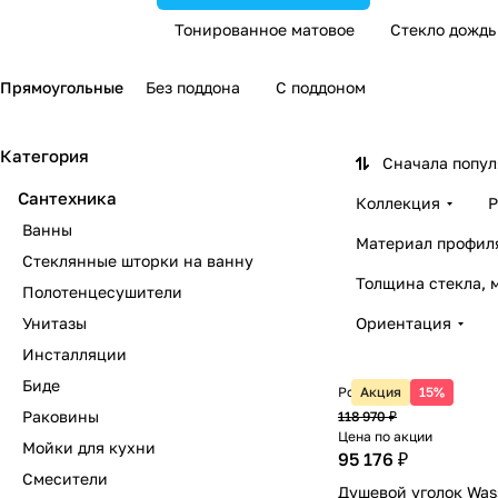
Тонированное матовое
Стекло дождь
Прямоугольные
Без поддона
С поддоном
Категория
Сначала попу
Сантехника
Коллекция
Р
Ванны
Материал профил
Стеклянные шторки на ванну
Толщина стекла, 
Полотенцесушители
Унитазы
Ориентация
Инсталляции
Биде
Розничная цена
Акция
15%
Раковины
118 970 ₽
Цена по акции
Мойки для кухни
95 176 ₽
Смесители
Душевой уголок Was