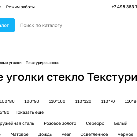
+7 495 363-
а
Режим работы
алог
вые уголки
Текстурированное
 уголки стекло Текстур
100*80
100*90
110*100
110*120
110*70
110*8
5*80
Показать еще
ружейная сталь
Розовое золото
Серебро
Белый
е
Матовое
Дождь
Pear
Осветленное
Черное