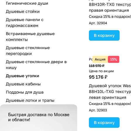
Гигиенические души
88H10R-TXG текстур
правая ориентация
Душевые стойки
Скидка 15% в подарок
Душевые панели с
Арт.
32904
гидромассажем
Встраиваемые душевые
В корзину
комплекты
Душевые стеклянные
перегородки
Розничная цена
Акция
15%
Душевые стеклянные двери в
118 970 ₽
нишу
Цена по акции
Душевые уголки
95 176 ₽
Душевые кабины
Душевой уголок Was
88H10L-TXG текстур
Поддоны для душа
левая ориентация
Душевые лотки и трапы
Скидка 15% в подарок
Арт.
32903
В корзину