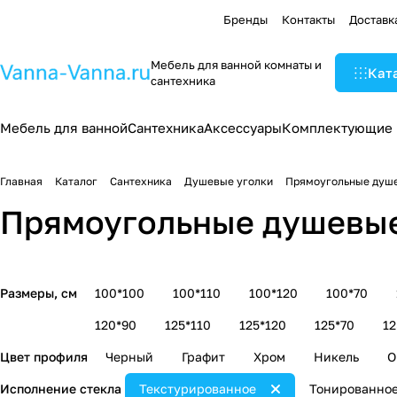
Бренды
Контакты
Доставк
Мебель для ванной комнаты и
Кат
сантехника
Мебель для ванной
Сантехника
Аксессуары
Комплектующие
Главная
Каталог
Сантехника
Душевые уголки
Прямоугольные душе
Прямоугольные душевые
Размеры, см
100*100
100*110
100*120
100*70
120*90
125*110
125*120
125*70
12
Цвет профиля
Черный
Графит
Хром
Никель
О
Исполнение стекла
Текстурированное
Тонированно