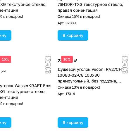
XG текстурное стекло,
76H10R-TXG текстурное стекло,
иентация
правая ориентация
% в подарок!
Скидка 15% в подарок!
Арт.
32889
ину
В корзину
 цена
15%
10%
28 808 ₽
Душевой уголок Veconi RV27CH-
ции
10080-02-C8 100х80
прямоугольный, без поддона,
уголок WasserKRAFT Ems
матовое стекло, хром
Скидка 10% в подарок!
XG текстурное стекло,
Арт.
17314
иентация
% в подарок!
ину
В корзину