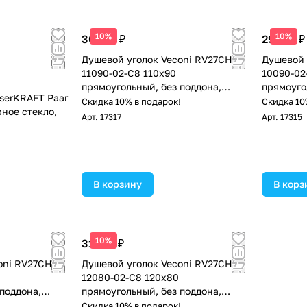
10%
10%
30 912 ₽
29 561 ₽
Душевой уголок Veconi RV27CH-
Душевой 
11090-02-C8 110х90
10090-02
прямоугольный, без поддона,
прямоуго
serKRAFT Paar
матовое стекло, хром
матовое 
Скидка 10% в подарок!
Скидка 10
ное стекло,
Арт.
17317
Арт.
17315
!
В корзину
В корз
10%
31 518 ₽
oni RV27CH-
Душевой уголок Veconi RV27CH-
12080-02-C8 120х80
поддона,
прямоугольный, без поддона,
м
матовое стекло, хром
!
Скидка 10% в подарок!