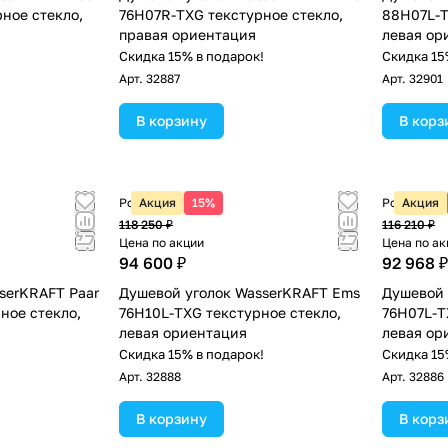
ное стекло,
76H07R-TXG текстурное стекло,
88H07L-T
правая ориентация
левая ор
!
Скидка 15% в подарок!
Скидка 15
Арт.
32887
Арт.
32901
В корзину
В корз
Розничная цена
Акция
15%
Розничная
Акция
118 250 ₽
116 210 ₽
Цена по акции
Цена по ак
94 600 ₽
92 968 ₽
serKRAFT Paar
Душевой уголок WasserKRAFT Ems
Душевой 
ное стекло,
76H10L-TXG текстурное стекло,
76H07L-T
левая ориентация
левая ор
!
Скидка 15% в подарок!
Скидка 15
Арт.
32888
Арт.
32886
В корзину
В корз