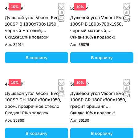
10%
10%
44 305 ₽
52 010 ₽
Душевой угол Veconi Evo
Душевой угол Veconi Evo
100SP B 1800х700x1950,
100SP B 1800х700x1950,
черный матовый,
черный матовый,
прозрачное стекло
тонированное стекло
Скидка 10% в подарок!
Скидка 10% в подарок!
Арт.
35914
Арт.
36076
В корзину
В корзину
10%
10%
44 305 ₽
56 408 ₽
Душевой угол Veconi Evo
Душевой угол Veconi Evo
100SP CH 1800х700x1950,
100SP GR 1800х700x1950,
хром, прозрачное стекло
графит брашинг,
тонированное стекло
Скидка 10% в подарок!
Скидка 10% в подарок!
Арт.
35860
Арт.
36130
В корзину
В корзину