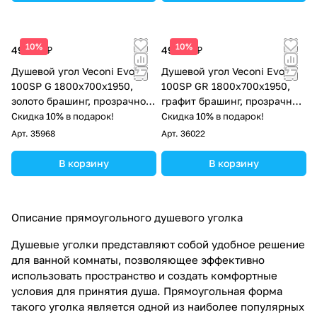
10%
10%
49 233 ₽
49 233 ₽
Душевой угол Veconi Evo
Душевой угол Veconi Evo
100SP G 1800х700x1950,
100SP GR 1800х700x1950,
золото брашинг, прозрачное
графит брашинг, прозрачное
стекло
стекло
Скидка 10% в подарок!
Скидка 10% в подарок!
Арт.
35968
Арт.
36022
В корзину
В корзину
Описание прямоугольного душевого уголка
Душевые уголки представляют собой удобное решение
для ванной комнаты, позволяющее эффективно
использовать пространство и создать комфортные
условия для принятия душа. Прямоугольная форма
такого уголка является одной из наиболее популярных