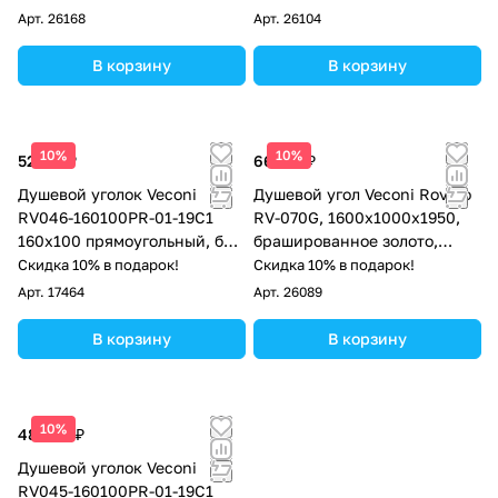
Арт.
26168
Арт.
26104
В корзину
В корзину
10%
10%
52 117 ₽
66 217 ₽
Душевой уголок Veconi
Душевой угол Veconi Rovigo
RV046-160100PR-01-19C1
RV-070G, 1600х1000х1950,
160х100 прямоугольный, без
брашированное золото,
поддона, прозрачное стекло,
стекло прозрачное
Скидка 10% в подарок!
Скидка 10% в подарок!
хром
Арт.
17464
Арт.
26089
В корзину
В корзину
10%
48 954 ₽
Душевой уголок Veconi
RV045-160100PR-01-19C1