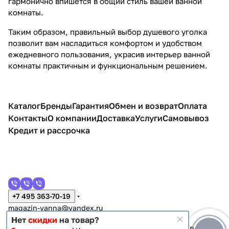
гармонично впишется в общий стиль вашей ванной
комнаты.
Таким образом, правильный выбор душевого уголка
позволит вам насладиться комфортом и удобством
ежедневного пользования, украсив интерьер ванной
комнаты практичным и функциональным решением.
Каталог
Бренды
Гарантия
Обмен и возврат
Оплата
Контакты
О компании
Доставка
Услуги
Самовывоз
Кредит и рассрочка
+7 495 363-70-19
magazin-vanna@yandex.ru
г. Москва, Митино, улица Пятницкое шоссе 47
Нет
скидки
на товар?