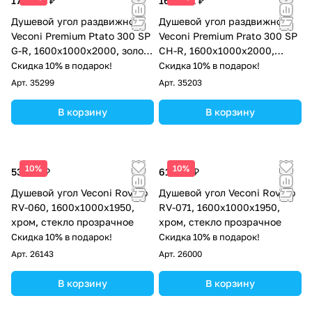
178 051 ₽
165 691 ₽
Душевой угол раздвижной
Душевой угол раздвижной
Veconi Premium Ptato 300 SP
Veconi Premium Prato 300 SP
G-R, 1600х1000x2000, золото
CH-R, 1600х1000x2000,
брашированный, стекло
хром, стекло прозрачное
Скидка 10% в подарок!
Скидка 10% в подарок!
прозрачное
Арт.
35299
Арт.
35203
В корзину
В корзину
10%
10%
53 703 ₽
61 820 ₽
Душевой угол Veconi Rovigo
Душевой угол Veconi Rovigo
RV-060, 1600х1000х1950,
RV-071, 1600х1000х1950,
хром, стекло прозрачное
хром, стекло прозрачное
Скидка 10% в подарок!
Скидка 10% в подарок!
Арт.
26143
Арт.
26000
В корзину
В корзину