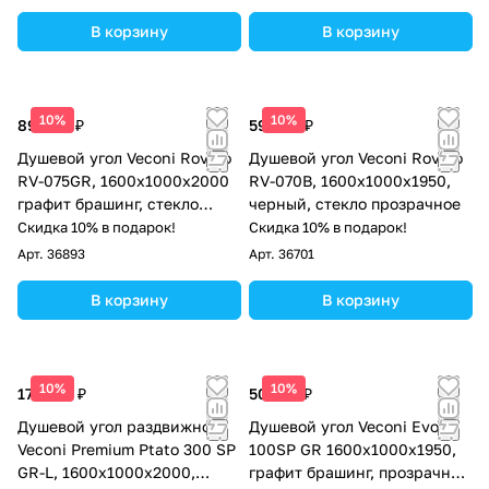
В корзину
В корзину
10%
10%
89 004 ₽
59 434 ₽
Душевой угол Veconi Rovigo
Душевой угол Veconi Rovigo
RV-075GR, 1600х1000х2000
RV-070B, 1600х1000х1950,
графит брашинг, стекло
черный, стекло прозрачное
прозрачное
Скидка 10% в подарок!
Скидка 10% в подарок!
Арт.
36893
Арт.
36701
В корзину
В корзину
10%
10%
178 051 ₽
50 542 ₽
Душевой угол раздвижной
Душевой угол Veconi Evo
Veconi Premium Ptato 300 SP
100SP GR 1600х1000x1950,
GR-L, 1600х1000x2000,
графит брашинг, прозрачное