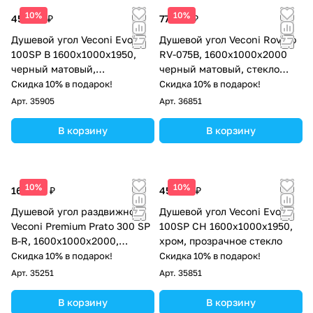
10%
10%
45 064 ₽
77 962 ₽
Душевой угол Veconi Evo
Душевой угол Veconi Rovigo
100SP B 1600х1000x1950,
RV-075B, 1600х1000х2000
черный матовый,
черный матовый, стекло
прозрачное стекло
прозрачное
Скидка 10% в подарок!
Скидка 10% в подарок!
Арт.
35905
Арт.
36851
В корзину
В корзину
10%
10%
162 971 ₽
45 064 ₽
Душевой угол раздвижной
Душевой угол Veconi Evo
Veconi Premium Prato 300 SP
100SP CH 1600х1000x1950,
B-R, 1600х1000x2000,
хром, прозрачное стекло
черный матовый, стекло
Скидка 10% в подарок!
Скидка 10% в подарок!
прозрачное
Арт.
35251
Арт.
35851
В корзину
В корзину