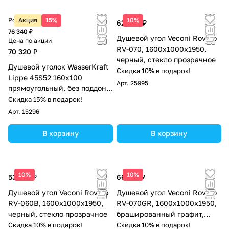
Розничная цена
Акция
15%
10%
62 420 ₽
76 340 ₽
Душевой угол Veconi Rovigo
Цена по акции
RV-070, 1600х1000х1950,
70 320 ₽
черный, стекло прозрачное
Душевой уголок WasserKraft
Скидка 10% в подарок!
Lippe 45S52 160х100
Арт.
25995
прямоугольный, без поддона,
прозрачное стекло, хром
Скидка 15% в подарок!
Арт.
15296
В корзину
В корзину
10%
10%
53 703 ₽
66 217 ₽
Душевой угол Veconi Rovigo
Душевой угол Veconi Rovigo
RV-060B, 1600х1000х1950,
RV-070GR, 1600х1000х1950,
черный, стекло прозрачное
брашированный графит,
стекло прозрачное
Скидка 10% в подарок!
Скидка 10% в подарок!