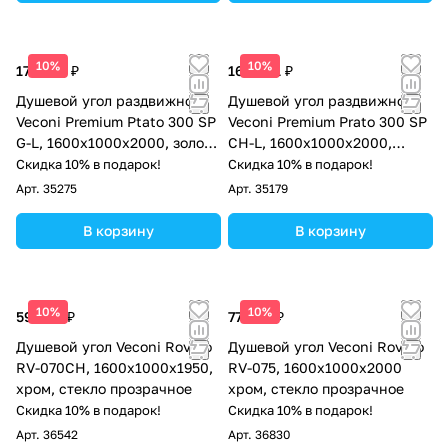
10%
10%
178 051 ₽
165 691 ₽
Душевой угол раздвижной
Душевой угол раздвижной
Veconi Premium Ptato 300 SP
Veconi Premium Prato 300 SP
G-L, 1600х1000x2000, золото
CH-L, 1600х1000x2000,
брашированный, стекло
хром, стекло прозрачное
Скидка 10% в подарок!
Скидка 10% в подарок!
прозрачное
Арт.
35275
Арт.
35179
В корзину
В корзину
10%
10%
59 434 ₽
77 962 ₽
Душевой угол Veconi Rovigo
Душевой угол Veconi Rovigo
RV-070CH, 1600х1000х1950,
RV-075, 1600х1000х2000
хром, стекло прозрачное
хром, стекло прозрачное
Скидка 10% в подарок!
Скидка 10% в подарок!
Арт.
36542
Арт.
36830