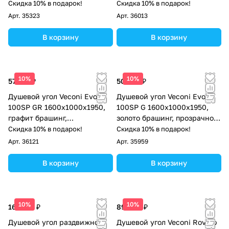
брашированный графит,
стекло
Скидка 10% в подарок!
Скидка 10% в подарок!
стекло прозрачное
Арт.
35323
Арт.
36013
В корзину
В корзину
10%
10%
57 575 ₽
50 542 ₽
Душевой угол Veconi Evo
Душевой угол Veconi Evo
100SP GR 1600х1000x1950,
100SP G 1600х1000x1950,
графит брашинг,
золото брашинг, прозрачное
тонированное стекло
стекло
Скидка 10% в подарок!
Скидка 10% в подарок!
Арт.
36121
Арт.
35959
В корзину
В корзину
10%
10%
162 971 ₽
89 004 ₽
Душевой угол раздвижной
Душевой угол Veconi Rovigo