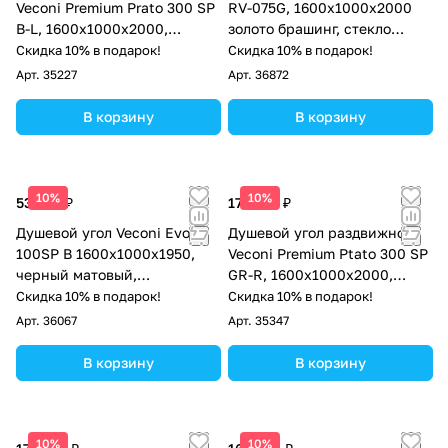
Veconi Premium Prato 300 SP
RV-075G, 1600х1000х2000
B-L, 1600х1000x2000,
золото брашинг, стекло
черный матовый, стекло
прозрачное
Скидка 10% в подарок!
Скидка 10% в подарок!
прозрачное
Арт.
35227
Арт.
36872
В корзину
В корзину
10%
10%
53 160 ₽
178 051 ₽
Душевой угол Veconi Evo
Душевой угол раздвижной
100SP B 1600х1000x1950,
Veconi Premium Ptato 300 SP
черный матовый,
GR-R, 1600х1000x2000,
тонированное стекло
брашированный графит,
Скидка 10% в подарок!
Скидка 10% в подарок!
стекло прозрачное
Арт.
36067
Арт.
35347
В корзину
В корзину
10%
10%