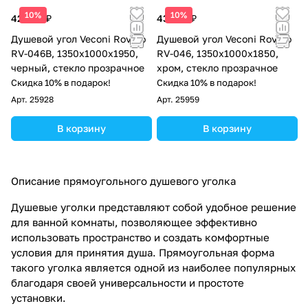
10%
10%
42 346 ₽
43 166 ₽
Душевой угол Veconi Rovigo
Душевой угол Veconi Rovigo
RV-046B, 1350х1000х1950,
RV-046, 1350х1000х1850,
черный, стекло прозрачное
хром, стекло прозрачное
Скидка 10% в подарок!
Скидка 10% в подарок!
Арт.
25928
Арт.
25959
В корзину
В корзину
Описание прямоугольного душевого уголка
Душевые уголки представляют собой удобное решение
для ванной комнаты, позволяющее эффективно
использовать пространство и создать комфортные
условия для принятия душа. Прямоугольная форма
такого уголка является одной из наиболее популярных
благодаря своей универсальности и простоте
установки.