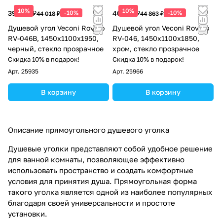
10%
10%
39 616 ₽
-10%
40 377 ₽
-10%
44 018 ₽
44 863 ₽
Душевой угол Veconi Rovigo
Душевой угол Veconi Rovigo
RV-046B, 1450х1100х1950,
RV-046, 1450х1100х1850,
черный, стекло прозрачное
хром, стекло прозрачное
Скидка 10% в подарок!
Скидка 10% в подарок!
Арт.
25935
Арт.
25966
В корзину
В корзину
Описание прямоугольного душевого уголка
Душевые уголки представляют собой удобное решение
для ванной комнаты, позволяющее эффективно
использовать пространство и создать комфортные
условия для принятия душа. Прямоугольная форма
такого уголка является одной из наиболее популярных
благодаря своей универсальности и простоте
установки.