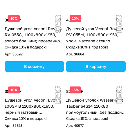
10%
10%
38 572 ₽
41 532 ₽
Душевой угол Veconi Rovigo
Душевой угол Veconi Rovigo
RV-055G, 1100х800х1950,
RV-055M, 1100х800х1950,
золото брашинг, прозрачное
хром, матовое стекло
стекло
Скидка 10% в подарок!
Скидка 10% в подарок!
Арт.
36592
Арт.
36664
В корзину
В корзину
10%
15%
38 100 ₽
87 000 ₽
Душевой угол Veconi Evo
Душевой уголок WasserKraft
100SP B 1100х800x1950,
Tauber 64S14 110х80
черный матовый,
прямоугольный, без поддона,
прозрачное стекло
прозрачное стекло, никель
Скидка 10% в подарок!
Скидка 15% в подарок!
Арт.
35873
Арт.
40977