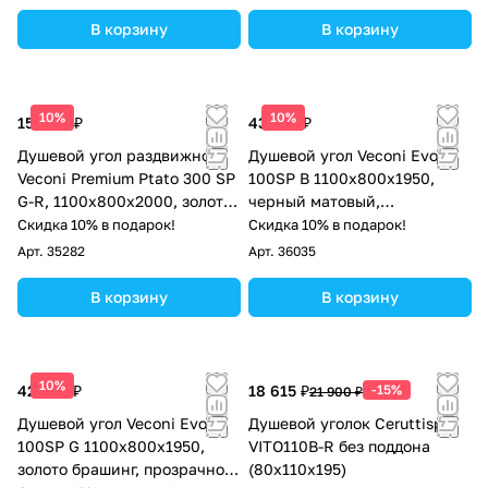
В корзину
В корзину
10%
10%
157 113 ₽
43 697 ₽
Душевой угол раздвижной
Душевой угол Veconi Evo
Veconi Premium Ptato 300 SP
100SP B 1100х800x1950,
G-R, 1100х800x2000, золото
черный матовый,
брашированный, стекло
тонированное стекло
Скидка 10% в подарок!
Скидка 10% в подарок!
прозрачное
Арт.
35282
Арт.
36035
В корзину
В корзину
10%
42 624 ₽
18 615 ₽
-15%
21 900 ₽
Душевой угол Veconi Evo
Душевой уголок Ceruttispa
100SP G 1100х800x1950,
VITO110B-R без поддона
золото брашинг, прозрачное
(80x110x195)