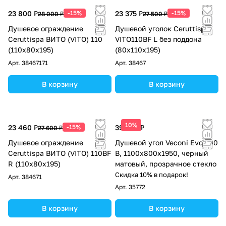
23 800 ₽
-15%
23 375 ₽
-15%
28 000 ₽
27 500 ₽
Душевое ограждение
Душевой уголок Ceruttispa
Ceruttispa ВИТО (VITO) 110
VITO110BF L без поддона
(110x80x195)
(80x110x195)
Арт.
38467171
Арт.
38467
В корзину
В корзину
10%
23 460 ₽
-15%
39 245 ₽
27 600 ₽
Душевое ограждение
Душевой угол Veconi Evo 300
Ceruttispa ВИТО (VITO) 110BF
B, 1100х800x1950, черный
R (110x80x195)
матовый, прозрачное стекло
Скидка 10% в подарок!
Арт.
384671
Арт.
35772
В корзину
В корзину