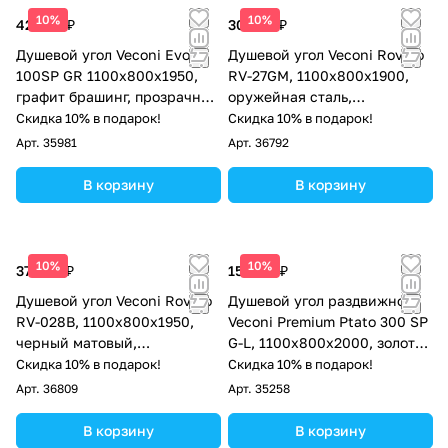
10%
10%
42 624 ₽
30 428 ₽
Душевой угол Veconi Evo
Душевой угол Veconi Rovigo
100SP GR 1100х800x1950,
RV-27GM, 1100x800x1900,
графит брашинг, прозрачное
оружейная сталь,
стекло
прозрачное стекло
Скидка 10% в подарок!
Скидка 10% в подарок!
Арт.
35981
Арт.
36792
В корзину
В корзину
10%
10%
37 964 ₽
157 113 ₽
Душевой угол Veconi Rovigo
Душевой угол раздвижной
RV-028B, 1100х800х1950,
Veconi Premium Ptato 300 SP
черный матовый,
G-L, 1100х800x2000, золото
прозрачное стекло
брашированный, стекло
Скидка 10% в подарок!
Скидка 10% в подарок!
прозрачное
Арт.
36809
Арт.
35258
В корзину
В корзину