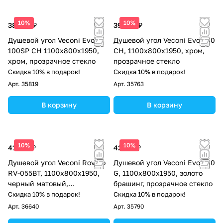
10%
10%
38 100 ₽
39 245 ₽
Душевой угол Veconi Evo
Душевой угол Veconi Evo 300
100SP CH 1100х800x1950,
CH, 1100х800x1950, хром,
хром, прозрачное стекло
прозрачное стекло
Скидка 10% в подарок!
Скидка 10% в подарок!
Арт.
35819
Арт.
35763
В корзину
В корзину
10%
10%
41 532 ₽
42 121 ₽
Душевой угол Veconi Rovigo
Душевой угол Veconi Evo 300
RV-055BT, 1100х800х1950,
G, 1100х800x1950, золото
черный матовый,
брашинг, прозрачное стекло
тонированное стекло
Скидка 10% в подарок!
Скидка 10% в подарок!
Арт.
36640
Арт.
35790