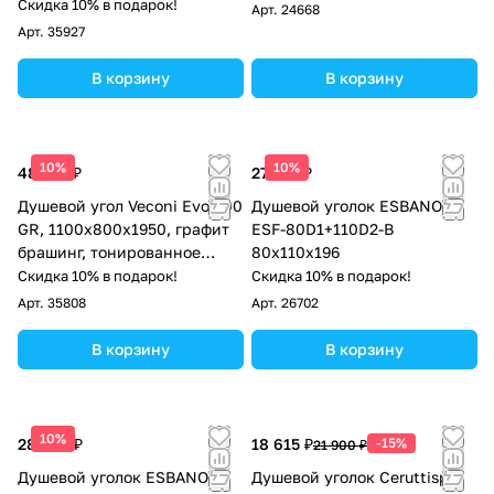
стекло
Скидка 10% в подарок!
Арт.
24668
Арт.
35927
В корзину
В корзину
10%
10%
48 136 ₽
27 413 ₽
Душевой угол Veconi Evo 300
Душевой уголок ESBANO
GR, 1100х800x1950, графит
ESF-80D1+110D2-B
брашинг, тонированное
80х110х196
матовое стекло
Скидка 10% в подарок!
Скидка 10% в подарок!
Арт.
35808
Арт.
26702
В корзину
В корзину
10%
28 050 ₽
18 615 ₽
-15%
21 900 ₽
Душевой уголок ESBANO
Душевой уголок Ceruttispa