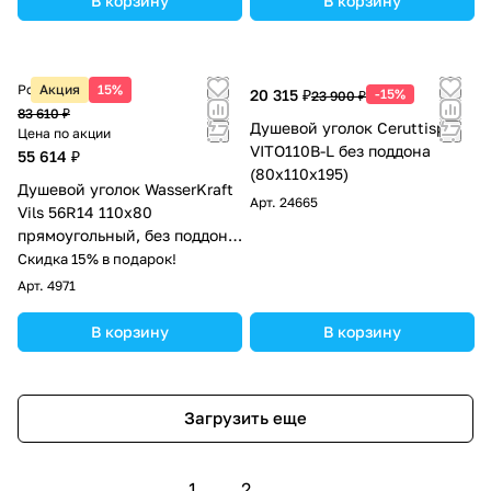
В корзину
В корзину
Розничная цена
Акция
15%
20 315 ₽
-15%
23 900 ₽
83 610 ₽
Душевой уголок Ceruttispa
Цена по акции
VITO110B-L без поддона
55 614 ₽
(80x110x195)
Душевой уголок WasserKraft
Арт.
24665
Vils 56R14 110х80
прямоугольный, без поддона,
прозрачное стекло, хром
Скидка 15% в подарок!
Арт.
4971
В корзину
В корзину
Загрузить еще
1
2