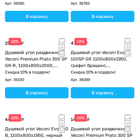
Арт.
36580
Арт.
36783
В корзину
В корзину
10%
10%
157 113 ₽
47 311 ₽
Душевой угол раздвижной
Душевой угол Veconi Evo
Veconi Premium Ptato 300 SP
100SP GR 1100х800x1950,
GR-R, 1100х800x2000,
графит брашинг,
брашированный графит,
тонированное стекло
Скидка 10% в подарок!
Скидка 10% в подарок!
стекло прозрачное
Арт.
35330
Арт.
36089
В корзину
В корзину
10%
10%
44 698 ₽
142 717 ₽
Душевой угол Veconi Evo 300
Душевой угол раздвижной
B, 1100х800x1950, черный
Veconi Premium Prato 300 SP