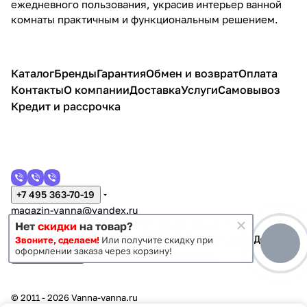
ежедневного пользования, украсив интерьер ванной
комнаты практичным и функциональным решением.
Каталог
Бренды
Гарантия
Обмен и возврат
Оплата
Контакты
О компании
Доставка
Услуги
Самовывоз
Кредит и рассрочка
+7 495 363-70-19
magazin-vanna@yandex.ru
г. Москва, Митино, улица Пятницкое шоссе 47
Нет
скидки
на товар?
Звоните, сделаем!
Или получите скидку при
оформлении заказа через корзину!
Темная тема
Конфиденциальность
Оферта
© 2011 - 2026 Vanna-vanna.ru