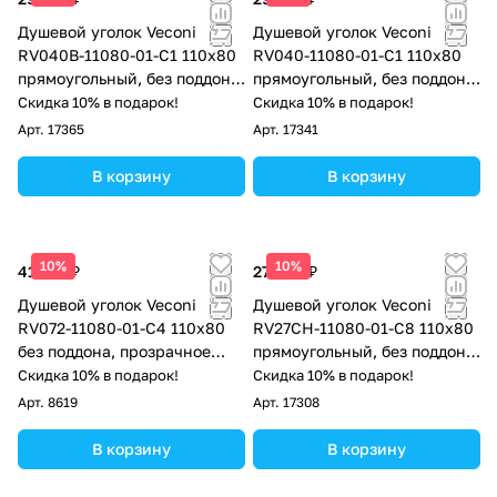
Душевой уголок Veconi
Душевой уголок Veconi
RV040B-11080-01-C1 110х80
RV040-11080-01-C1 110х80
прямоугольный, без поддона,
прямоугольный, без поддона,
прозрачное стекло, чёрный
прозрачное стекло, хром
Скидка 10% в подарок!
Скидка 10% в подарок!
матовый
Арт.
17365
Арт.
17341
В корзину
В корзину
10%
10%
41 412 ₽
27 698 ₽
Душевой уголок Veconi
Душевой уголок Veconi
RV072-11080-01-C4 110х80
RV27CH-11080-01-C8 110х80
без поддона, прозрачное
прямоугольный, без поддона,
стекло, хром
прозрачное стекло, хром
Скидка 10% в подарок!
Скидка 10% в подарок!
Арт.
8619
Арт.
17308
В корзину
В корзину