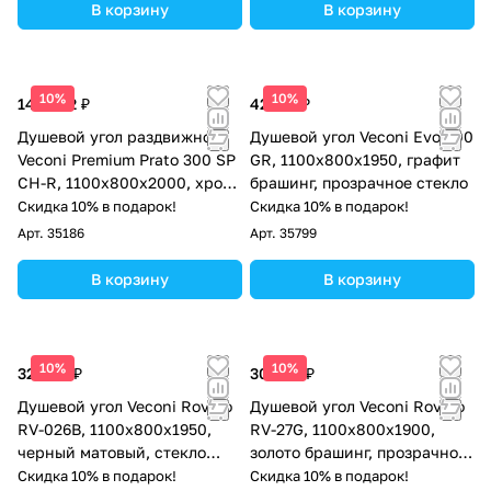
В корзину
В корзину
10%
10%
144 562 ₽
42 121 ₽
Душевой угол раздвижной
Душевой угол Veconi Evo 300
Veconi Premium Prato 300 SP
GR, 1100х800x1950, графит
CH-R, 1100х800x2000, хром,
брашинг, прозрачное стекло
стекло прозрачное
Скидка 10% в подарок!
Скидка 10% в подарок!
Арт.
35186
Арт.
35799
В корзину
В корзину
10%
10%
32 604 ₽
30 428 ₽
Душевой угол Veconi Rovigo
Душевой угол Veconi Rovigo
RV-026B, 1100х800х1950,
RV-27G, 1100x800x1900,
черный матовый, стекло
золото брашинг, прозрачное
прозрачное
стекло
Скидка 10% в подарок!
Скидка 10% в подарок!