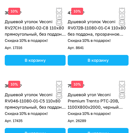
10%
10%
30 153 ₽
41 412 ₽
Душевой уголок Veconi
Душевой уголок Veconi
RV27CH-11080-02-C8 110х80
RV072B-11080-01-C4 110х80
прямоугольный, без поддона,
без поддона, прозрачное
матовое стекло, хром
стекло, черный матовый
Скидка 10% в подарок!
Скидка 10% в подарок!
Арт.
17316
Арт.
8641
В корзину
В корзину
10%
10%
36 210 ₽
75 196 ₽
Душевой уголок Veconi
Душевой угол Veconi
RV046-11080-01-C5 110х80
Premium Trento PTC-20B,
прямоугольный, без поддона,
1100Х800x2000, черный
прозрачное стекло, хром
матовый, стекло прозрачное
Скидка 10% в подарок!
Скидка 10% в подарок!
Арт.
17435
Арт.
26289