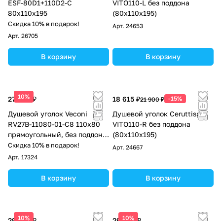
ESF-80D1+110D2-C
VITO110-L без поддона
80х110х195
(80x110x195)
Скидка 10% в подарок!
Арт.
24653
Арт.
26705
В корзину
В корзину
10%
27 698 ₽
18 615 ₽
-15%
21 900 ₽
Душевой уголок Veconi
Душевой уголок Ceruttispa
RV27B-11080-01-C8 110х80
VITO110-R без поддона
прямоугольный, без поддона,
(80x110x195)
прозрачное стекло, черный
Скидка 10% в подарок!
Арт.
24667
матовый
Арт.
17324
В корзину
В корзину
10%
10%
29 746 ₽
29 746 ₽