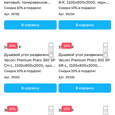
матовый, тонированное
B-R, 1100х800x2000, черный
матовое стекло
матовый, стекло прозрачное
Скидка 10% в подарок!
Скидка 10% в подарок!
Арт.
35781
Арт.
35234
В корзину
В корзину
10%
10%
144 562 ₽
157 113 ₽
Душевой угол раздвижной
Душевой угол раздвижной
Veconi Premium Prato 300 SP
Veconi Premium Ptato 300 SP
CH-L, 1100х800x2000, хром,
GR-L, 1100х800x2000,
стекло прозрачное
брашированный графит,
Скидка 10% в подарок!
Скидка 10% в подарок!
стекло прозрачное
Арт.
35162
Арт.
35306
В корзину
В корзину
10%
10%
38 572 ₽
32 604 ₽