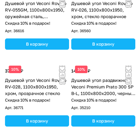
Душевой угол Veconi Rovigo
Душевой угол Veconi Rovigo
RV-055GM, 1100х800х1950,
RV-026, 1100х800х1950,
оружейная сталь,
хром, стекло прозрачное
прозрачное стекло
Скидка 10% в подарок!
Скидка 10% в подарок!
Арт.
36616
Арт.
36560
В корзину
В корзину
10%
10%
37 964 ₽
142 717 ₽
Душевой угол Veconi Rovigo
Душевой угол раздвижной
RV-028, 1100х800х1950,
Veconi Premium Prato 300 SP
хром, прозрачное стекло
B-L, 1100х800x2000, черный
матовый, стекло прозрачное
Скидка 10% в подарок!
Скидка 10% в подарок!
Арт.
36771
Арт.
35210
В корзину
В корзину