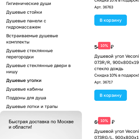
Скидка 10% в подарок
Гигиенические души
Арт.
36763
Душевые стойки
В корзину
Душевые панели с
гидромассажем
Встраиваемые душевые
комплекты
10%
54 127 ₽
Душевые стеклянные
Душевой угол Veconi
перегородки
073R/R, 900х800х19
Душевые стеклянные двери в
стекло дождь
нишу
Скидка 10% в подарок
Душевые уголки
Арт.
36717
Душевые кабины
В корзину
Поддоны для душа
Душевые лотки и трапы
10%
60 585 ₽
Душевой угол Veconi
073RG/L, 900х800х1