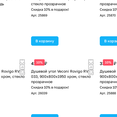
дь
стекло прозрачное
прозрачн
!
Скидка 10% в подарок!
Скидка 10
Арт.
25869
Арт.
25870
В корзину
В корз
10%
10%
41 118 ₽
33 125 ₽
 Rovigo RV-
Душевой угол Veconi Rovigo RV-
Душевой 
 хром, стекло
033, 900х800х1950 хром, стекло
900x800x
прозрачное
прозрачн
!
Скидка 10% в подарок!
Скидка 10
Арт.
26039
Арт.
25888