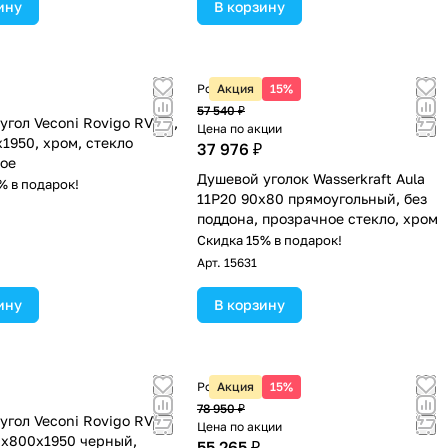
ину
В корзину
Розничная цена
Акция
15%
57 540 ₽
угол Veconi Rovigo RV-10,
Цена по акции
1950, хром, стекло
37 976 ₽
ое
Душевой уголок Wasserkraft Aula
% в подарок!
11P20 90х80 прямоугольный, без
поддона, прозрачное стекло, хром
Скидка 15% в подарок!
Арт.
15631
ину
В корзину
Розничная цена
Акция
15%
78 950 ₽
угол Veconi Rovigo RV-
Цена по акции
0х800х1950 черный,
55 265 ₽