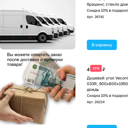
брашинг, стекло дож
Скидка 10% в подарок
Арт.
36741
В корзину
10%
47 457 ₽
Душевой угол Veconi
033R, 900х800х1950
дождь
Скидка 10% в подарок
Арт.
26224