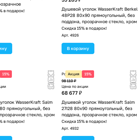
розрачное
Душевой уголок WasserKraft Berkel
% в подарок!
48P28 80х90 прямоугольный, без
поддона, прозрачное стекло, хром
Скидка 15% в подарок!
Арт.
4926
ину
В корзину
 цена
15%
Розничная цена
Акция
15%
98 110 ₽
ции
Цена по акции
68 677 ₽
уголок WasserKraft Salm
Душевой уголок WasserKraft Salm
х80 прямоугольный, без
27I28 80х90 прямоугольный, без
 прозрачное стекло, хром
поддона, прозрачное стекло, хром
% в подарок!
Скидка 15% в подарок!
Арт.
4932