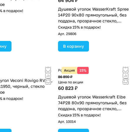
64 904 ₽
ое
Душевой уголок WasserKraft Spree
% в подарок!
14P20 90х80 прямоугольный, без
поддона, прозрачное стекло,
никель
Скидка 15% в подарок!
Арт.
29806
ину
В корзину
Розничная цена
Акция
15%
86 890 ₽
угол Veconi Rovigo RV-14,
Цена по акции
1950, черный, стекло
60 823 ₽
ое
Душевой уголок Wasserkraft Elbe
% в подарок!
74P28 80х90 прямоугольный, без
поддона, прозрачное стекло,
черный
Скидка 15% в подарок!
Арт.
10014