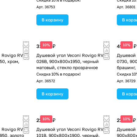
!
Скидка 10% в подарок!
Скидка 10
Арт.
36753
Арт.
36801
В корзину
В корз
10%
10%
31 126 ₽
49 216 ₽
 Rovigo RV-
Душевой угол Veconi Rovigo RV-
Душевой 
50, хром,
026B, 900х800х1950, черный
073G, 90
матовый, стекло прозрачное
брашинг,
!
Скидка 10% в подарок!
Скидка 10
Арт.
36572
Арт.
36729
В корзину
В корз
10%
10%
21 322 ₽
21 322 ₽
 Rovigo RV-
Душевой угол Veconi Rovigo RV-
Душевой 
950, золото
101B, 900x800x1900, черный,
900x800x