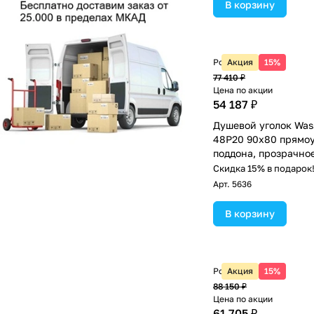
В корзину
Розничная цена
Акция
15%
77 410 ₽
Цена по акции
54 187 ₽
Душевой уголок Wass
48P20 90х80 прямоу
поддона, прозрачное
Скидка 15% в подарок
Арт.
5636
В корзину
Розничная цена
Акция
15%
88 150 ₽
Цена по акции
61 705 ₽