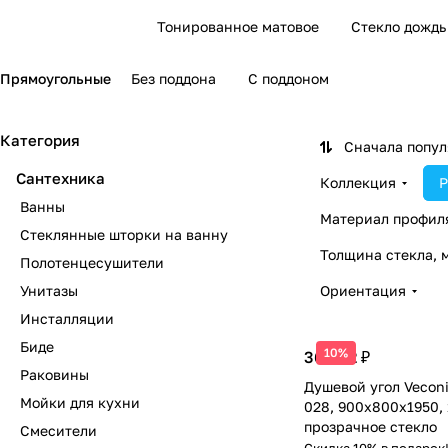
Тонированное матовое
Стекло дождь
Прямоугольные
Без поддона
С поддоном
Категория
Сначала попу
Сантехника
Коллекция
Р
Ванны
Материал профил
Стеклянные шторки на ванну
Толщина стекла, 
Полотенцесушители
Унитазы
Ориентация
Инсталляции
Биде
10%
36 342 ₽
Раковины
Душевой угол Veconi
Мойки для кухни
028, 900х800х1950,
прозрачное стекло
Смесители