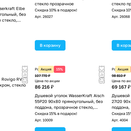
стекло прозрачное
стекло п
erkraft Elbe
Скидка 10% в подарок!
Скидка 10
гольный, без
Арт.
26027
Арт.
26068
 стекло,
!
В корзину
В корз
Розничная цена
Акция
15%
Розничная
Акция
107 770 ₽
98 810 ₽
 Rovigo RV-
Цена по акции
Цена по ак
хром, стекло
86 216 ₽
69 167 ₽
Душевой уголок WasserKraft Aisch
Душевой 
!
55P20 90х80 прямоугольный, без
27I20 90
поддона, прозрачное стекло,
поддона,
матовое золото
Скидка 15% в подарок!
Скидка 15
Арт.
10009
Арт.
4004