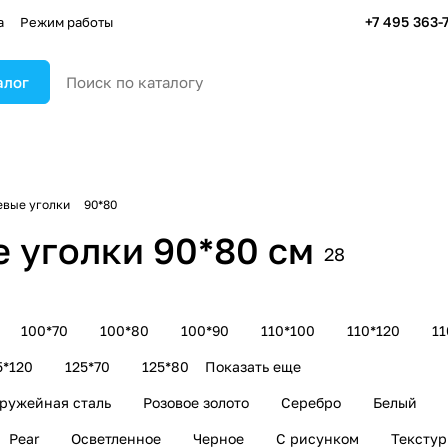
+7 495 363-
а
Режим работы
алог
вые уголки
90*80
 уголки 90*80 см
28
100*70
100*80
100*90
110*100
110*120
11
5*120
125*70
125*80
Показать еще
ружейная сталь
Розовое золото
Серебро
Белый
Pear
Осветленное
Черное
С рисунком
Тексту