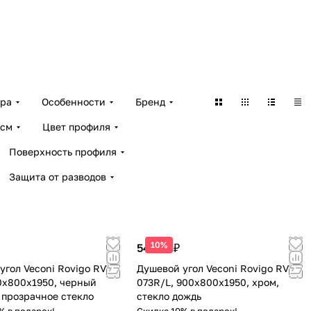
ара
Особенности
Бренд
 см
Цвет профиля
Поверхность профиля
Защита от разводов
10%
54 127 ₽
угол Veconi Rovigo RV-
Душевой угол Veconi Rovigo RV-
0х800х1950, черный
073R/L, 900х800х1950, хром,
 прозрачное стекло
стекло дождь