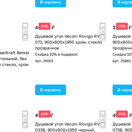
В корзину
В корз
10%
10%
46 538 ₽
33 102 ₽
Душевой угол Veconi Rovigo RV-
Душевой 
073, 900х800х1950 хром, стекло
900x800x
прозрачное
прозрачн
erKraft Berkel
Скидка 10% в подарок!
Скидка 10
гольный, без
Арт.
26003
Арт.
25863
 стекло, хром
!
В корзину
В корз
10%
10%
41 118 ₽
46 538 ₽
Душевой угол Veconi Rovigo RV-
Душевой 
033B, 900х800х1950 черный,
073B, 90