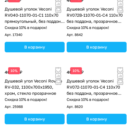
29 128 ₽
40 318 ₽
Душевой уголок Veconi
Душевой уголок Veconi
RV040-11070-01-C1 110х70
RV072B-11070-01-C4 110х70
прямоугольный, без поддона,
без поддона, прозрачное
прозрачное стекло, хром
стекло, черный матовый
Скидка 10% в подарок!
Скидка 10% в подарок!
Арт.
17340
Арт.
8642
В корзину
В корзину
10%
10%
46 962 ₽
40 318 ₽
Душевой угол Veconi Rovigo
Душевой уголок Veconi
RV-032, 1100х700х1950,
RV072-11070-01-C4 110х70
хром, стекло прозрачное
без поддона, прозрачное
стекло, хром
Скидка 10% в подарок!
Скидка 10% в подарок!
Арт.
25988
Арт.
8620
В корзину
В корзину