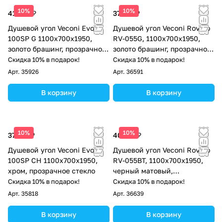
10%
10%
41 461 ₽
37 710 ₽
Душевой угол Veconi Evo
Душевой угол Veconi Rovigo
100SP G 1100х700x1950,
RV-055G, 1100х700х1950,
золото брашинг, прозрачное
золото брашинг, прозрачное
стекло
стекло
Скидка 10% в подарок!
Скидка 10% в подарок!
Арт.
35926
Арт.
36591
В корзину
В корзину
10%
10%
37 181 ₽
40 513 ₽
Душевой угол Veconi Evo
Душевой угол Veconi Rovigo
100SP CH 1100х700x1950,
RV-055BT, 1100х700х1950,
хром, прозрачное стекло
черный матовый,
тонированное стекло
Скидка 10% в подарок!
Скидка 10% в подарок!
Арт.
35818
Арт.
36639
В корзину
В корзину