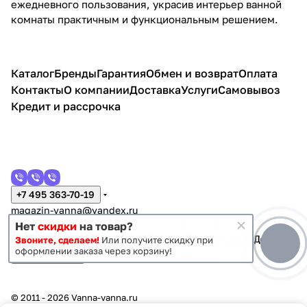
ежедневного пользования, украсив интерьер ванной
комнаты практичным и функциональным решением.
Каталог
Бренды
Гарантия
Обмен и возврат
Оплата
Контакты
О компании
Доставка
Услуги
Самовывоз
Кредит и рассрочка
+7 495 363-70-19
magazin-vanna@yandex.ru
г. Москва, Митино, улица Пятницкое шоссе 47
Нет
скидки
на товар?
Звоните, сделаем!
Или получите скидку при
оформлении заказа через корзину!
Темная тема
Конфиденциальность
Оферта
© 2011 - 2026 Vanna-vanna.ru