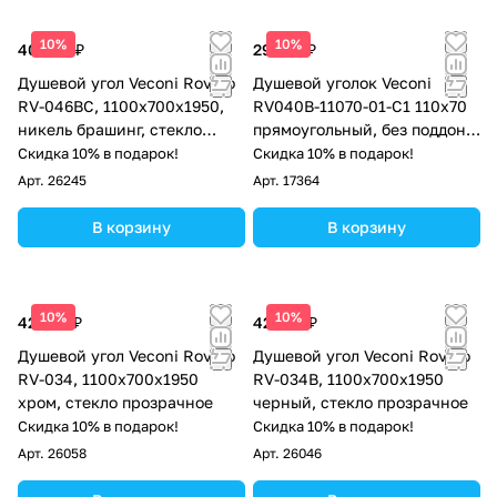
10%
10%
40 834 ₽
29 128 ₽
Душевой угол Veconi Rovigo
Душевой уголок Veconi
RV-046BС, 1100х700х1950,
RV040B-11070-01-C1 110х70
никель брашинг, стекло
прямоугольный, без поддона,
прозрачное
прозрачное стекло, чёрный
Скидка 10% в подарок!
Скидка 10% в подарок!
матовый
Арт.
26245
Арт.
17364
В корзину
В корзину
10%
10%
42 416 ₽
42 416 ₽
Душевой угол Veconi Rovigo
Душевой угол Veconi Rovigo
RV-034, 1100х700х1950
RV-034B, 1100х700х1950
хром, стекло прозрачное
черный, стекло прозрачное
Скидка 10% в подарок!
Скидка 10% в подарок!
Арт.
26058
Арт.
26046