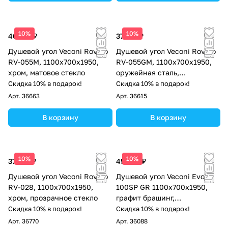
10%
10%
40 513 ₽
37 710 ₽
Душевой угол Veconi Rovigo
Душевой угол Veconi Rovigo
RV-055M, 1100х700х1950,
RV-055GM, 1100х700х1950,
хром, матовое стекло
оружейная сталь,
прозрачное стекло
Скидка 10% в подарок!
Скидка 10% в подарок!
Арт.
36663
Арт.
36615
В корзину
В корзину
10%
10%
37 102 ₽
45 939 ₽
Душевой угол Veconi Rovigo
Душевой угол Veconi Evo
RV-028, 1100х700х1950,
100SP GR 1100х700x1950,
хром, прозрачное стекло
графит брашинг,
тонированное стекло
Скидка 10% в подарок!
Скидка 10% в подарок!
Арт.
36770
Арт.
36088