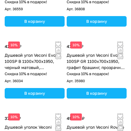
прозрачное стекло
Скидка 10% в подарок!
Скидка 10% в подарок!
Арт.
36559
Арт.
36808
В корзину
В корзину
10%
10%
42 412 ₽
41 461 ₽
Душевой угол Veconi Evo
Душевой угол Veconi Evo
100SP B 1100х700x1950,
100SP GR 1100х700x1950,
черный матовый,
графит брашинг, прозрачное
тонированное стекло
стекло
Скидка 10% в подарок!
Скидка 10% в подарок!
Арт.
36034
Арт.
35980
В корзину
В корзину
10%
10%
37 318 ₽
49 094 ₽
Душевой уголок Veconi
Душевой угол Veconi Rovigo