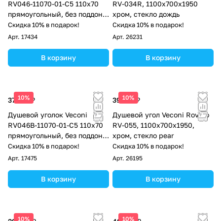
RV046-11070-01-C5 110х70
RV-034R, 1100х700х1950
прямоугольный, без поддона,
хром, стекло дождь
прозрачное стекло, хром
Скидка 10% в подарок!
Скидка 10% в подарок!
Арт.
17434
Арт.
26231
В корзину
В корзину
10%
10%
37 318 ₽
39 714 ₽
Душевой уголок Veconi
Душевой угол Veconi Rovigo
RV046B-11070-01-C5 110х70
RV-055, 1100х700х1950,
прямоугольный, без поддона,
хром, стекло pear
прозрачное стекло, чёрный
Скидка 10% в подарок!
Скидка 10% в подарок!
матовый
Арт.
17475
Арт.
26195
В корзину
В корзину
10%
10%