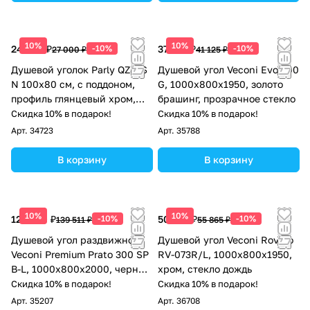
10%
10%
24 300 ₽
-10%
37 013 ₽
-10%
27 000 ₽
41 125 ₽
Душевой уголок Parly QZ81S
Душевой угол Veconi Evo 300
N 100х80 см, с поддоном,
G, 1000х800x1950, золото
профиль глянцевый хром,
брашинг, прозрачное стекло
стекло тонированное
Скидка 10% в подарок!
Скидка 10% в подарок!
Арт.
34723
Арт.
35788
В корзину
В корзину
10%
10%
125 560 ₽
-10%
50 279 ₽
-10%
139 511 ₽
55 865 ₽
Душевой угол раздвижной
Душевой угол Veconi Rovigo
Veconi Premium Prato 300 SP
RV-073R/L, 1000х800х1950,
B-L, 1000х800x2000, черный
хром, стекло дождь
матовый, стекло прозрачное
Скидка 10% в подарок!
Скидка 10% в подарок!
Арт.
35207
Арт.
36708