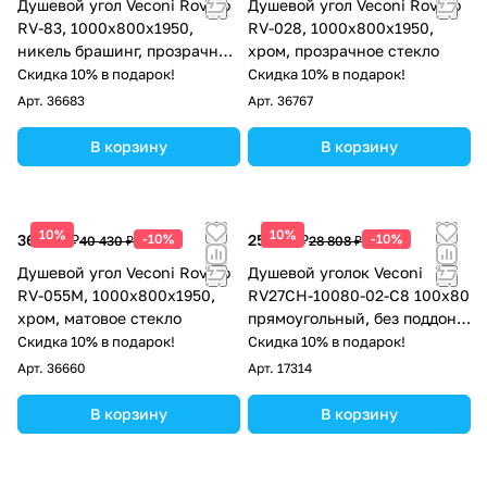
Душевой угол Veconi Rovigo
Душевой угол Veconi Rovigo
RV-83, 1000х800х1950,
RV-028, 1000х800х1950,
никель брашинг, прозрачное
хром, прозрачное стекло
стекло
Скидка 10% в подарок!
Скидка 10% в подарок!
Арт.
36683
Арт.
36767
В корзину
В корзину
10%
10%
36 387 ₽
-10%
25 927 ₽
-10%
40 430 ₽
28 808 ₽
Душевой угол Veconi Rovigo
Душевой уголок Veconi
RV-055M, 1000х800х1950,
RV27CH-10080-02-C8 100х80
хром, матовое стекло
прямоугольный, без поддона,
матовое стекло, хром
Скидка 10% в подарок!
Скидка 10% в подарок!
Арт.
36660
Арт.
17314
В корзину
В корзину