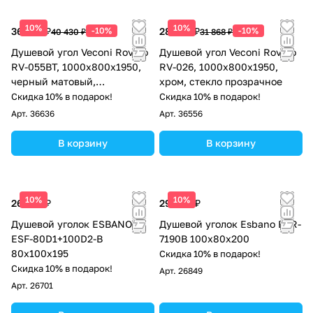
10%
10%
36 387 ₽
-10%
28 681 ₽
-10%
40 430 ₽
31 868 ₽
Душевой угол Veconi Rovigo
Душевой угол Veconi Rovigo
RV-055BT, 1000х800х1950,
RV-026, 1000х800х1950,
черный матовый,
хром, стекло прозрачное
тонированное стекло
Скидка 10% в подарок!
Скидка 10% в подарок!
Арт.
36636
Арт.
36556
В корзину
В корзину
10%
10%
26 138 ₽
29 963 ₽
Душевой уголок ESBANO
Душевой уголок Esbano ESR-
ESF-80D1+100D2-B
7190B 100x80x200
80х100х195
Скидка 10% в подарок!
Скидка 10% в подарок!
Арт.
26849
Арт.
26701