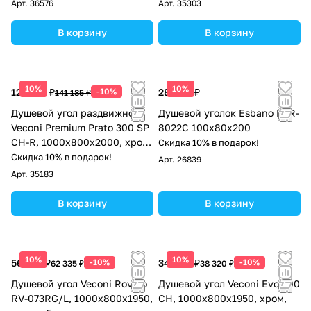
стекло прозрачное
Арт.
36576
Арт.
35303
В корзину
В корзину
10%
10%
127 067 ₽
-10%
28 688 ₽
141 185 ₽
Душевой угол раздвижной
Душевой уголок Esbano ESR-
Veconi Premium Prato 300 SP
8022C 100x80x200
CH-R, 1000х800x2000, хром,
Скидка 10% в подарок!
стекло прозрачное
Скидка 10% в подарок!
Арт.
26839
Арт.
35183
В корзину
В корзину
10%
10%
56 102 ₽
-10%
34 488 ₽
-10%
62 335 ₽
38 320 ₽
Душевой угол Veconi Rovigo
Душевой угол Veconi Evo 300
RV-073RG/L, 1000х800х1950,
CH, 1000х800x1950, хром,