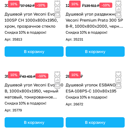
10%
10%
33 347 ₽
-10%
125 560 ₽
-10%
37 052 ₽
139 511 ₽
Душевой угол Veconi Evo
Душевой угол раздвижной
100SP CH 1000х800x1950,
Veconi Premium Prato 300 SP
хром, прозрачное стекло
B-R, 1000х800x2000, черный
матовый, стекло прозрачное
Скидка 10% в подарок!
Скидка 10% в подарок!
Арт.
35813
Арт.
35231
В корзину
В корзину
10%
10%
39 088 ₽
-10%
28 688 ₽
43 431 ₽
Душевой угол Veconi Evo 300
Душевой уголок ESBANO
B, 1000х800x1950, черный
ESA-108PS-C 100х80х195
матовый, тонированное
Скидка 10% в подарок!
матовое стекло
Скидка 10% в подарок!
Арт.
26672
Арт.
35779
В корзину
В корзину