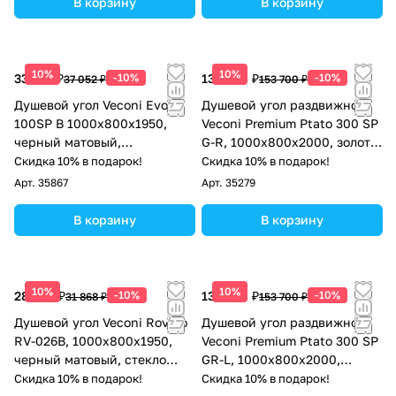
В корзину
В корзину
10%
10%
33 347 ₽
-10%
138 330 ₽
-10%
37 052 ₽
153 700 ₽
Душевой угол Veconi Evo
Душевой угол раздвижной
100SP B 1000х800x1950,
Veconi Premium Ptato 300 SP
черный матовый,
G-R, 1000х800x2000, золото
прозрачное стекло
брашированный, стекло
Скидка 10% в подарок!
Скидка 10% в подарок!
прозрачное
Арт.
35867
Арт.
35279
В корзину
В корзину
10%
10%
28 681 ₽
-10%
138 330 ₽
-10%
31 868 ₽
153 700 ₽
Душевой угол Veconi Rovigo
Душевой угол раздвижной
RV-026B, 1000х800х1950,
Veconi Premium Ptato 300 SP
черный матовый, стекло
GR-L, 1000х800x2000,
прозрачное
брашированный графит,
Скидка 10% в подарок!
Скидка 10% в подарок!