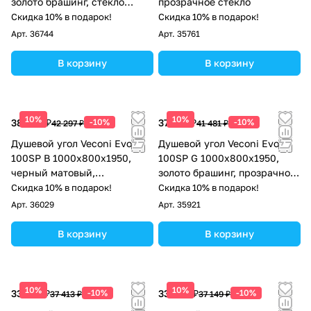
золото брашинг, стекло
прозрачное стекло
дождь
Скидка 10% в подарок!
Скидка 10% в подарок!
Арт.
36744
Арт.
35761
В корзину
В корзину
10%
10%
38 067 ₽
-10%
37 333 ₽
-10%
42 297 ₽
41 481 ₽
Душевой угол Veconi Evo
Душевой угол Veconi Evo
100SP B 1000х800x1950,
100SP G 1000х800x1950,
черный матовый,
золото брашинг, прозрачное
тонированное стекло
стекло
Скидка 10% в подарок!
Скидка 10% в подарок!
Арт.
36029
Арт.
35921
В корзину
В корзину
10%
10%
33 672 ₽
-10%
33 434 ₽
-10%
37 413 ₽
37 149 ₽