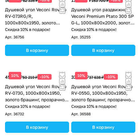
56 102 ₽
138 330 ₽
62 335 ₽
153 700 ₽
Душевой угол Veconi Rovigo
Душевой угол раздвижной
RV-073RG/R,
Veconi Premium Ptato 300 SP
1000х800х1950, золото
G-L, 1000х800x2000, золото
брашинг, стекло дождь
брашированный, стекло
Скидка 10% в подарок!
Скидка 10% в подарок!
прозрачное
Арт.
36756
Арт.
35255
В корзину
В корзину
10%
10%
45 197 ₽
-10%
33 874 ₽
-10%
50 219 ₽
37 638 ₽
Душевой угол Veconi Rovigo
Душевой угол Veconi Rovigo
RV-073G, 1000х800х1950,
RV-055G, 1000х800х1950,
золото брашинг, прозрачное
золото брашинг, прозрачное
стекло
стекло
Скидка 10% в подарок!
Скидка 10% в подарок!
Арт.
36732
Арт.
36588
В корзину
В корзину