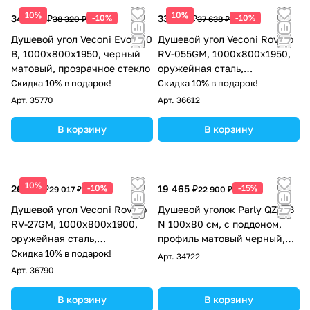
10%
10%
34 488 ₽
-10%
33 874 ₽
-10%
38 320 ₽
37 638 ₽
Душевой угол Veconi Evo 300
Душевой угол Veconi Rovigo
B, 1000х800x1950, черный
RV-055GM, 1000х800х1950,
матовый, прозрачное стекло
оружейная сталь,
прозрачное стекло
Скидка 10% в подарок!
Скидка 10% в подарок!
Арт.
35770
Арт.
36612
В корзину
В корзину
10%
26 115 ₽
-10%
19 465 ₽
-15%
29 017 ₽
22 900 ₽
Душевой угол Veconi Rovigo
Душевой уголок Parly QZ81B
RV-27GM, 1000x800x1900,
N 100х80 см, с поддоном,
оружейная сталь,
профиль матовый черный,
прозрачное стекло
стекло прозрачное
Скидка 10% в подарок!
Арт.
34722
Арт.
36790
В корзину
В корзину