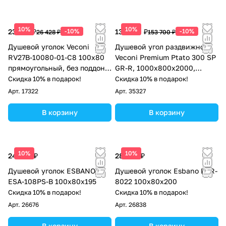
10%
10%
23 785 ₽
-10%
138 330 ₽
-10%
26 428 ₽
153 700 ₽
Душевой уголок Veconi
Душевой угол раздвижной
RV27B-10080-01-C8 100х80
Veconi Premium Ptato 300 SP
прямоугольный, без поддона,
GR-R, 1000х800x2000,
прозрачное стекло, черный
брашированный графит,
Скидка 10% в подарок!
Скидка 10% в подарок!
матовый
стекло прозрачное
Арт.
17322
Арт.
35327
В корзину
В корзину
10%
10%
24 863 ₽
28 050 ₽
Душевой уголок ESBANO
Душевой уголок Esbano ESR-
ESA-108PS-B 100х80х195
8022 100x80x200
Скидка 10% в подарок!
Скидка 10% в подарок!
Арт.
26676
Арт.
26838
В корзину
В корзину