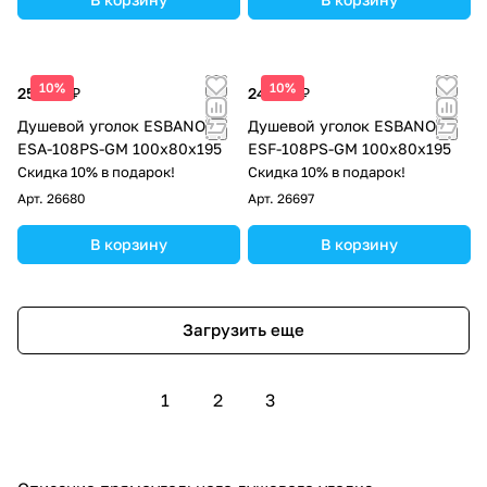
10%
10%
25 500 ₽
24 225 ₽
Душевой уголок ESBANO
Душевой уголок ESBANO
ESA-108PS-GM 100х80х195
ESF-108PS-GM 100х80х195
Скидка 10% в подарок!
Скидка 10% в подарок!
Арт.
26680
Арт.
26697
В корзину
В корзину
Загрузить еще
1
2
3