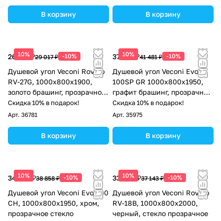
В корзину
В корзину
10%
10%
26 115 ₽
-10%
37 333 ₽
-10%
29 017 ₽
41 481 ₽
Душевой угол Veconi Rovigo
Душевой угол Veconi Evo
RV-27G, 1000x800x1900,
100SP GR 1000х800x1950,
золото брашинг, прозрачное
графит брашинг, прозрачное
стекло
стекло
Скидка 10% в подарок!
Скидка 10% в подарок!
Арт.
36781
Арт.
35975
В корзину
В корзину
10%
10%
34 972 ₽
-10%
33 429 ₽
-10%
38 858 ₽
37 143 ₽
Душевой угол Veconi Evo 200
Душевой угол Veconi Rovigo
CH, 1000х800x1950, хром,
RV-18B, 1000х800х2000,
прозрачное стекло
черный, стекло прозрачное