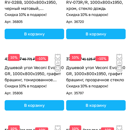
RV-028B, 1000х800х1950,
RV-073R/R, 1000х800х1950,
черный матовый,
хром, стекло дождь
прозрачное стекло
Скидка 10% в подарок!
Скидка 10% в подарок!
Арт.
36805
Арт.
36720
В корзину
В корзину
10%
10%
42 094 ₽
-10%
37 013 ₽
-10%
46 771 ₽
41 125 ₽
Душевой угол Veconi Evo 300
Душевой угол Veconi Evo 300
GR, 1000х800x1950, графит
GR, 1000х800x1950, графит
брашинг, тонированное
брашинг, прозрачное стекло
матовое стекло
Скидка 10% в подарок!
Скидка 10% в подарок!
Арт.
35806
Арт.
35797
В корзину
В корзину
10%
10%
-10%
-10%