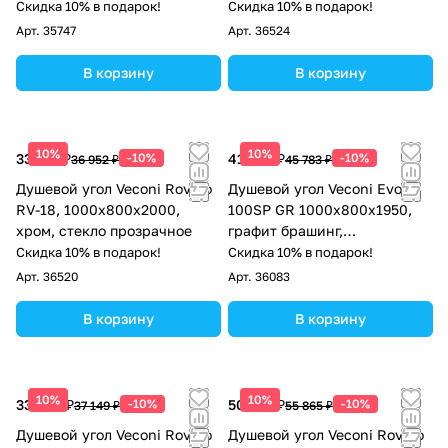
Скидка 10% в подарок!
Скидка 10% в подарок!
Арт.
35747
Арт.
36524
В корзину
В корзину
10%
10%
33 257 ₽
-10%
41 205 ₽
-10%
36 952 ₽
45 783 ₽
Душевой угол Veconi Rovigo
Душевой угол Veconi Evo
RV-18, 1000х800х2000,
100SP GR 1000х800x1950,
хром, стекло прозрачное
графит брашинг,
тонированное стекло
Скидка 10% в подарок!
Скидка 10% в подарок!
Арт.
36520
Арт.
36083
В корзину
В корзину
10%
10%
33 434 ₽
-10%
50 279 ₽
-10%
37 149 ₽
55 865 ₽
Душевой угол Veconi Rovigo
Душевой угол Veconi Rovigo