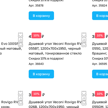
!
Скидка 10% в подарок!
Скидка 10
Арт.
35878
Арт.
35824
В корзину
В корз
10%
10%
41 657 ₽
38 682 ₽
 Evo 100SP B
Душевой угол Veconi Rovigo RV-
Душевой 
ный матовый,
055BT, 1200х700х1950, черный
055G, 12
о
матовый, тонированное стекло
брашинг,
!
Скидка 10% в подарок!
Скидка 10
Арт.
36643
Арт.
36595
В корзину
В корз
10%
10%
32 486 ₽
38 682 ₽
 Rovigo RV-
Душевой угол Veconi Rovigo RV-
Душевой 
 хром,
026B, 1200х700х1950, черный
055GM, 1