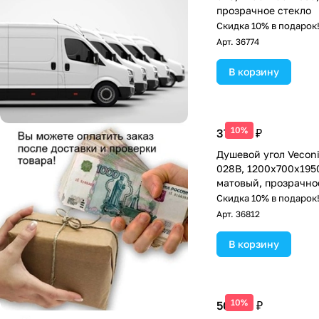
прозрачное стекло
Скидка 10% в подарок
Арт.
36774
В корзину
10%
37 927 ₽
Душевой угол Veconi
028B, 1200х700х195
матовый, прозрачно
Скидка 10% в подарок
Арт.
36812
В корзину
10%
50 485 ₽