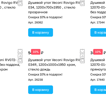
 Rovigo RV-
Душевой угол Veconi Rovigo RV-
Душевой 
 , стекло
034, 1200х700х1950 , стекло
12070-01
прозрачное
без подд
хром
!
Скидка 10% в подарок!
Скидка 10
Арт.
26062
Арт.
17344
В корзину
В корз
10%
10%
54 477 ₽
38 477 ₽
oni RV072-
Душевой угол Veconi Rovigo RV-
Душевой 
без поддона,
034R, 1200х1000х1950 хром,
12070-01
 хром
стекло дождь
прямоуго
прозрачн
!
Скидка 10% в подарок!
Скидка 10
Арт.
26238
Арт.
17440
В корзину
В корз