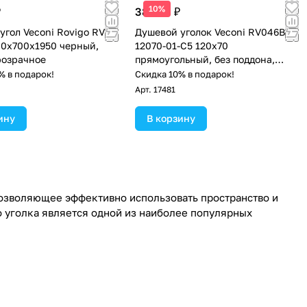
10%
₽
38 476 ₽
угол Veconi Rovigo RV-
Душевой уголок Veconi RV046B-
00х700х1950 черный,
12070-01-C5 120х70
розрачное
прямоугольный, без поддона,
прозрачное стекло, чёрный
% в подарок!
Скидка 10% в подарок!
матовый
Арт.
17481
ину
В корзину
озволяющее эффективно использовать пространство и
 уголка является одной из наиболее популярных