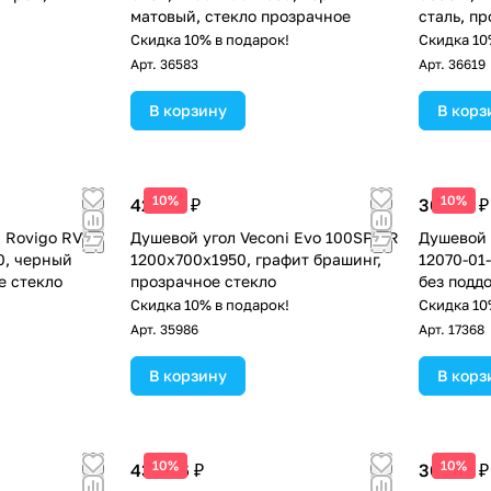
матовый, стекло прозрачное
сталь, п
!
Скидка 10% в подарок!
Скидка 10
Арт.
36583
Арт.
36619
В корзину
В корз
10%
10%
42 582 ₽
30 015 ₽
 Rovigo RV-
Душевой угол Veconi Evo 100SP GR
Душевой 
0, черный
1200х700x1950, графит брашинг,
12070-01
е стекло
прозрачное стекло
без подд
чёрный 
!
Скидка 10% в подарок!
Скидка 10
Арт.
35986
Арт.
17368
В корзину
В корз
10%
10%
43 436 ₽
30 015 ₽