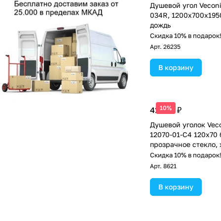
Душевой угол Veconi
034R, 1200х700х1950
дождь
Скидка 10% в подарок
Арт.
26235
В корзину
10%
41 485 ₽
Душевой уголок Vec
12070-01-C4 120х70 
прозрачное стекло,
Скидка 10% в подарок
Арт.
8621
В корзину