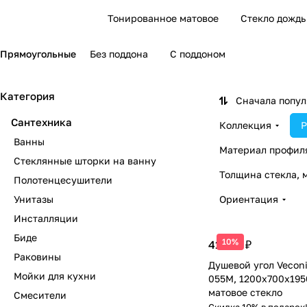
Тонированное матовое
Стекло дождь
Прямоугольные
Без поддона
С поддоном
Категория
Сначала попу
Сантехника
Коллекция
Р
Ванны
Материал профил
Стеклянные шторки на ванну
Толщина стекла, 
Полотенцесушители
Унитазы
Ориентация
Инсталляции
Биде
10%
41 657 ₽
Раковины
Душевой угол Veconi
Мойки для кухни
055M, 1200х700х195
матовое стекло
Смесители