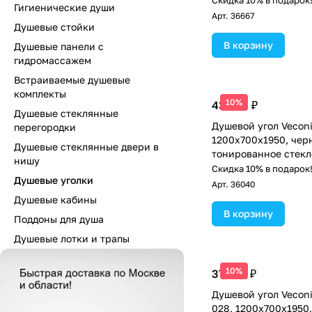
Скидка 10% в подарок
Гигиенические души
Арт.
36667
Душевые стойки
В корзину
Душевые панели с
гидромассажем
Встраиваемые душевые
комплекты
10%
43 793 ₽
Душевые стеклянные
Душевой угол Veconi
перегородки
1200х700x1950, чер
Душевые стеклянные двери в
тонированное стекл
нишу
Скидка 10% в подарок
Душевые уголки
Арт.
36040
Душевые кабины
В корзину
Поддоны для душа
Душевые лотки и трапы
10%
37 927 ₽
Душевой угол Veconi
028, 1200х700х1950,