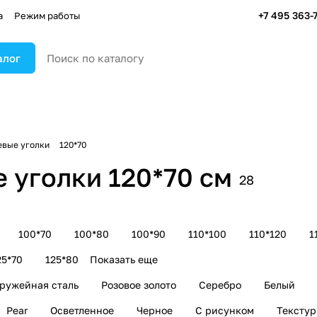
+7 495 363-
а
Режим работы
алог
вые уголки
120*70
 уголки 120*70 см
28
100*70
100*80
100*90
110*100
110*120
1
25*70
125*80
Показать еще
ружейная сталь
Розовое золото
Серебро
Белый
Pear
Осветленное
Черное
С рисунком
Тексту