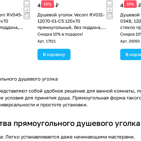
10%
10%
48 008 ₽
43 436 
oni RV045-
Душевой уголок Veconi RV031-
Душевой 
0х70
12070-01-C5 120х70
034B, 12
поддона,
прямоугольный, без поддона,
стекло п
м
прозрачное стекло, хром
!
Скидка 10% в подарок!
Скидка 10
Арт.
17511
Арт.
26050
В корзину
В корз
льного душевого уголка
едставляют собой удобное решение для ванной комнаты, п
е условия для принятия душа. Прямоугольная форма такого
иверсальности и простоте установки.
ва прямоугольного душевого уголка
а: Легко устанавливается даже начинающими мастерами.