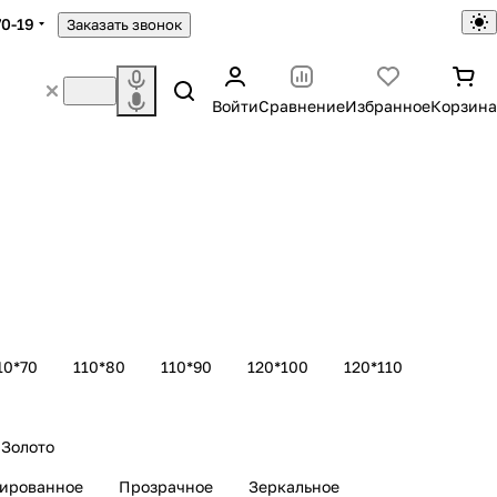
70-19
Заказать звонок
Войти
Сравнение
Избранное
Корзина
10*70
110*80
110*90
120*100
120*110
Золото
рированное
Прозрачное
Зеркальное