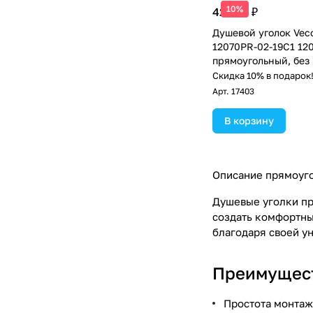
10%
42 354 ₽
Душевой уголок Vec
12070PR-02-19C1 12
прямоугольный, без 
матовое стекло, хро
Скидка 10% в подарок
Арт.
17403
В корзину
Описание прямоуго
Душевые уголки пр
создать комфортны
благодаря своей ун
Преимущест
Простота монтаж