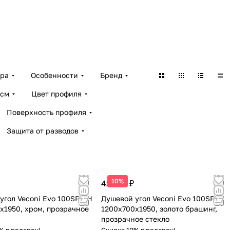
ара
Особенности
Бренд
 см
Цвет профиля
Поверхность профиля
Защита от разводов
10%
42 582 ₽
угол Veconi Evo 100SP CH
Душевой угол Veconi Evo 100SP G
x1950, хром, прозрачное
1200х700x1950, золото брашинг,
прозрачное стекло