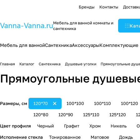
Бренды
Контакты
Доставк
Мебель для ванной комнаты и
Кат
сантехника
Мебель для ванной
Сантехника
Аксессуары
Комплектующие
Главная
Каталог
Сантехника
Душевые уголки
Прямоугольные душе
Прямоугольные душевые
Размеры, см
120*70
100*100
100*110
100*120
120*80
120*90
125*110
125*120
1
Цвет профиля
Черный
Графит
Хром
Никель
О
Исполнение стекла
Тонированное
Матовое
Дождь