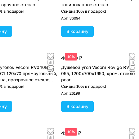
розрачное стекло
тонированное стекло
% в подарок!
Скидка 10% в подарок!
Арт.
36094
ину
В корзину
10%
40 809 ₽
уголок Veconi RV040B-
Душевой угол Veconi Rovigo RV-
-C1 120х70 прямоугольный,
055, 1200х700х1950, хром, стекло
она, прозрачное стекло,
pear
матовый
% в подарок!
Скидка 10% в подарок!
Арт.
26199
ину
В корзину
10%
41 794 ₽