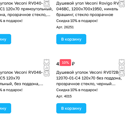
уголок Veconi RV040-
Душевой угол Veconi Rovigo RV-
-C1 120х70 прямоугольный,
046BС, 1200х700х1950, никель
она, прозрачное стекло,
брашинг, стекло прозрачное
% в подарок!
Скидка 10% в подарок!
Арт.
26251
ину
В корзину
10%
41 485 ₽
уголок Veconi RV046-
Душевой уголок Veconi RV072B-
-C5 120х70
12070-01-C4 120х70 без поддона,
льный, без поддона,
прозрачное стекло, черный
ое стекло, хром
матовый
% в подарок!
Скидка 10% в подарок!
Арт.
4015
ину
В корзину