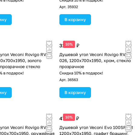
% в подарок!
Скидка 10% в подарок!
Арт.
35932
ину
В корзину
10%
32 486 ₽
угол Veconi Rovigo RV-
Душевой угол Veconi Rovigo RV-
00х700х1950, золото
026, 1200х700х1950, хром, стекло
 прозрачное стекло
прозрачное
% в подарок!
Скидка 10% в подарок!
Арт.
36563
ину
В корзину
10%
47 445 ₽
угол Veconi Rovigo RV-
Душевой угол Veconi Evo 100SP GR
200х700х1950, оружейная
1200х700x1950, графит брашинг,