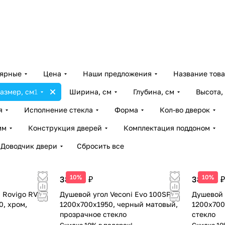
лярные
Цена
Наши предложения
Название тов
азмер, см
1
Ширина, см
Глубина, см
Высота,
я
Исполнение стекла
Форма
Кол-во дверок
мм
Конструкция дверей
Комплектация поддоном
Доводчик двери
Сбросить все
10%
10%
38 208 ₽
38 208 ₽
 Rovigo RV-
Душевой угол Veconi Evo 100SP B
Душевой 
0, хром,
1200х700x1950, черный матовый,
1200х700
прозрачное стекло
стекло