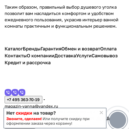
Таким образом, правильный выбор душевого уголка
позволит вам насладиться комфортом и удобством
ежедневного пользования, украсив интерьер ванной
комнаты практичным и функциональным решением.
Каталог
Бренды
Гарантия
Обмен и возврат
Оплата
Контакты
О компании
Доставка
Услуги
Самовывоз
Кредит и рассрочка
+7 495 363-70-19
magazin-vanna@yandex.ru
г. Москва, Митино, улица Пятницкое шоссе 47
Нет
скидки
на товар?
Звоните, сделаем!
Или получите скидку при
оформлении заказа через корзину!
Темная тема
Конфиденциальность
Оферта