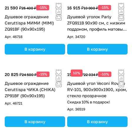
21 590 ₽
-15%
16 915 ₽
-15%
25 400 ₽
19 900 ₽
Душевое ограждение
Душевой уголок Parly
Ceruttispa МИМИ (MIMI)
ZFQ911B 90х90 см, с низким
ZQ91BF (90x90x195)
поддоном, профиль матовый
черный, стекло прозрачное
Арт.
46718
Арт.
34720
В корзину
В корзину
10%
20 825 ₽
-15%
19 831 ₽
-10%
24 500 ₽
22 034 ₽
Душевое ограждение
Душевой угол Veconi Rovigo
Ceruttispa ЧИКА (CHIKA)
RV-101, 900x900x1900, хром,
ZP91BF (90x90x195)
стекло прозрачное
Скидка 10% в подарок!
Арт.
46721
Арт.
36519
В корзину
В корзину