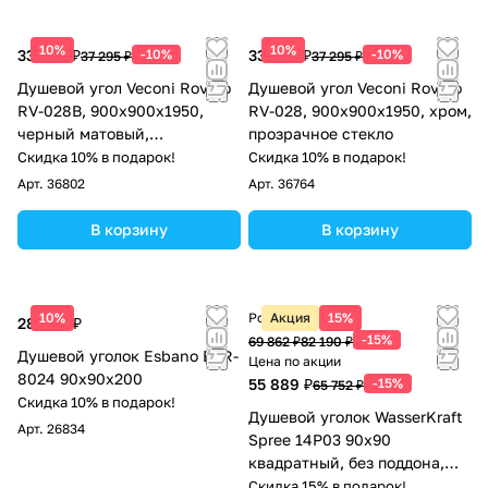
10%
10%
33 566 ₽
-10%
33 566 ₽
-10%
37 295 ₽
37 295 ₽
Душевой угол Veconi Rovigo
Душевой угол Veconi Rovigo
RV-028B, 900х900х1950,
RV-028, 900х900х1950, хром,
черный матовый,
прозрачное стекло
прозрачное стекло
Скидка 10% в подарок!
Скидка 10% в подарок!
Арт.
36802
Арт.
36764
В корзину
В корзину
10%
Розничная цена
Акция
15%
28 050 ₽
-15%
69 862 ₽
82 190 ₽
Душевой уголок Esbano ESR-
Цена по акции
8024 90x90x200
55 889 ₽
-15%
65 752 ₽
Скидка 10% в подарок!
Душевой уголок WasserKraft
Арт.
26834
Spree 14P03 90х90
квадратный, без поддона,
прозрачное стекло, никель
Скидка 15% в подарок!